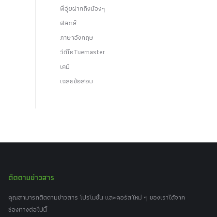
พี่อุ๋ยฝากถึงน้องๆ
ฟิสิกส์
ภาษาอังกฤษ
วีดีโอTuemaster
เคมี
เฉลยข้อสอบ
ติดตามข่าวสาร
คุณสามารถติดตามข่าวสาร โปรโมชั่น และคอร์สใหม่ ๆ ของเราได้จาก
ช่องทางต่อไปนี้