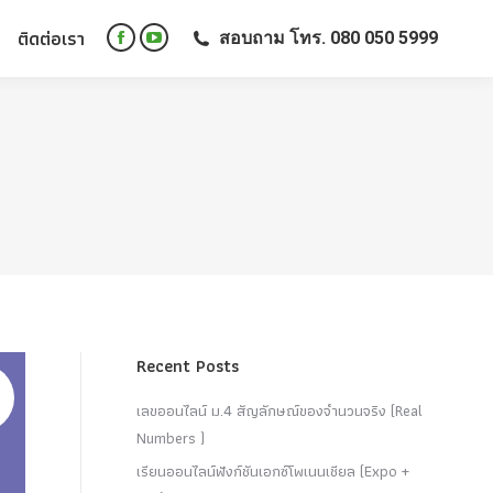
ติดต่อเรา
สอบถาม โทร. 080 050 5999
ติดต่อเรา
สอบถาม โทร. 080 050 5999
Facebook
YouTube
Facebook
YouTube
page
page
page
page
opens
opens
opens
opens
in
in
in
in
new
new
new
new
window
window
window
window
Recent Posts
เลขออนไลน์ ม.4 สัญลักษณ์ของจำนวนจริง (Real
Numbers )
เรียนออนไลน์ฟังก์ชันเอกซ์โพเนนเชียล (Expo +