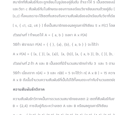
สมาชิกที่สัมพันธ์กันจะถูกเขียนในรูปของคู่อันดับ ถ้าเราให้ S เป็นเซตของน
และวิชา c สัมพันธ์กันในลักษณะของการลงเรียนวิชาเขียนแทนด้วยคู่อัน (s,
(s,c) ทั้งหมดเราจะได้เซตที่แสดงถึงความสัมพันธ์ของนักเรียนกับวิชาที่เ
( s, { c1, c2, c4 } ) ซึ่งเป็นสมาชิกของผลคูณคาร์ทีเซียน S x P(C) โดย
ตัวอย่างที่
1
กำหนดให้ A = { a, b } จงหา A x P(A)
วิธีทำ พิจารณา P(A) = { { }, {a}, {b}, { a, b } } จะได้ว่า
A x P(A) = { (a, { }), (a, {a}), (a, {b}), (a, { a, b }), (b, { }), (b,
ตัวอย่างที่
2
ถ้า A และ B เป็นเซตที่มีจำนวนสมาชิกเท่ากับ 3 และ 5 ตาม
วิธีทำ เนื่องจาก n(A) = 3 และ n(B) = 5 จะได้ว่า n( A x B ) = 15 ค
A x B ดังนั้นจำนวนความสัมพันธ์ที่เป็นไปได้ทั้งหมดจะเท่ากับจำนวนเซตย
ความสัมพันธ์ทวิภาค
ความสัมพันธ์ทวิภาคเป็นการรวบรวมสมาชิกของเซต 2 เซตที่สัมพันธ์กันอา
B = {2,4} การจับคู่กับระหว่างเซต A และ B หรือผลคูณคาร์ทีเซียน