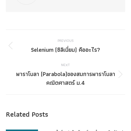
Post
PREVIOUS
navigation
Selenium (ซิลิเนี่ยม) คืออะไร?
Previous
post:
NEXT
พาราโบลา (Parabola)ของสมการพาราโบลา
Next
คณิตศาสตร์ ม.4
post:
Related Posts