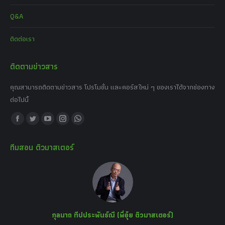
Q&A
ติดต่อเรา
ติดตามข่าวสาร
คุณสามารถติดตามข่าวสาร โปรโมชั่น และคอร์สใหม่ ๆ ของเราได้จากช่องทาง
ต่อไปนี้
Find us on:
Facebook
Twitter
YouTube
Instagram
Whatsapp
page
page
page
page
page
ทีมสอน ติวมาสเตอร์
opens
opens
opens
opens
opens
in
in
in
in
in
new
new
new
new
new
window
window
window
window
window
กุลนาถ ทีปประพันธ์ณี (พี่อุ๋ย ติวมาสเตอร์)