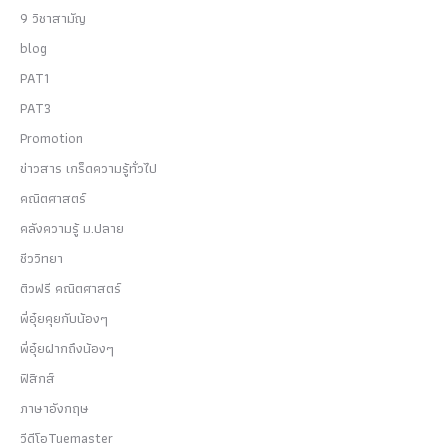
9 วิชาสามัญ
blog
PAT1
PAT3
Promotion
ข่าวสาร เกร็ดความรู้ทั่วไป
คณิตศาสตร์
คลังความรู้ ม.ปลาย
ชีววิทยา
ติวฟรี คณิตศาสตร์
พี่อุ๋ยคุยกับน้องๆ
พี่อุ๋ยฝากถึงน้องๆ
ฟิสิกส์
ภาษาอังกฤษ
วีดีโอTuemaster