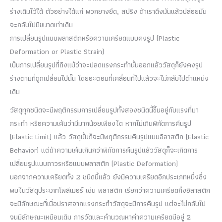
ร่างเดิมไว้ได้ ตัวอย่างได้แก่ พวกยางยืด, สปริง ถ้าเราดึงมันแล้วปล่อยมัน
จะกลับไปมีขนาดเท่าเดิม
การเปลี่ยนรูปแบบพลาสติกหรือความเครียดแบบคงรูป (Plastic
Deformation or Plastic Strain)
เป็นการเปลี่ยนรูปที่ถึงแม้ว่าจะปลดแรงกระทำนั้นออกแล้ววัสดุก็ยังคงรูป
ร่างตามที่ถูกเปลี่ยนไปนั้น โดยอะตอมที่เคลื่อนที่ไปแล้วจะไม่กลับไปตำแหน่ง
เดิม
วัสดุทุกชนิดจะมีพฤติกรรมการเปลี่ยนรูปทั้งสองชนิดนี้ขึ้นอยู่กับแรงที่มา
กระทำ หรือความเค้นว่ามีมากน้อยเพียงใด หากไม่เกินพิกัดการคืนรูป
(Elastic Limit) แล้ว วัสดุนั้นก็จะมีพฤติกรรมคืนรูปแบบอิลาสติก (Elastic
Behavior) แต่ถ้าความเค้นเกินกว่าพิกัดการคืนรูปแล้ววัสดุก็จะเกิดการ
เปลี่ยนรูปแบบถาวรหรือแบบพลาสติก (Plastic Deformation)
นอกจากความเครียดทั้ง 2 ชนิดนี้แล้ว ยังมีความเครียดอีกประเภทหนึ่งซึ่ง
พบในวัสดุประเภทโพลีเมอร์ เช่น พลาสติก เรียกว่าความเครียดกึ่งอิลาสติก
จะมีลักษณะที่เมื่อปราศจากแรงกระทำวัสดุจะมีการคืนรูป แต่จะไม่กลับไป
จนมีลักษณะเหมือนเดิม การวัดและคำนวณหาค่าความเครียดมีอยู่ 2