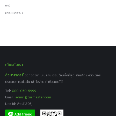
เคมี
เฉลยข้อสอบ
เกี่ยวกับเรา
ติวมาสเตอร์
ติวกวดวิชา ม.ปลาย ออนไลน์ที่ดีที่สุด สอนโดยพี่ติวเตอร์
ประสบการณ์แน่น เข้าใจง่าย ทำข้อสอบได้
Tel:
080-050-5999
Email:
admin@tuemaster.com
Line Id: @xui1205j