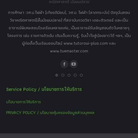
คณิตศาสตร์ มัธยมปลาย
อร์
tor
การศึกษา :วศ.บ.ไฟฟ้า (เกียรตินิยม), วศ.ม. ไฟฟ้า (ลาดกระบัง) ปัจจุบันสอน
วิ
เศษ
วิชาคณิตศาสตร์(ชั้นมัธยมปลาย) ที่สถาบันกวดวิชา เดอะติวเตอร์ และเป็น
วิช
,
อาจารย์พิเศษสอนโรงเรียนหลายแห่ง, เป็นอาจารย์รับเชิญสอนติวในหลายๆ
พิเ
ธานี
โครงการ เช่น รายการติวเข้ม เติมเต็มความรู้, รินน้ำใจสู่น้องชาวใต้ ฯลฯ, เป็น
ควา
ิบาย
ผู้ก่อตั้งเว็บเรียนออนไลน์ www.tutoroui-plus.com และ
ม.
แนน
www.tuemaster.com
ที่
Facebook
YouTube
Service Policy / นโยบายการให้บริการ
นโยบายการให้บริการ
PRIVACY POLICY / นโยบายคุ้มครองข้อมูลส่วนบุคคล