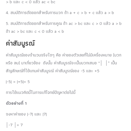
> b และ c < 0 แล้ว ac < bc
4. สมบัติการตัดออกสำหรับการบวก ถ้า a + c > b + c แล้ว a > b
5. สมบัติการตัดออกสำหรับการคูณ ถ้า ac > bc และ c > 0 แล้ว a > b
ถ้า ac > bc และ c < 0 แล้ว a < b
ค่าสัมบูรณ์
ค่าสัมบูรณ์ของจำนวนจริงใดๆ คือ ค่าของตัวเลขที่ไม่มีเครื่องหมาย (บวก
หรือ ลบ) มาเกี่ยวข้อง ดังนั้น ค่าสัมบูรณ์จะเป็นบวกเสมอ “│ │” เป็น
สัญลักษณ์ที่ใช้แทนค่าสัมบูรณ์ ค่าสัมบูรณ์ของ -5 และ +5
|-5| = |+5|= 5
การใช้แนวคิดนี้ในการแก้โจทย์ปัญหาต่อไปนี้
ตัวอย่างที่ 1
จงหาค่าของ |-7| และ |7|
│-7 │= 7