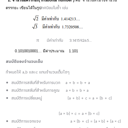
2. จํานวนอตรรกยะ(
irrational number )
คือ จํานวนที่ไม่ใช่จํานวน
ทศนิยมไมซ้ํา เช่น
ตรรกยะ เขียนได้ในรูป
π
มีค่าเท่ากับ 3.14159265
…
0.1010010001
…
มีค่าประมาณ 1.101
สมบัติของจำนวนเต็ม
กำหนดให้ a,b และc แทนจำนวนเต็มใดๆ
สมบัติการสลับที่สำหรับการบวก a + b = b + a
สบบัติการสลับที่สำหรับการคูณ a × b = b × a
สมบัติการเปลี่ยนหมู่ (a + b) + c = a + (b + c)
(a × b) × c = a × (b × c)
สมบัติการแจกแจง a × (b + c) = (a × b) + (a × c)