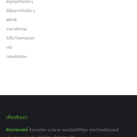
พี่อุ๋ยคุยกับน้องๆ
พี่อุ๋ยฝากถึงน้องๆ
ฟิสิกส์
ภาษาอังกฤษ
วีดีโอTuemaster
เคมี
เฉลยข้อสอบ
เกี่ยวกับเรา
ติวมาสเตอร์
ติวกวดวิชา ม.ปลาย ออนไลน์ที่ดีที่สุด สอนโดยพี่ติวเตอร์