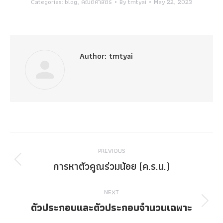
Categories:
blog
,
คณิตศาสตร์
By
tmtyai
May 22, 2023
Author:
tmtyai
Post
PREVIOUS
navigation
การหาตัวคูณร่วมน้อย (ค.ร.น.)
Previous
post:
NEXT
ตัวประกอบและตัวประกอบจำนวนเฉพาะ
Next
post: