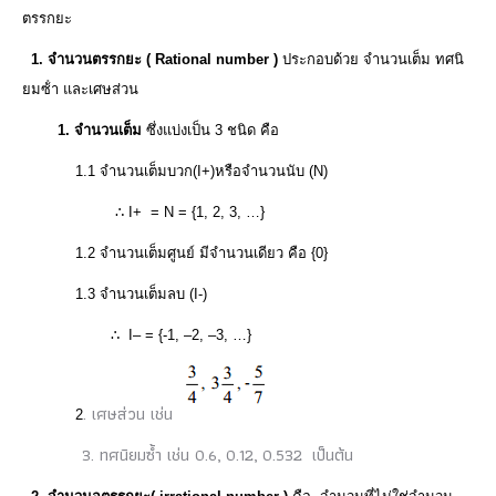
ตรรกยะ
1. จํานวนตรรกยะ (
Rational number )
ประกอบด้วย จํานวนเต็ม ทศนิ
ยมซ้ํา และเศษส่วน
1. จํานวนเต็ม
ซึ่งแบ่งเป็น 3 ชนิด คือ
1.1 จํานวนเต็มบวก(
I+
)หรือจํานวนนับ (
N)
∴ I
+ =
N = {
1
,
2
,
3
, …}
1.2 จํานวนเต็มศูนย์ มีจํานวนเดียว คือ
{
0
}
1.3 จํานวนเต็มลบ (
I-
)
∴ I
– =
{-
1
, –
2
, –
3
, …}
. เศษส่วน เช่น
2
3. ทศนิยมซ้ํา เช่น 0.6
,
0.12
,
0.532
เป็นต้น