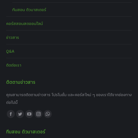
ทีมสอน ติวมาสเตอร์
คอร์สสอนสดออนไลน์
ข่าวสาร
Q&A
ติดต่อเรา
ติดตามข่าวสาร
คุณสามารถติดตามข่าวสาร โปรโมชั่น และคอร์สใหม่ ๆ ของเราได้จากช่องทาง
ต่อไปนี้
Find us on:
Facebook
Twitter
YouTube
Instagram
Whatsapp
page
page
page
page
page
ทีมสอน ติวมาสเตอร์
opens
opens
opens
opens
opens