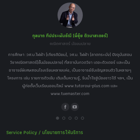
in
in
in
in
in
new
new
new
new
new
window
window
window
window
window
กุลนาถ ทีปประพันธ์ณี (พี่อุ๋ย ติวมาสเตอร์)
คณิตศาสตร์ มัธยมปลาย
อร์
tor
การศึกษา :วศ.บ.ไฟฟ้า (เกียรตินิยม), วศ.ม. ไฟฟ้า (ลาดกระบัง) ปัจจุบันสอน
วิ
เศษ
วิชาคณิตศาสตร์(ชั้นมัธยมปลาย) ที่สถาบันกวดวิชา เดอะติวเตอร์ และเป็น
วิช
,
อาจารย์พิเศษสอนโรงเรียนหลายแห่ง, เป็นอาจารย์รับเชิญสอนติวในหลายๆ
พิเ
ธานี
โครงการ เช่น รายการติวเข้ม เติมเต็มความรู้, รินน้ำใจสู่น้องชาวใต้ ฯลฯ, เป็น
ควา
ิบาย
ผู้ก่อตั้งเว็บเรียนออนไลน์ www.tutoroui-plus.com และ
ม.
แนน
www.tuemaster.com
ที่
Facebook
YouTube
Service Policy / นโยบายการให้บริการ