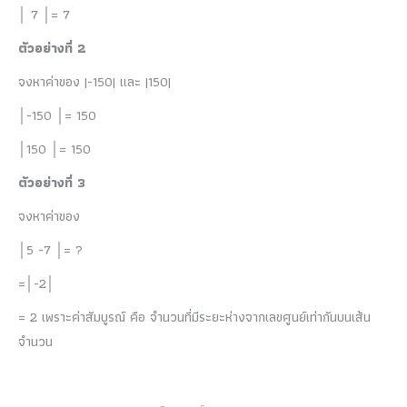
│ 7 │= 7
ตัวอย่างที่ 2
จงหาค่าของ |-150| และ |150|
│-150 │= 150
│150 │= 150
ตัวอย่างที่ 3
จงหาค่าของ
│5 -7 │= ?
=│-2│
= 2 เพราะค่าสัมบูรณ์ คือ จำนวนที่มีระยะห่างจากเลขศูนย์เท่ากันบนเส้น
จำนวน