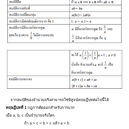
จากสมบัติของจํานวนจริงสามารถใช่พิสูจน์ทฤษฎีบทต่อไปนี้ได้
ทฤษฎีบทที่ 1
กฎการตัดออกสําหรับการบวก
เมื่อ a, b, c เป็นจํานวนจริงใดๆ
ถ้า a + c = b + c แล้ว a = b