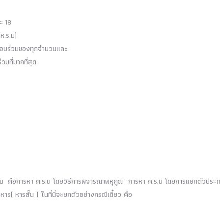
ละ
18
(ห
.
ร
.
ม)
กอบร่วมของทุกจำนวนและ
มที่มากที่สุด
นั้น คือการหา ค
.
ร
.
น โดยวิธีการพิจารณาพหุคูณ การหา ค
.
ร
.
น โดยการแยกตัวประ
าร( หารสั้น ) ในที่นี่จะยกตัวอย่างกรณีเดี๋ยว คือ