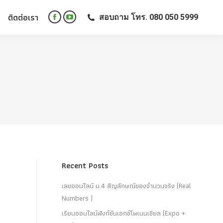
ติดต่อเรา
สอบถาม โทร. 080 050 5999
ติดต่อเรา
สอบถาม โทร. 080 050 5999
Facebook
YouTube
Facebook
YouTube
page
page
page
page
opens
opens
opens
opens
in
in
in
in
new
new
new
new
window
window
window
window
Recent Posts
เลขออนไลน์ ม.4 สัญลักษณ์ของจำนวนจริง (Real
Numbers )
เรียนออนไลน์ฟังก์ชันเอกซ์โพเนนเชียล (Expo +