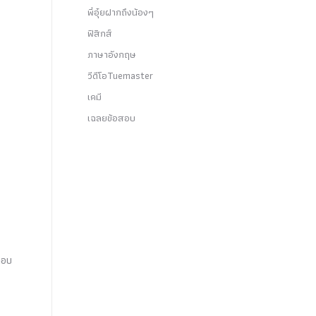
พี่อุ๋ยฝากถึงน้องๆ
ฟิสิกส์
ภาษาอังกฤษ
วีดีโอTuemaster
เคมี
เฉลยข้อสอบ
กอบ