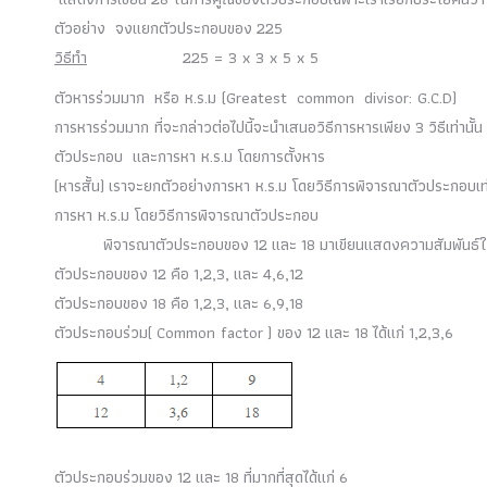
ตัวอย่าง
จงแยกตัวประกอบของ
225
วิธีทำ
225 = 3 x 3 x 5 x 5
ตัวหารร่วมมาก หรือ ห
.
ร
.
ม (
Greatest common divisor: G.C.D
)
การหารร่วมมาก ที่จะกล่าวต่อไปนี้จะนำเสนอวิธีการหารเพียง
3
วิธีเท่าน
ตัวประกอบ และการหา ห
.
ร
.
ม โดยการตั้งหาร
(หารสั้น) เราจะยกตัวอย่างการหา ห
.
ร
.
ม โดยวิธีการพิจารณาตัวประกอบเท่า
การหา ห
.
ร
.
ม โดยวิธีการพิจารณาตัวประกอบ
พิจารณาตัวประกอบของ
12
และ
18
มาเขียนแสดงความสัมพันธ์ใหม
ตัวประกอบของ
12
คือ
1,2,3,
และ
4,6,12
ตัวประกอบของ
18
คือ
1,2,3,
และ
6,9,18
ตัวประกอบร่วม(
Common factor
) ของ
12
และ
18
ได้แก่
1,2,3,6
ตัวประกอบร่วมของ
12
และ
18
ที่มากที่สุดได้แก่
6