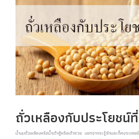
ถั่วเหลืองกับประโยชน์ที
น้ำนมถั่วเหลืองหรือน้ำเต้าฮู้หรือเต้าฮวย นอกจากจะรู้จักและก็คงจะเคยร