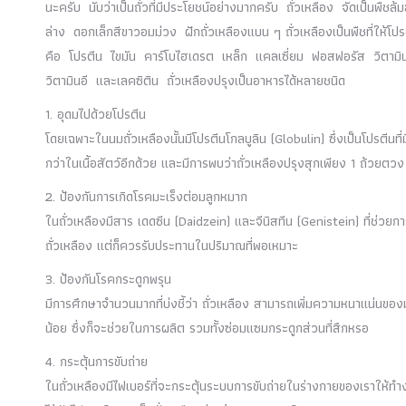
นะครับ นับว่าเป็นถั่วที่มีประโยชน์อย่างมากครับ ถั่วเหลือง จัดเป็นพืช
ล่าง ดอกเล็กสีขาวอมม่วง ฝักถั่วเหลืองแบน ๆ ถั่วเหลืองเป็นพืชที่ให
คือ โปรตีน ไขมัน คาร์โบไฮเดรต เหล็ก แคลเซี่ยม ฟอสฟอรัส วิตาม
วิตามินอี และเลคซิติน ถั่วเหลืองปรุงเป็นอาหารได้หลายชนิด
1. อุดมไปด้วยโปรตีน
โดยเฉพาะในนมถั่วเหลืองนั้นมีโปรตีนโกลบูลิน (Globulin) ซึ่งเป็นโปรตี
กว่าในเนื้อสัตว์อีกด้วย และมีการพบว่าถั่วเหลืองปรุงสุกเพียง 1 ถ้วยต
2. ป้องกันการเกิดโรคมะเร็งต่อมลูกหมาก
ในถั่วเหลืองมีสาร เดดซีน (Daidzein) และจีนิสทีน (Genistein) ที่ช่วยก
ถั่วเหลือง แต่ก็ควรรับประทานในปริมาณที่พอเหมาะ
3. ป้องกันโรคกระดูกพรุน
มีการศึกษาจำนวนมากที่บ่งชี้ว่า ถั่วเหลือง สามารถเพิ่มความหนาแน่นขอ
น้อย ซึ่งก็จะช่วยในการผลิต รวมทั้งซ่อมแซมกระดูกส่วนที่สึกหรอ
4. กระตุ้นการขับถ่าย
ในถั่วเหลืองมีไฟเบอร์ที่จะกระตุ้นระบบการขับถ่ายในร่างกายของเราให้ทำงา