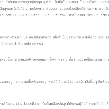
ล้มลุก ลำต้นมีขนยาวคลุมอยู่ทั่วทุก ๆ ส่วน ใบเป็นใบประกอบ ใบมีขนทั้งด้านบนและ
้โปรตีนสูงและไขมันที่ร่างกายต้องการ ส่วนประกอบของถั่วเหลืองมีสารอาหารครบครั
ินเอ วิตามมิน บีหนึ่ง บีสอง บีหก บีสิบสอง สารไนอาซิน วิตามินซี วิตามิ
นที่มีคุณภาพสมบูรณ์ ประกอบไปด้วยกรดอะมิโนจำเป็นต่อร่างกาย ครบทั้ง 10 ชนิด มี
วง มีปริมาณโปรตีนมากถึง 22 กรัม
ารหยุดยั้งการเจริญเติบโตของเซลล์มะเร็งได้ เพราะฉะนั้น คุณผู้ชายก็ไม่ควรพลาดกา
งมวลกระดูก ลดความเสี่ยงโรคกระดูกพรุนได้ มีแคลเซียม และวิตามินอื่น ๆ อีกจำนว
นได้อย่างคล่องตัวมากขึ้น หากกินถั่วเหลืองต้มสุกที่ยังคงอยู่ในลักษณะเต็มเม็ด ซึ