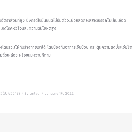
นอัตราส่วนที่สูง ซึ่งกรดไขมันชนิดไม่อิ่มตัวจะช่วยลดคอเลสเตอรอลในเส้นเลือด
รเกิดโรคหัวใจและความดันโลหิตสูง
พโดยรวมให้กับร่างกายเราได้ โดยป้องกันอาการเจ็บป่วย กระตุ้นความสดชื่นแจ่มใส 
ู้ นมถั่วเหลือง หรือขนมหวานก็ตาม
่วไป
,
ชีววิทยา
By
tmtyai
January 19, 2022