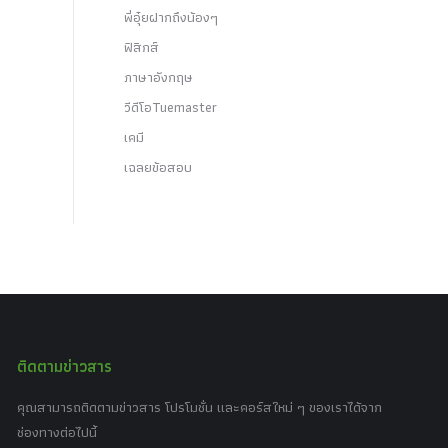
พี่อุ๋ยฝากถึงน้องๆ
ฟิสิกส์
ภาษาอังกฤษ
วีดีโอTuemaster
เคมี
เฉลยข้อสอบ
ติดตามข่าวสาร
คุณสามารถติดตามข่าวสาร โปรโมชั่น และคอร์สใหม่ ๆ ของเราได้จาก
ช่องทางต่อไปนี้