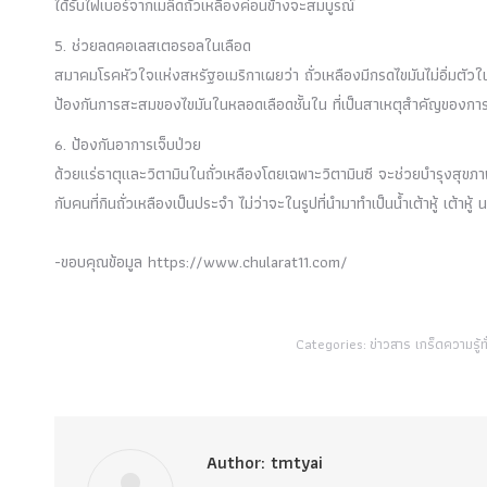
ได้รับไฟเบอร์จากเมล็ดถั่วเหลืองค่อนข้างจะสมบูรณ์
5. ช่วยลดคอเลสเตอรอลในเลือด
สมาคมโรคหัวใจแห่งสหรัฐอเมริกาเผยว่า ถั่วเหลืองมีกรดไขมันไม่อิ่มตัวใ
ป้องกันการสะสมของไขมันในหลอดเลือดชั้นใน ที่เป็นสาเหตุสำคัญของกา
6. ป้องกันอาการเจ็บป่วย
ด้วยแร่ธาตุและวิตามินในถั่วเหลืองโดยเฉพาะวิตามินซี จะช่วยบำรุงสุขภา
กับคนที่กินถั่วเหลืองเป็นประจำ ไม่ว่าจะในรูปที่นำมาทำเป็นน้ำเต้าหู้ เต้าห
-ขอบคุณข้อมูล https://www.chularat11.com/
Categories:
ข่าวสาร เกร็ดความรู้ทั
Author:
tmtyai