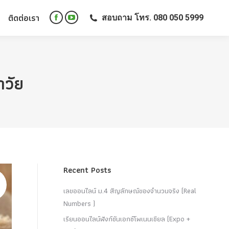
ติดต่อเรา
สอบถาม โทร. 080 050 5999
ติดต่อเรา
สอบถาม โทร. 080 050 5999
Facebook
YouTube
Facebook
YouTube
page
page
page
page
opens
opens
opens
opens
in
in
in
in
new
new
กวัย
new
new
window
window
window
window
Recent Posts
เลขออนไลน์ ม.4 สัญลักษณ์ของจำนวนจริง (Real
Numbers )
เรียนออนไลน์ฟังก์ชันเอกซ์โพเนนเชียล (Expo +