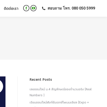
ติดต่อเรา
สอบถาม โทร. 080 050 5999
ติดต่อเรา
สอบถาม โทร. 080 050 5999
Facebook
YouTube
Facebook
YouTube
page
page
page
page
opens
opens
opens
opens
in
in
in
in
new
new
new
new
window
window
window
window
Recent Posts
เลขออนไลน์ ม.4 สัญลักษณ์ของจำนวนจริง (Real
Numbers )
เรียนออนไลน์ฟังก์ชันเอกซ์โพเนนเชียล (Expo +