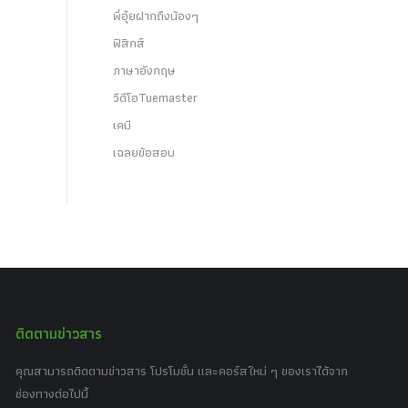
พี่อุ๋ยฝากถึงน้องๆ
ฟิสิกส์
ภาษาอังกฤษ
วีดีโอTuemaster
เคมี
เฉลยข้อสอบ
ติดตามข่าวสาร
คุณสามารถติดตามข่าวสาร โปรโมชั่น และคอร์สใหม่ ๆ ของเราได้จาก
ช่องทางต่อไปนี้