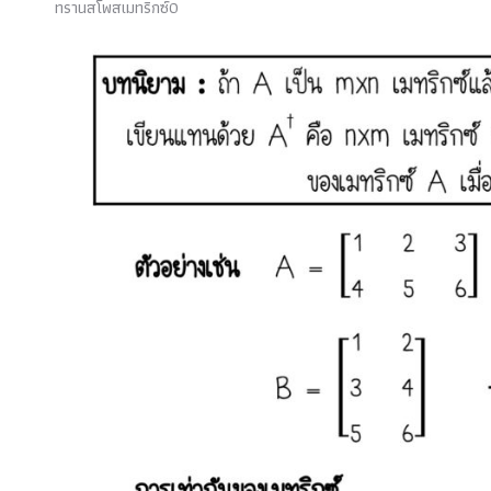
ทรานสโพสเมทริกซ์0