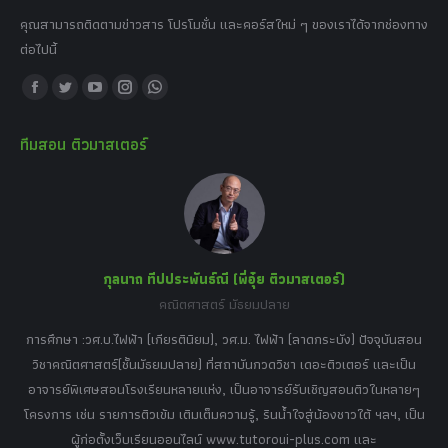
คุณสามารถติดตามข่าวสาร โปรโมชั่น และคอร์สใหม่ ๆ ของเราได้จากช่องทาง
ต่อไปนี้
Find us on:
Facebook
Twitter
YouTube
Instagram
Whatsapp
page
page
page
page
page
ทีมสอน ติวมาสเตอร์
opens
opens
opens
opens
opens
in
in
in
in
in
new
new
new
new
new
window
window
window
window
window
กุลนาถ ทีปประพันธ์ณี (พี่อุ๋ย ติวมาสเตอร์)
คณิตศาสตร์ มัธยมปลาย
อร์
tor
การศึกษา :วศ.บ.ไฟฟ้า (เกียรตินิยม), วศ.ม. ไฟฟ้า (ลาดกระบัง) ปัจจุบันสอน
วิ
เศษ
วิชาคณิตศาสตร์(ชั้นมัธยมปลาย) ที่สถาบันกวดวิชา เดอะติวเตอร์ และเป็น
วิช
,
อาจารย์พิเศษสอนโรงเรียนหลายแห่ง, เป็นอาจารย์รับเชิญสอนติวในหลายๆ
พิเ
ธานี
โครงการ เช่น รายการติวเข้ม เติมเต็มความรู้, รินน้ำใจสู่น้องชาวใต้ ฯลฯ, เป็น
ควา
ิบาย
ผู้ก่อตั้งเว็บเรียนออนไลน์ www.tutoroui-plus.com และ
ม.