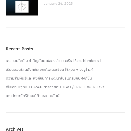
January 26, 2025
Recent Posts
เลขออนไลน์ ม.4 สัญลักษณ์ของจำนวนจริง (Real Numbers )
เรียนออนไลน์ฟังก์ชันเอกซ์โพเนนเชียล (Expo + Log) ม.4
ความสัมพันธ์และฟังก์ชันการพัฒนาโปรแกรมกับฟังก์ชัน
อัพเดท ปฏิทิน TCAS68 ตารางสอบ TGAT/TPAT และ A-Level
เอกลักษณ์ตรีโกณมิติ-เลขออนไลน์
Archives