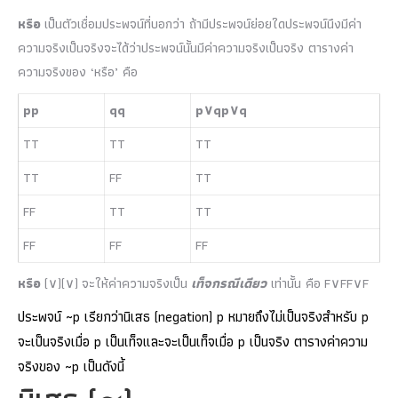
หรือ
เป็นตัวเชื่อมประพจน์ที่บอกว่า ถ้ามีประพจน์ย่อยใดประพจน์นึงมีค่า
ความจริงเป็นจริงจะได้ว่าประพจน์นั้นมีค่าความจริงเป็นจริง ตารางค่า
ความจริงของ ‘หรือ’ คือ
p
p
q
q
p
∨
q
p∨q
T
T
T
T
T
T
T
T
F
F
T
T
F
F
T
T
T
T
F
F
F
F
F
F
หรือ
(
∨
)
(∨)
จะให้ค่าความจริงเป็น
เท็จกรณีเดียว
เท่านั้น คือ
F
∨
F
F∨F
ประพจน์ ~p เรียกว่านิเสธ (negation) p หมายถึงไม่เป็นจริงสำหรับ p
จะเป็นจริงเมื่อ p เป็นเท็จและจะเป็นเท็จเมื่อ p เป็นจริง ตารางค่าความ
จริงของ ~p เป็นดังนี้