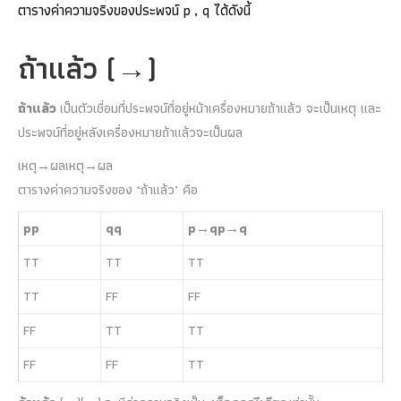
ตารางค่าความจริงของประพจน์ p , q ได้ดังนี้
ถ้าแล้ว
(
→
)
ถ้าแล้ว
เป็นตัวเชื่อมที่ประพจน์ที่อยู่หน้าเครื่องหมายถ้าแล้ว จะเป็นเหตุ และ
ประพจน์ที่อยู่หลังเครื่องหมายถ้าแล้วจะเป็นผล
เหตุ
→
ผล
เหตุ→ผล
ตารางค่าความจริงของ ‘ถ้าแล้ว’ คือ
p
p
q
q
p
→
q
p→q
T
T
T
T
T
T
T
T
F
F
F
F
F
F
T
T
T
T
F
F
F
F
T
T