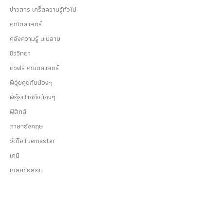
ข่าวสาร เกร็ดความรู้ทั่วไป
คณิตศาสตร์
คลังความรู้ ม.ปลาย
ชีววิทยา
ติวฟรี คณิตศาสตร์
พี่อุ๋ยคุยกับน้องๆ
พี่อุ๋ยฝากถึงน้องๆ
ฟิสิกส์
ภาษาอังกฤษ
วีดีโอTuemaster
เคมี
เฉลยข้อสอบ