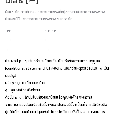
นิเสธ
(
∼
)
นิเสธ
คือ การที่เราจะเอาค่าความจริงที่อยู่ตรงข้ามกับค่าความจริงของ
ประพจน์นั้น ตารางค่าความจริงของ ‘นิเสธ’ คือ
p
p
∼
p
∼p
T
T
F
F
F
F
T
T
ประพจน์ p , q เรียกว่าประโยคเงื่อนไขหรือข้อความแจงเหตุสู่ผล
(conditional statement) ประพจน์ p เรียกว่าเหตุตัวเงื่อนและ q เป็น
ผลสรุป
เช่น p : นุ่นไปเที่ยวนอกบ้าน
q : คุณพ่อโทรศัพท์ตาม
ดังนั้น p ,q : ถ้านุ่นไปเที่ยวนอกบ้านแล้วคุณพ่อโทรศัพท์ตาม
จากการตรวจสอบเงื่อนไขนี้จะพบว่าประพจน์นี้จะเป็นเท็จกรณีเดียวคือ
นุ่นไปเที่ยวนอกบ้านแต่คุณพ่อไม่โทรศัพท์ตาม ดังนั้นจะสามารถแสดง