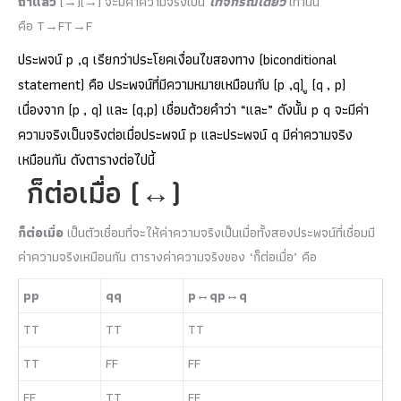
ถ้าแล้ว
(
→
)
(→)
จะมีค่าความจริงเป็น
เท็จกรณีเดียว
เท่านั้น
คือ
T
→
F
T→F
ประพจน์ p ,q เรียกว่าประโยคเงื่อนไขสองทาง (biconditional
statement) คือ ประพจน์ที่มีความหมายเหมือนกับ (p ,q) ู (q , p)
เนื่องจาก (p , q) และ (q,p) เชื่อมด้วยคำว่า “และ” ดังนั้น p q จะมีค่า
ความจริงเป็นจริงต่อเมื่อประพจน์ p และประพจน์ q มีค่าความจริง
เหมือนกัน ดังตารางต่อไปนี้
ก็ต่อเมื่อ
(
↔
)
ก็ต่อเมื่อ
เป็นตัวเชื่อมที่จะให้ค่าความจริงเป็นเมื่อทั้งสองประพจน์ที่เชื่อมมี
ค่าความจริงเหมือนกัน ตารางค่าความจริงของ ‘ก็ต่อเมื่อ’ คือ
p
p
q
q
p
↔
q
p↔q
T
T
T
T
T
T
T
T
F
F
F
F
F
F
T
T
F
F