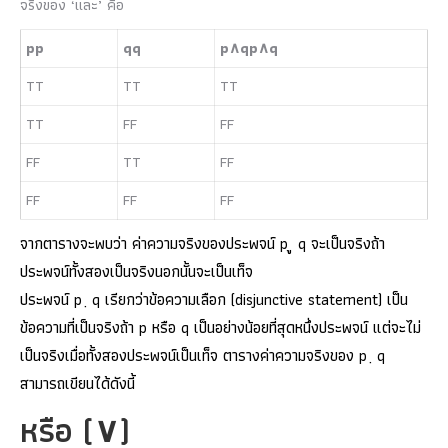
จริงของ ‘และ’ คือ
p
p
q
q
p
∧
q
p∧q
T
T
T
T
T
T
T
T
F
F
F
F
F
F
T
T
F
F
F
F
F
F
F
F
จากตารางจะพบว่า ค่าความจริงของประพจน์ p ู q จะเป็นจริงถ้า
ประพจน์ทั้งสองเป็นจริงนอกนั้นจะเป็นเท็จ
ประพจน์ p ฺ q เรียกว่าข้อความเลือก (disjunctive statement) เป็น
ข้อความที่เป็นจริงถ้า p หรือ q เป็นอย่างน้อยที่สุดหนึ่งประพจน์ แต่จะไม่
เป็นจริงเมื่อทั้งสองประพจน์เป็นเท็จ ตารางค่าความจริงของ p ฺ q
สามารถเขียนได้ดังนี้
หรือ
(
∨
)