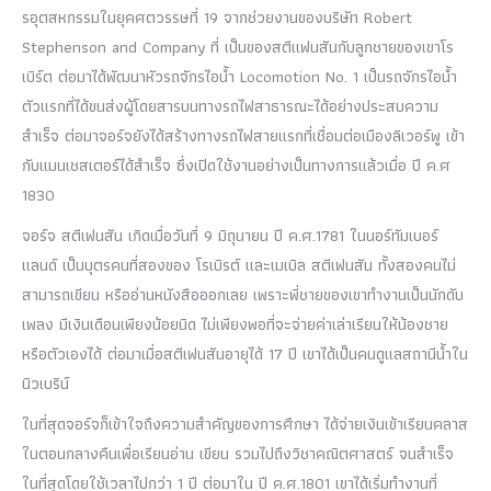
รอุตสหกรรมในยุคศตวรรษที่ 19 จากช่วยงานของบริษัท Robert
Stephenson and Company ที่ เป็นของสตีแฟนสันกับลูกชายของเขาโร
เบิร์ต ต่อมาได้พัฒนาหัวรถจักรไอน้ำ Locomotion No. 1 เป็นรถจักรไอน้ำ
ตัวแรกที่ได้ขนส่งผู้โดยสารบนทางรถไฟสาธารณะได้อย่างประสบความ
สำเร็จ ต่อมาจอร์จยังได้สร้างทางรถไฟสายแรกที่เชื่อมต่อเมืองลิเวอร์พู เข้า
กับแมนเชสเตอร์ได้สำเร็จ ซึ่งเปิดใช้งานอย่างเป็นทางการแล้วเมื่อ ปี ค.ศ
1830
จอร์จ สตีเฟนสัน เกิดเมื่อวันที่ 9 มิถุนายน ปี ค.ศ.1781 ในนอร์ทัมเบอร์
แลนด์ เป็นบุตรคนที่สองของ โรเบิรต์ และเมเบิล สตีเฟนสัน ทั้งสองคนไม่
สามารถเขียน หรืออ่านหนังสือออกเลย เพราะพี่ชายของเขาทำงานเป็นนักดับ
เพลง มีเงินเดือนเพียงน้อยนิด ไม่เพียงพอที่จะจ่ายค่าเล่าเรียนให้น้องชาย
หรือตัวเองได้ ต่อมาเมื่อสตีเฟนสันอายุได้ 17 ปี เขาได้เป็นคนดูแลสถานีน้ำใน
นิวเบริน์
ในที่สุดจอร์จก็เข้าใจถึงความสำคัญของการศึกษา ได้จ่ายเงินเข้าเรียนคลาส
ในตอนกลางคืนเพื่อเรียนอ่าน เขียน รวมไปถึงวิชาคณิตศาสตร์ จนสำเร็จ
ในที่สุดโดยใช้เวลาไปกว่า 1 ปี ต่อมาใน ปี ค.ศ.1801 เขาได้เริ่มทำงานที่