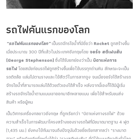
รถไฟคันแรกของโลก
“รถไฟคันแรกของโลก”
เป็นรถจักรไอน้ำที่มีชื่อว่า
Rocket
ถูกสร้างขึ้น
เมื่อประมาณ 300 ปีที่แล้วในประเทศอังกฤษโดย
จอร์จ สตีเฟนสัน
(George Stephenson)
ซึ่งได้รับยกย่องว่าเป็น
บิดาแห่งการ
รถไฟ
โดยสมัยก่อนรถไฟถูกสร้างขึ้นเพื่อใช้บรรทุกถ่านหิน ลักษณะจะเป็น
รถติดล้อ แล่นไปตามรางและใช้สัตว์ในการลากจูง จนเมื่อจอร์จได้สร้างรถ
จักรไอน้ำที่สามารถแล่นได้ด้วยตัวเองได้สำเร็จ หลังจากนี้เองก็ได้มีผู้เริ่ม
สร้างรถจักรไอน้ำตามแบบเขาออกมาอีกหลายแบบ เพื่อใช้สำหรับขนส่ง
สินค้า หรือผู้คน
เป็นวิศกรเครื่องกลชาวอังกฤษ ที่ถูกเรียกว่า “บิดาแห่งทางรถไฟ” ด้วย
ความสำเร็จในการพัฒนาโครงสร้างของรางรถไฟที่มีขนาดมาตฐาน 4 ฟุต
(1,435 มม.) ยังคงใช้กันมาจนถึงปัจจุบันด้วยชื่อเรียกสากลว่า “รางมาต
ฐาน” หรือเรียกอีกชื่อหนึ่งได้ว่า “รางสตีเฟนสัน” ที่มีใช้แบบเดียวกันทั่วโลก