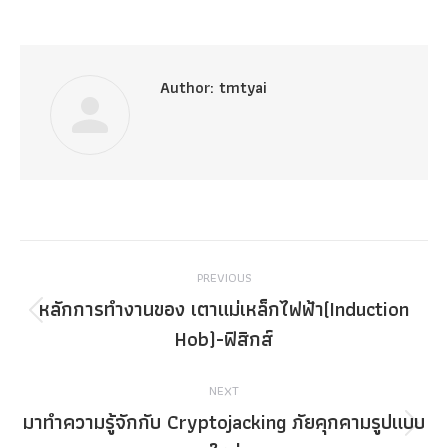
Author:
tmtyai
Post
PREVIOUS
navigation
หลักการทำงานของ เตาแม่เหล็กไฟฟ้า(Induction
Previous
Hob)-ฟิสิกส์
post:
NEXT
มาทำความรู้จักกับ Cryptojacking ภัยคุกคามรูปแบบ
Next