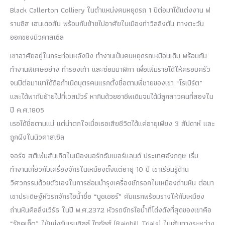
Black Callerton Colliery ในตำแหน่งคนหยุดรถ 1 ปีต่อมาได้แต่งงาน ฟ
รานซิส เฮนเดอสัน พร้อมกับย้ายไปอาศัยในเมืองท่าวิลลิงตัน ทางตะวัน
ออกของนิวคาสเซิล
เขาอาศัยอยู่ในกระท่อมหลังนึง ทำงานเป็นคนหยุดรถเหมือนเดิม พร้อมกับ
ทำงานพิเศษอย่าง ทำรองเท้า และซ่อมนาฬิกา เพื่อเพิ่มรายได้ให้ครอบครัว
จนปีต่อมาเขาได้ถือกำเนิดบุตรคนแรกตั้งชื่อตามพี่ชายของเขา “โรเบิร์ต”
และได้พากันย้ายไปที่เวสมัวร์ หากินด้วยอาชีพเดิมจนได้มีลูกสาวคนที่สองใน
ปี ค.ศ.1805
เธอได้ชื่อตามแม่ แต่น่าตกใจเมื่อเธอเสียชีวิตได้แค่อายุเพียง 3 สัปดาห์ และ
ถูกฝังในนิวคาสเซิล
จอร์จ สตีเฟ่นสันเกิดในเมืองนอร์ทธัมเบอร์แลนด์ ประเทศอังกฤษ เริ่ม
ทำงานเกี่ยวกับเครื่องจักรในเหมืองตั้งแต่อายุ 10 ปี เขาเรียนรู้ด้าน
วิศวกรรมด้วยตัวเองในการซ่อมบำรุงเครื่องชักรอกในเหมืองถ่านหิน ต่อมา
เขาประดิษฐ์หัวรถจักรไอน้ำชื่อ “บูชเชอร์” คันแรกพร้อมรางให้กับเหมือง
ถ่านหินคิลลิ่งเวิร์ธ ในปี พ.ศ.2372 หัวรถจักรไอน้ำที่โด่งดังที่สุดของเขาคือ
“ร๊อคเก็ต” ใช้แข่งขันเรนฮิลล์ ไทอัลส์ (Rainhill Trials) ในเส้นทางระหว่าง