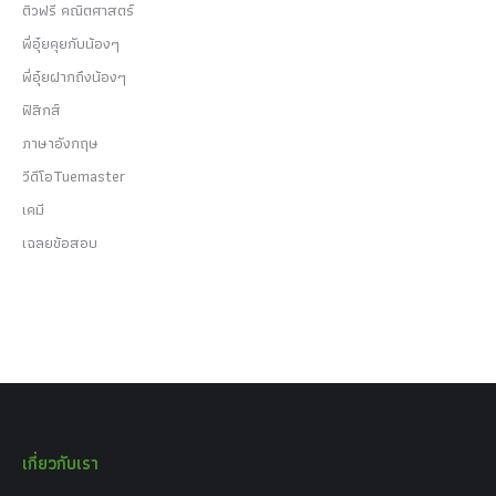
ติวฟรี คณิตศาสตร์
พี่อุ๋ยคุยกับน้องๆ
พี่อุ๋ยฝากถึงน้องๆ
ฟิสิกส์
ภาษาอังกฤษ
วีดีโอTuemaster
เคมี
เฉลยข้อสอบ
เกี่ยวกับเรา