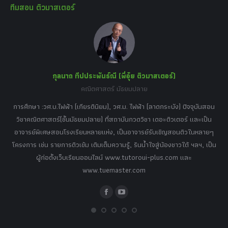
ทีมสอน ติวมาสเตอร์
opens
opens
opens
opens
opens
in
in
in
in
in
new
new
new
new
new
window
window
window
window
window
กุลนาถ ทีปประพันธ์ณี (พี่อุ๋ย ติวมาสเตอร์)
คณิตศาสตร์ มัธยมปลาย
อร์
tor
การศึกษา :วศ.บ.ไฟฟ้า (เกียรตินิยม), วศ.ม. ไฟฟ้า (ลาดกระบัง) ปัจจุบันสอน
วิ
เศษ
วิชาคณิตศาสตร์(ชั้นมัธยมปลาย) ที่สถาบันกวดวิชา เดอะติวเตอร์ และเป็น
วิช
,
อาจารย์พิเศษสอนโรงเรียนหลายแห่ง, เป็นอาจารย์รับเชิญสอนติวในหลายๆ
พิเ
ธานี
โครงการ เช่น รายการติวเข้ม เติมเต็มความรู้, รินน้ำใจสู่น้องชาวใต้ ฯลฯ, เป็น
ควา
ิบาย
ผู้ก่อตั้งเว็บเรียนออนไลน์ www.tutoroui-plus.com และ
ม.
แนน
www.tuemaster.com
ที่
Facebook
YouTube