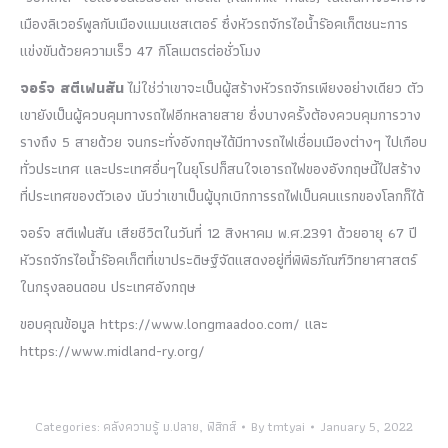
เมืองลิเวอร์พูลกับเมืองแมนเชสเตอร์ ซึ่งหัวรถจักรไอน้ำร๊อคเก็ตชนะการ
แข่งขันด้วยความเร็ว 47 กิโลเมตรต่อชั่วโมง
จอร์จ สตีเฟนสัน
ไม่ใช่ว่าเขาจะเป็นผู้สร้างหัวรถจักรเพียงอย่างเดียว ตัว
เขายังเป็นผู้ควบคุมทางรถไฟอีกหลายสาย ซึ่งบางครั้งต้องควบคุมการวาง
รางถึง 5 สายด้วย จนกระทั่งอังกฤษได้มีทางรถไฟเชื่อมเมืองต่างๆ ไปเกือบ
ทั่วประเทศ และประเทศอื่นๆในยุโรปก็สนใจเอารถไฟของอังกฤษนี้ไปสร้าง
ที่ประเทศของตัวเอง นับว่าเขาเป็นผู้บุกเบิกการรถไฟเป็นคนแรกของโลกก็ได้
จอร์จ สตีเฟ่นสัน เสียชีวิตในวันที่ 12 สิงหาคม พ.ศ.2391 ด้วยอายุ 67 ปี
หัวรถจักรไอน้ำร๊อคเก็ตที่เขาประดิษฐ์จัดแสดงอยู่ที่พิพิธภัณฑ์วิทยาศาสตร์
ในกรุงลอนดอน ประเทศอังกฤษ
ขอบคุณข้อมูล https://www.longmaadoo.com/ และ
https://www.midland-ry.org/
Categories:
คลังความรู้ ม.ปลาย
,
ฟิสิกส์
By
tmtyai
January 5, 2022