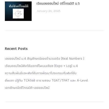
เรียนเลขออนไลน์ ตรีโกณมิติ ม.5
January 26, 2025
Recent Posts
เลขออนไลน์ ม.4 สัญลักษณ์ของจำนวนจริง (Real Numbers )
เรียนออนไลน์ฟังก์ชันเอกซ์โพเนนเชียล (Expo + Log) ม.4
ความสัมพันธ์และฟังก์ชันการพัฒนาโปรแกรมกับฟังก์ชัน
อัพเดท ปฏิทิน TCAS68 ตารางสอบ TGAT/TPAT และ A-Level
เอกลักษณ์ตรีโกณมิติ-เลขออนไลน์