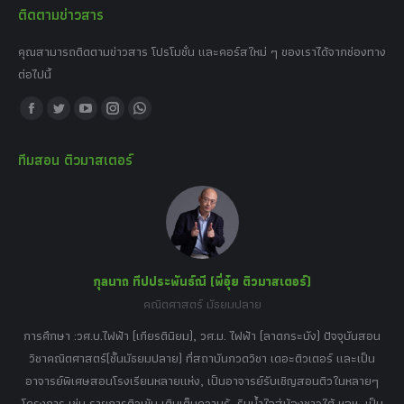
ติดตามข่าวสาร
คุณสามารถติดตามข่าวสาร โปรโมชั่น และคอร์สใหม่ ๆ ของเราได้จากช่องทาง
ต่อไปนี้
Find us on:
Facebook
Twitter
YouTube
Instagram
Whatsapp
page
page
page
page
page
ทีมสอน ติวมาสเตอร์
opens
opens
opens
opens
opens
in
in
in
in
in
new
new
new
new
new
window
window
window
window
window
กุลนาถ ทีปประพันธ์ณี (พี่อุ๋ย ติวมาสเตอร์)
คณิตศาสตร์ มัธยมปลาย
อร์
tor
การศึกษา :วศ.บ.ไฟฟ้า (เกียรตินิยม), วศ.ม. ไฟฟ้า (ลาดกระบัง) ปัจจุบันสอน
วิ
เศษ
วิชาคณิตศาสตร์(ชั้นมัธยมปลาย) ที่สถาบันกวดวิชา เดอะติวเตอร์ และเป็น
วิช
,
อาจารย์พิเศษสอนโรงเรียนหลายแห่ง, เป็นอาจารย์รับเชิญสอนติวในหลายๆ
พิเ
ธานี
โครงการ เช่น รายการติวเข้ม เติมเต็มความรู้, รินน้ำใจสู่น้องชาวใต้ ฯลฯ, เป็น
ควา