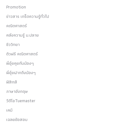
Promotion
ข่าวสาร เกร็ดความรู้ทั่วไป
คณิตศาสตร์
คลังความรู้ ม.ปลาย
ชีววิทยา
ติวฟรี คณิตศาสตร์
พี่อุ๋ยคุยกับน้องๆ
พี่อุ๋ยฝากถึงน้องๆ
ฟิสิกส์
ภาษาอังกฤษ
วีดีโอTuemaster
เคมี
เฉลยข้อสอบ