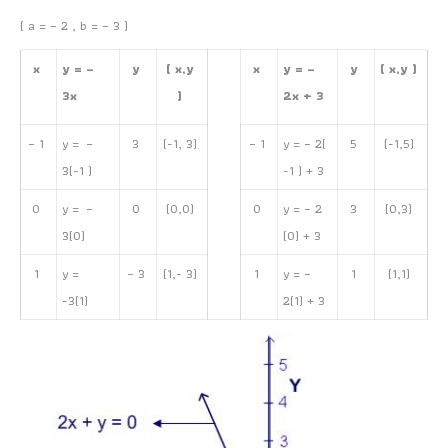
( a = – 2 , b = – 3 )
x
y = –
y
( x,y
x
y = –
y
( x,y )
3x
)
2x + 3
– 1
y = –
3
(-1, 3)
– 1
y = – 2(
5
(-1,5)
3(-1 )
-1 ) + 3
0
y = –
0
(0,0)
0
y = – 2
3
(0,3)
3(0)
(0) + 3
1
y =
– 3
(1,- 3)
1
y = –
1
(1,1)
-3(1)
2(1) + 3