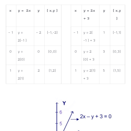
x
y = 2x
y
( x,y )
x
y = 2x
y
( x,y
+ 3
)
– 1
y =
– 2
(-1,-2)
– 1
y = 2(
1
(-1,1)
2(-1 )
-1 ) + 3
0
y =
0
(0,0)
0
y = 2
3
(0,3)
2(0)
(0) + 3
1
y =
2
(1,2)
1
y = 2(1)
5
(1,5)
2(1)
+ 3