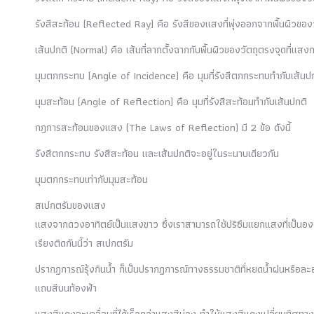
รังสีสะท้อน (Reflected Ray) คือ รังสีของแสงที่พุ่งออกจากพื้นผิวของว
เส้นปกติ (Normal) คือ เส้นที่ลากตั้งฉากกับพื้นผิวของวัตถุตรงจุดที่แส
มุมตกกระทบ (Angle of Incidence) คือ มุมที่รังสีตกกระทบทำกับเส้นป
มุมสะท้อน (Angle of Reflection) คือ มุมที่รังสีสะท้อนทำกับเส้นปกติ
กฎการสะท้อนของแสง (The Laws of Reflection) มี 2 ข้อ ดังนี้
รังสีตกกระทบ รังสีสะท้อน และเส้นปกติจะอยู่ในระนาบเดียวกัน
มุมตกกระทบเท่ากับมุมสะท้อน
สเปกตรัมของแสง
แสงจากดวงอาทิตย์เป็นแสงขาว ซึ่งเราสามารถใช้ปริซึมแยกแสงที่เป็นองค
เรียงติดกันนี้ว่า สเปกตรัม
ปรากฏการณ์รุ้งกินน้ำ ก็เป็นปรากฏการณ์ทางธรรมชาติที่หยดน้ำฝนหรือละออ
แถบสีบนท้องฟ้า
แสงสีแดงจะเคลื่อนที่ได้เร็วกว่าแสงสีม่วง ทำให้แสงสีแดงเปลี่ยนทิศทา