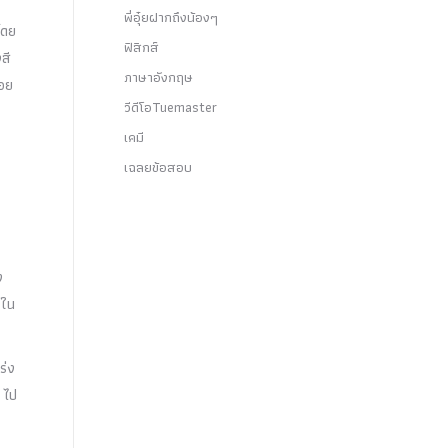
พี่อุ๋ยฝากถึงน้องๆ
โดย
ฟิสิกส์
สี
ภาษาอังกฤษ
้อย
วีดีโอTuemaster
เคมี
เฉลยข้อสอบ
ง
งใน
ร่ง
 ไป