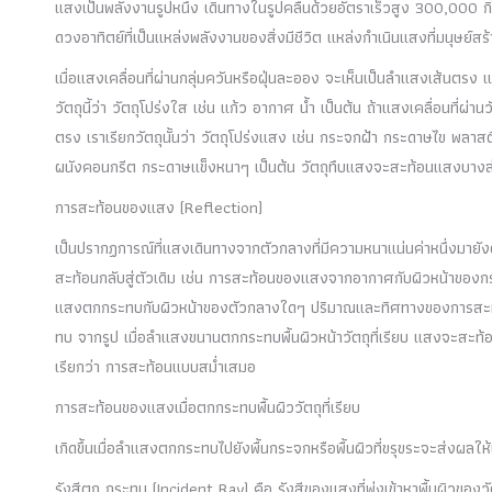
แสงเป็นพลังงานรูปหนึ่ง เดินทางในรูปคลื่นด้วยอัตราเร็วสูง 300,000 กิโ
ดวงอาทิตย์ที่เป็นแหล่งพลังงานของสิ่งมีชีวิต แหล่งกำเนินแสงที่มนุษย์ส
เมื่อแสงเคลื่อนที่ผ่านกลุ่มควันหรือฝุ่นละออง จะเห็นเป็นลำแสงเส้นตรง แล
วัตถุนี้ว่า วัตถุโปร่งใส เช่น แก้ว อากาศ น้ำ เป็นต้น ถ้าแสงเคลื่อนที่
ตรง เราเรียกวัตถุนั้นว่า วัตถุโปร่งแสง เช่น กระจกฝ้า กระดาษไข พลาสติกฝ
ผนังคอนกรีต กระดาษแข็งหนาๆ เป็นต้น วัตถุทึบแสงจะสะท้อนแสงบางส่ว
การสะท้อนของแสง (Reflection)
เป็นปรากฏการณ์ที่แสงเดินทางจากตัวกลางที่มีความหนาแน่นค่าหนึ่งมายั
สะท้อนกลับสู่ตัวเดิม เช่น การสะท้อนของแสงจากอากาศกับผิวหน้าของกร
แสงตกกระทบกับผิวหน้าของตัวกลางใดๆ ปริมาณและทิศทางของการสะท้อน
ทบ จากรูป เมื่อลำแสงขนานตกกระทบพื้นผิวหน้าวัตถุที่เรียบ แสงจะสะท้
เรียกว่า การสะท้อนแบบสม่ำเสมอ
การสะท้อนของแสงเมื่อตกกระทบพื้นผิววัตถุที่เรียบ
เกิดขึ้นเมื่อลำแสงตกกระทบไปยังพื้นกระจกหรือพื้นผิวที่ขรุขระจะส่งผ
รังสีตก กระทบ (Incident Ray) คือ รังสีของแสงที่พุ่งเข้าหาพื้นผิวของวั