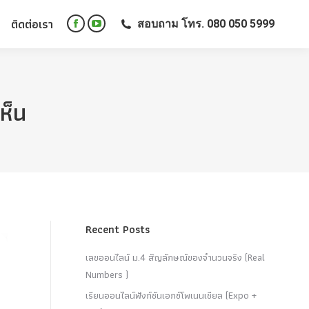
ติดต่อเรา
สอบถาม โทร. 080 050 5999
ติดต่อเรา
สอบถาม โทร. 080 050 5999
Facebook
YouTube
Facebook
YouTube
page
page
page
page
opens
opens
opens
opens
in
in
in
in
new
new
ห็น
new
new
window
window
window
window
Recent Posts
เลขออนไลน์ ม.4 สัญลักษณ์ของจำนวนจริง (Real
Numbers )
เรียนออนไลน์ฟังก์ชันเอกซ์โพเนนเชียล (Expo +