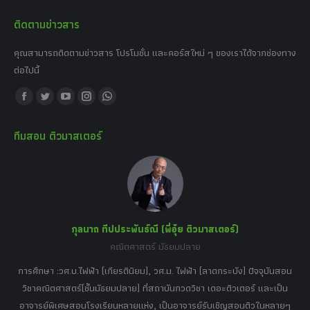
ติดตามข่าวสาร
คุณสามารถติดตามข่าวสาร โปรโมชั่น และคอร์สใหม่ ๆ ของเราได้จากช่องทาง
ต่อไปนี้
Find us on:
Facebook
Twitter
YouTube
Instagram
Whatsapp
page
page
page
page
page
ทีมสอน ติวมาสเตอร์
opens
opens
opens
opens
opens
in
in
in
in
in
new
new
new
new
new
window
window
window
window
window
กุลนาถ ทีปประพันธ์ณี (พี่อุ๋ย ติวมาสเตอร์)
คณิตศาสตร์ มัธยมปลาย
อร์
tor
การศึกษา :วศ.บ.ไฟฟ้า (เกียรตินิยม), วศ.ม. ไฟฟ้า (ลาดกระบัง) ปัจจุบันสอน
วิ
เศษ
วิชาคณิตศาสตร์(ชั้นมัธยมปลาย) ที่สถาบันกวดวิชา เดอะติวเตอร์ และเป็น
วิช
,
อาจารย์พิเศษสอนโรงเรียนหลายแห่ง, เป็นอาจารย์รับเชิญสอนติวในหลายๆ
พิเ