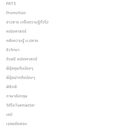
PAT3
Promotion
ข่าวสาร เกร็ดความรู้ทั่วไป
คณิตศาสตร์
คลังความรู้ ม.ปลาย
ชีววิทยา
ติวฟรี คณิตศาสตร์
พี่อุ๋ยคุยกับน้องๆ
พี่อุ๋ยฝากถึงน้องๆ
ฟิสิกส์
ภาษาอังกฤษ
วีดีโอTuemaster
เคมี
เฉลยข้อสอบ