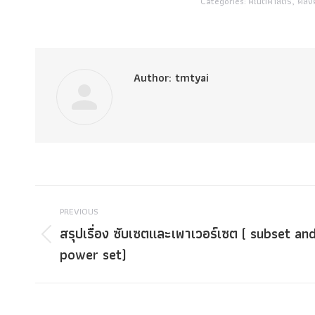
Categories:
คณิตศาสตร์
,
คลัง
Author:
tmtyai
Post
PREVIOUS
navigation
สรุปเรื่อง ซับเซตและเพาเวอร์เซต ( subset an
Previous
power set)
post: