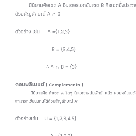
มีนิยามคือเซต A อินเตอร์เซกชันเซต B คือเซตซึ่งประกอ
ด้วยสัญลักษณ์ A ∩ B
ตัวอย่าง เช่น A ={1,2,3}
B = {3,4,5}
∴ A ∩ B = {3}
คอมพลีเมนต์
( Complements )
มีนิยามคือ ถ้าเซต A ใดๆ ในเอกภพสัมพัทธ์ แล้ว คอมพลีเมนต์ของเซ
สามารถเขียนแทนได้ด้วยสัญลักษณ์ A’
ตัวอย่างเช่น U = {1,2,3,4,5}
A ={1,2,3}