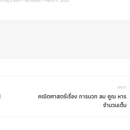
ความรู้ ม.ปลาย
By
tmtyai
March 9, 2022
NEXT
d
คณิตศาสตร์เรื่อง การบวก ลบ คูณ หาร
Next
จำนวนเต็ม
post: