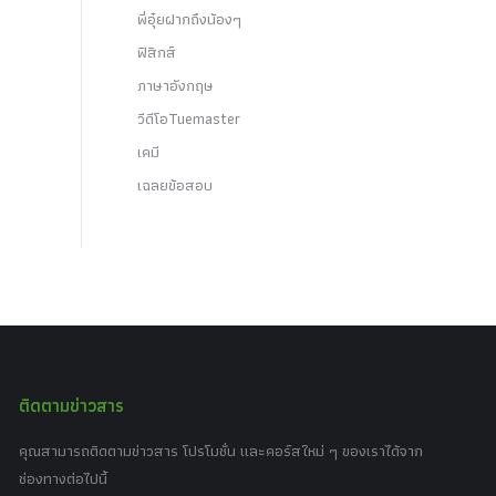
พี่อุ๋ยฝากถึงน้องๆ
ฟิสิกส์
ภาษาอังกฤษ
วีดีโอTuemaster
เคมี
เฉลยข้อสอบ
ติดตามข่าวสาร
คุณสามารถติดตามข่าวสาร โปรโมชั่น และคอร์สใหม่ ๆ ของเราได้จาก
ช่องทางต่อไปนี้