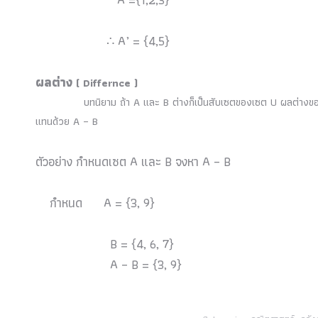
∴ A’ = {4,5}
ผลต่าง
( Differnce )
บทนิยาม ถ้า A และ B ต่างก็เป็นสับเซตของเซต U ผลต่างของเซต 
แทนด้วย A – B
ตัวอย่าง กำหนดเซต A และ B จงหา A – B
กำหนด A = {3, 9}
B = {4, 6, 7}
A – B = {3, 9}