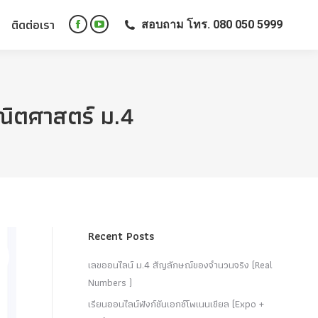
ติดต่อเรา
สอบถาม โทร. 080 050 5999
ติดต่อเรา
สอบถาม โทร. 080 050 5999
Facebook
YouTube
Facebook
YouTube
page
page
page
page
opens
opens
opens
opens
in
in
in
in
new
new
ณิตศาสตร์ ม.4
new
new
window
window
window
window
Recent Posts
เลขออนไลน์ ม.4 สัญลักษณ์ของจำนวนจริง (Real
Numbers )
เรียนออนไลน์ฟังก์ชันเอกซ์โพเนนเชียล (Expo +