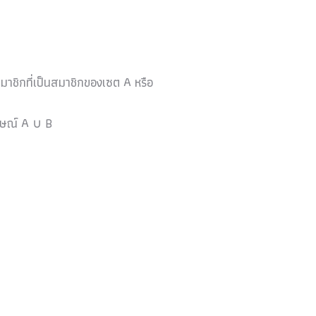
มาชิกที่เป็นสมาชิกของเซต A หรือ
กษณ์ A ∪ B