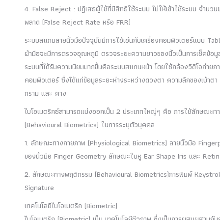
4. False Reject : ปฏิเสธผู้ใช้ที่มีสิทธิใช้ระบบ ไม่ให้เข้าใช้ระบบ จ
พลาด (False Reject Rate หรือ FRR)
ระบบสแกนลายนิ้วมือปัจจุบันมีการใช้เช่นกับเครื่องคอมพิวเตอร์แบบ 
ฝ่ามือจะมีการตรวจอุณหภูมิ ตรวจระยะความยาวของนิ้วเป็นการเช็คข้อมูลเพิ
ระบบที่ได้รับความนิยมมากขึ้นคือระบบสแกนหน้า โดยใช้กล้องวีดีโอถ่ายภ
คอมพิวเตอร์ ซึ่งได้แก่ข้อมูลระยะห่างระหว่างดวงตา ความลึกของเบ้
กราม และ คาง
ไบโอเมตริกซ์สามารถแบ่งออกเป็น 2 ประเภทใหญ่ๆ คือ การใช้ลักษณะ
(Behavioural Biometrics) ในการระบุตัวบุคคล
1. ลักษณะทางกายภาพ (Physiological Biometrics) ลายนิ้วมือ Fing
ของนิ้วมือ Finger Geometry ลักษณะใบหู Ear Shape Iris และ Ret
2. ลักษณะทางพฤติกรรม (Behavioural Biometrics)การพิมพ์ Keystrok
Signature
เทคโนโลยีไบโอเมตริก (Biometric)
ไบโอเมตริก (Biometric) เป็น เทคโนโลยีชีวภาพ ซึ่งเป็นการผสมผสานกั