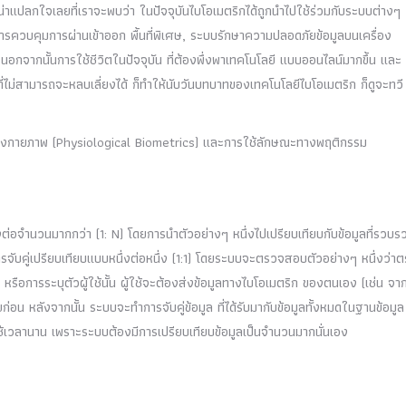
่น่าแปลกใจเลยที่เราจะพบว่า ในปัจจุบันไบโอเมตริกได้ถูกนำไปใช้ร่วมกับระบบต่างๆ
รควบคุมการผ่านเข้าออก พื้นที่พิเศษ, ระบบรักษาความปลอดภัยข้อมูลบนเครื่อง
 นอกจากนั้นการใช้ชีวิตในปัจจุบัน ที่ต้องพึ่งพาเทคโนโลยี แบบออนไลน์มากขึ้น และ
ที่ไม่สามารถจะหลบเลี่ยงได้ ก็ทำให้นับวันบทบาทของเทคโนโลยีไบโอเมตริก ก็ดูจะทวี
ทางกายภาพ (Physiological Biometrics) และการใช้ลักษณะทางพฤติกรรม
ึ่งต่อจำนวนมากกว่า (1: N) โดยการนำตัวอย่างๆ หนึ่งไปเปรียบเทียบกับข้อมูลที่รวบร
รจับคู่เปรียบเทียบแบบหนึ่งต่อหนึ่ง (1:1) โดยระบบจะตรวจสอบตัวอย่างๆ หนึ่งว่า
ก หรือการระบุตัวผู้ใช้นั้น ผู้ใช้จะต้องส่งข้อมูลทางไบโอเมตริก ของตนเอง (เช่น จ
ก่อน หลังจากนั้น ระบบจะทำการจับคู่ข้อมูล ที่ได้รับมากับข้อมูลทั้งหมดในฐานข้อมูล
้างใช้เวลานาน เพราะระบบต้องมีการเปรียบเทียบข้อมูลเป็นจำนวนมากนั่นเอง