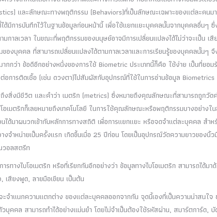
tics) และลักษณะทางพฤติกรรม (Behaviors)ที่เป็นลักษณะเฉพาะของแต่ละคนมา
ได้มีการบันทึกไว้ในฐานข้อมูลก่อนหน้านี้ เพื่อใช้แยกแยะบุคคลนั้นจากบุคคลอื่นๆ ซึ่
กาลเวลา ในขณะที่พฤติกรรมของมนุษย์อาจมีการเปลี่ยนแปลงได้ไม่ว่าจะเป็น เสี
รมของบุคคล ที่สามารถเปลี่ยนแปลงได้ตามกาลเวลาและการเรียนรู้ของบุคคลนั้นๆ จึ
กกว่า ข้อดีอีกอย่างหนึ่งของการใช้ Biometric ประเภทนี้ก็คือ ใช้ง่าย เป็นที่ยอมร
่ไวต่อการติดเชื้อ (เช่น ดวงตา)ไปสัมผัสกับอุปกรณ์ที่ใช้ในการอ่านข้อมูล Biometrics
ึงสิ่งมีชีวิต และคำว่า เมตริก (metrics) ซึ่งหมายถึงคุณลักษณะที่สามารถถูกวัดค
บโอเมตริกก็เลยหมายถึงเทคโนโลยี ในการใช้คุณลักษณะหรือพฤติกรรมบางอย่างในสิ
ำนวนได้มาผนวกเข้ากับหลักการทางสถิติ เพื่อการแยกแยะ หรือจดจำแต่ละบุคคล สำหร
จำหน่ายเป็นครั้งแรก เกิดขึ้นเมื่อ 25 ปีก่อน โดยเป็นอุปกรณ์วัดความยาวของนิ้วม
่านวอลสตรีท
รทางไบโอเมตริก หรือที่เรียกกันอีกอย่างว่า ข้อมูลทางไบโอเมตริก สามารถได้มาด
, เสียงพูด, ลายมือเขียน เป็นต้น
จะจำแนกความแตกต่าง ของแต่ละบุคคลออกจากกัน จุดนี้เองที่เป็นความน่าสนใจ
ัวบุคคล สามารถทำได้อย่างแม่นยำ โดยไม่จำเป็นต้องใช้รหัสผ่าน, สมาร์ตการ์ด, บั