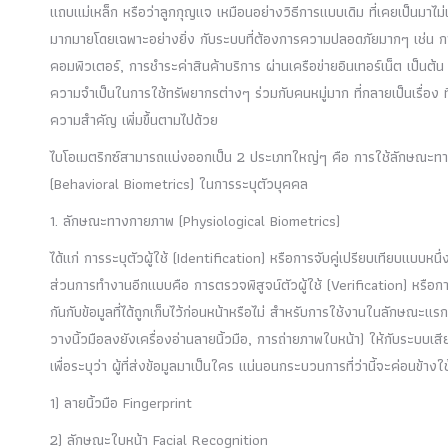
แถบแม่เหล็ก หรือว่าลูกกุญแจ เหมือนอย่างวิธีการแบบเดิม ที่เคยเป็นมาไม
มากมายโดยเฉพาะอย่างยิ่ง กับระบบที่ต้องการความปลอดภัยมากๆ เช่น กา
คอมพิวเตอร์, การชำระค่าสินค้าบริการ ผ่านเครือข่ายอินเทอร์เน็ต เป็นต้น
ความจำเป็นในการใช้ทรัพยากรต่างๆ ร่วมกับคนหมู่มาก ที่กลายเป็นเรื่อง 
ความสำคัญ เพิ่มขึ้นตามไปด้วย
ไบโอเมตริกซ์สามารถแบ่งออกเป็น 2 ประเภทใหญ่ๆ คือ การใช้ลักษณะ
(Behavioral Biometrics) ในการระบุตัวบุคคล
1. ลักษณะทางกายภาพ (Physiological Biometrics)
ได้แก่ การระบุตัวผู้ใช้ (Identification) หรือการจับคู่เปรียบเทียบแบบหน
ส่วนการทำงานอีกแบบคือ การตรวจพิสูจน์ตัวผู้ใช้ (Verification) หรือกา
กันกับข้อมูลที่ได้ถูกเก็บไว้ก่อนหน้าหรือไม่ สำหรับการใช้งานในลักษณะแร
วางนิ้วมือลงยังเครื่องอ่านลายนิ้วมือ, การถ่ายภาพใบหน้า) ให้กับระบบเสีย
เพื่อระบุว่า ผู้ที่ส่งข้อมูลมาเป็นใคร แน่นอนกระบวนการที่ว่านี้จะค่อนข
1) ลายนิ้วมือ Fingerprint
2) ลักษณะใบหน้า Facial Recognition