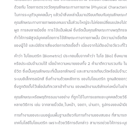
ด้วยกัน โดยการตรวจวัดคุณลักษณะทางกายภาพ (Physical Characteris
ในการระบุตัวบุคคลนั้นๆ แล้วนำสิ่งเหล่านั้นมาเปรียบเทียบกับคุณลักษณะที่
คุณลักษณะทางกายภาพของคนเรานั้นส่วนใหญ่จะไม่ค่อยเปลี่ยนแปลงไปตาม
พูด การลงลายมือชื่อ การใช้แป้นพิมพ์ ซึ่งจัดเป็นคุณลักษณะทางพฤติกร
ทำให้การพิสูจน์บุคคลโดยการใช้ลักษณะทางกายภาพนั้น มีความน่าเชื่อถือมา
ของผู้ใช้ และมีอัตราเสี่ยงต่อการติดเชื้อต่ำ เนื่องจากไม่ต้องนำอวัยวะที
คำว่า ไบโอเมตริก (Biometric) ประกอบขึ้นจากคำว่า ไบโอ (Bio) ซึ่งหมายถ
หรือประเมินจำนวนได้ เมื่อนำความหมายของทั้ง 2 คำมาตีความรวมกัน ไ
ชีวิต ซึ่งเป็นคุณลักษณะที่เป็นเอกลักษณ์ และสามารถเทียบวัดหรือนับจ
ระบบอิเล็กทรอนิกส์ ซึ่งทำงานด้วยหลักการ ของไบโอเมตริก ถูกผลิตออกวาง
ซึ่งถูกติดตั้งไว้เพื่อบันทึกเวลาเข้าทำงาน ของพนักงานบริษัทแห่งหนึ่งในย
คุณลักษณะหรือพฤติกรรมบางอย่าง ที่ถูกใช้ในการแยกแยะบุคคลด้วยวิธีกา
หลายวิธีการ เช่น จากลายนิ้วมือ,ใบหน้า, จอตา, ม่านตา, รูปทรงของฝ่ามือ
การทำงานของระบบอยู่บนพื้นฐานเดียวกับการทำงานของสมอง ที่สามารถ
เทคโนโลยีไบโอเมตริก เพราะด้วยวิธีการดังกล่าว สามารถช่วยให้การระบุต