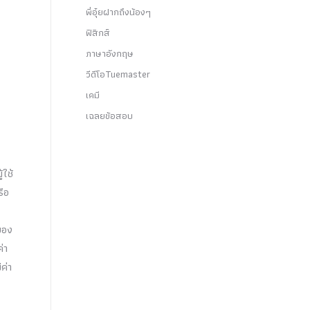
พี่อุ๋ยฝากถึงน้องๆ
ฟิสิกส์
ภาษาอังกฤษ
วีดีโอTuemaster
เคมี
เฉลยข้อสอบ
้ใช้
รือ
ของ
่า
ีค่า