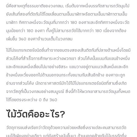
นี่คือสาเหตุที่ธรรมชาติของวงกลม; เริ่มต้นจากหนึ่งบรรทัดสามารถวัดมุมไป
ยังเส้นที่สองที่ตัดกันได้โดยเลื่อนตามเข็มนาฬิกาหรือตามเข็มนาฬิกาตามเข็ม
นาฬิกา ทิศทางหนึ่งจะวัดมุมที่มากกว่า 180 องศาและอีกทิศทางหนึ่งจะวัด
มุมน้อยกว่า 180 องศา ทั้งคู่ไม่สามารถวัดได้มากกว่า 180 เนื่องจากต้อง
เพิ่มขึ้น 360 องศาจำนวนเต็มในวงกลม
ไม้โปรแทรกเตอร์ชนิดอื่นทำจากขอบตรงสองเส้นติดกันที่ปลายด้านหนึ่งโดยมี
ส่วนโค้งที่สำเร็จการศึกษาระหว่างพวกเขา ส่วนโค้งนั้นแนบกับแขนข้างหนึ่ง
และอีกแขนหนึ่งเลื่อนไปมาอย่างอิสระ แขนวางอยู่ตามแนวเส้นหนึ่งและอีก
ข้างหนึ่งเหวี่ยงออกไปด้านนอกจนกระทั่งขนานกับเส้นอีกข้าง องศาจะถูก
อ่านจากส่วนโค้ง นักดาราศาสตร์มักใช้ไม้โปรแทรกเตอร์ชนิดที่สามซึ่งเกิด
จากวัสดุที่เป็นวงกลมอย่างสมบูรณ์ สิ่งนี้ทำให้พวกเขาสามารถวัดมุมทั้งหมด
ได้โดยตรงระหว่าง 0 ถึง 360
ไม้วัดคืออะไร?
วัตถุการขนส่งเรียกว่าวัตถุด้วยความช่วยเหลือซึ่งเราแต่ละคนสามารถวัด
มุมได้เพียงอย่างเดียว แต่ยังสร้างมันขึ้นมา ด้านนอกคล้ายกับไม้บรรทัดกึ่ง