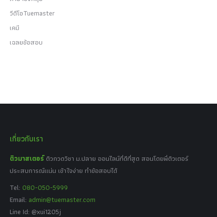
วีดีโอTuemaster
เคมี
เฉลยข้อสอบ
เกี่ยวกับเรา
ติวมาสเตอร์
ติวกวดวิชา ม.ปลาย ออนไลน์ที่ดีที่สุด สอนโดยพี่ติวเตอร์
ประสบการณ์แน่น เข้าใจง่าย ทำข้อสอบได้
Tel:
080-050-5999
Email:
admin@tuemaster.com
Line Id: @xui1205j