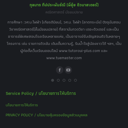
กุลนาถ ทีปประพันธ์ณี (พี่อุ๋ย ติวมาสเตอร์)
คณิตศาสตร์ มัธยมปลาย
อร์
tor
การศึกษา :วศ.บ.ไฟฟ้า (เกียรตินิยม), วศ.ม. ไฟฟ้า (ลาดกระบัง) ปัจจุบันสอน
วิ
เศษ
วิชาคณิตศาสตร์(ชั้นมัธยมปลาย) ที่สถาบันกวดวิชา เดอะติวเตอร์ และเป็น
วิช
,
อาจารย์พิเศษสอนโรงเรียนหลายแห่ง, เป็นอาจารย์รับเชิญสอนติวในหลายๆ
พิเ
ธานี
โครงการ เช่น รายการติวเข้ม เติมเต็มความรู้, รินน้ำใจสู่น้องชาวใต้ ฯลฯ, เป็น
ควา
ิบาย
ผู้ก่อตั้งเว็บเรียนออนไลน์ www.tutoroui-plus.com และ
ม.
แนน
www.tuemaster.com
ที่
Facebook
YouTube
Service Policy / นโยบายการให้บริการ
นโยบายการให้บริการ
PRIVACY POLICY / นโยบายคุ้มครองข้อมูลส่วนบุคคล