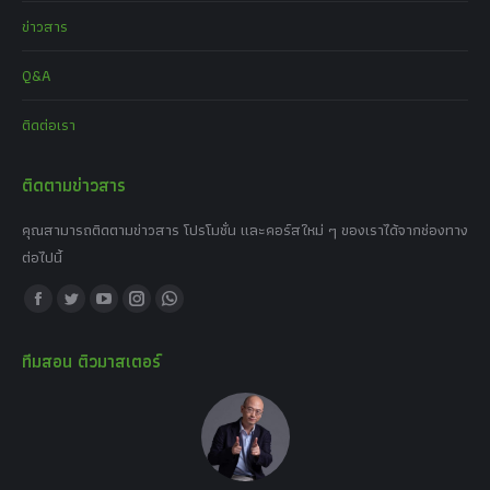
ข่าวสาร
Q&A
ติดต่อเรา
ติดตามข่าวสาร
คุณสามารถติดตามข่าวสาร โปรโมชั่น และคอร์สใหม่ ๆ ของเราได้จากช่องทาง
ต่อไปนี้
Find us on:
Facebook
Twitter
YouTube
Instagram
Whatsapp
page
page
page
page
page
ทีมสอน ติวมาสเตอร์
opens
opens
opens
opens
opens
in
in
in
in
in
new
new
new
new
new
window
window
window
window
window