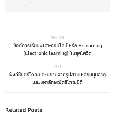
Post
PREVIOUS
navigation
ข้อดีการเรียนพิเศษออนไลน์ หรือ E-Learning
Previous
(Electronic learning) ในยุคโควิด
post:
NEXT
ฟังก์ชันตรีโกณมิติ-นิยามจากรูปสามเหลี่ยมมุมฉาก
Next
และเอกลักษณ์ตรีโกณมิติ
post:
Related Posts