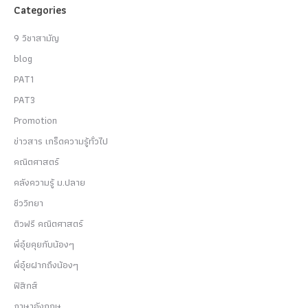
Categories
9 วิชาสามัญ
blog
PAT1
PAT3
Promotion
ข่าวสาร เกร็ดความรู้ทั่วไป
คณิตศาสตร์
คลังความรู้ ม.ปลาย
ชีววิทยา
ติวฟรี คณิตศาสตร์
พี่อุ๋ยคุยกับน้องๆ
พี่อุ๋ยฝากถึงน้องๆ
ฟิสิกส์
ภาษาอังกฤษ