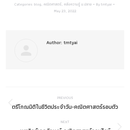
Categories:
blog
,
คณิตศาสตร์
,
คลังความรู้ ม.ปลาย
By
tmtyai
May 23, 2022
Author:
tmtyai
Post
PREVIOUS
navigation
ตรีโกณมิติในชีวิตประจำวัน-คณิตศาสตร์รอบตัว
Previous
post:
NEXT