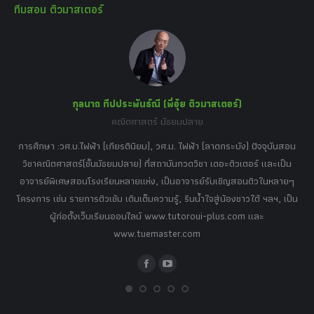
ทีมสอน ติวมาสเตอร์
opens
opens
opens
opens
opens
in
in
in
in
in
new
new
new
new
new
window
window
window
window
window
กุลนาถ ทีปประพันธ์ณี (พี่อุ๋ย ติวมาสเตอร์)
คณิตศาสตร์ มัธยมปลาย
อร์
tor
การศึกษา :วศ.บ.ไฟฟ้า (เกียรตินิยม), วศ.ม. ไฟฟ้า (ลาดกระบัง) ปัจจุบันสอน
วิ
เศษ
วิชาคณิตศาสตร์(ชั้นมัธยมปลาย) ที่สถาบันกวดวิชา เดอะติวเตอร์ และเป็น
วิช
,
อาจารย์พิเศษสอนโรงเรียนหลายแห่ง, เป็นอาจารย์รับเชิญสอนติวในหลายๆ
พิเ
ธานี
โครงการ เช่น รายการติวเข้ม เติมเต็มความรู้, รินน้ำใจสู่น้องชาวใต้ ฯลฯ, เป็น
ควา
ิบาย
ผู้ก่อตั้งเว็บเรียนออนไลน์ www.tutoroui-plus.com และ
ม.
แนน
www.tuemaster.com
ที่
Facebook
YouTube