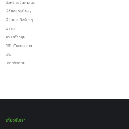
ติวฟรี คณิตศาสตร์
พี่อุ๋ยคุยกับน้องๆ
พี่อุ๋ยฝากถึงน้องๆ
ฟิสิกส์
ภาษาอังกฤษ
วีดีโอTuemaster
เคมี
เฉลยข้อสอบ
เกี่ยวกับเรา