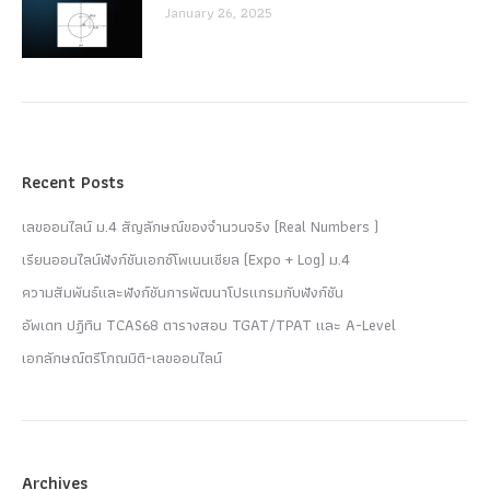
January 26, 2025
Recent Posts
เลขออนไลน์ ม.4 สัญลักษณ์ของจำนวนจริง (Real Numbers )
เรียนออนไลน์ฟังก์ชันเอกซ์โพเนนเชียล (Expo + Log) ม.4
ความสัมพันธ์และฟังก์ชันการพัฒนาโปรแกรมกับฟังก์ชัน
อัพเดท ปฏิทิน TCAS68 ตารางสอบ TGAT/TPAT และ A-Level
เอกลักษณ์ตรีโกณมิติ-เลขออนไลน์
Archives