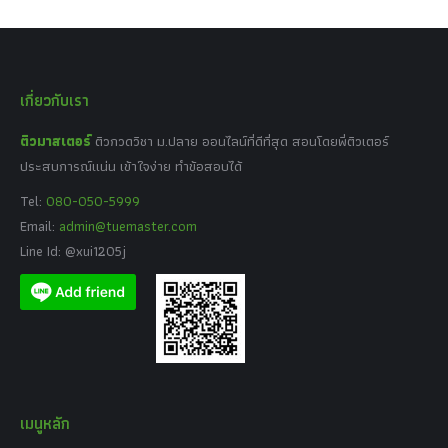
เกี่ยวกับเรา
ติวมาสเตอร์
ติวกวดวิชา ม.ปลาย ออนไลน์ที่ดีที่สุด สอนโดยพี่ติวเตอร์
ประสบการณ์แน่น เข้าใจง่าย ทำข้อสอบได้
Tel:
080-050-5999
Email:
admin@tuemaster.com
Line Id: @xui1205j
เมนูหลัก