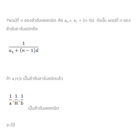
7พจน์ที่
n
ของลำดับเลขคณิต คือ
a
= a
+ (n-1)d
ดังนั้น พจน์ที่
n
ของ
n
1
ลำดับฮาร์มอนิกคือ
ถ้า
a,H,b
เป็นลำดับฮาร์มอนิกแล้ว
เป็นลำดับเลขคณิต
จะได้