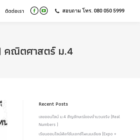
ติดต่อเรา
สอบถาม โทร. 080 050 5999
ติดต่อเรา
สอบถาม โทร. 080 050 5999
Facebook
YouTube
Facebook
YouTube
page
page
page
page
opens
opens
opens
opens
in
in
in
in
new
new
le) คณิตศาสตร์ ม.4
new
new
window
window
window
window
Recent Posts
เลขออนไลน์ ม.4 สัญลักษณ์ของจำนวนจริง (Real
Numbers )
เรียนออนไลน์ฟังก์ชันเอกซ์โพเนนเชียล (Expo +