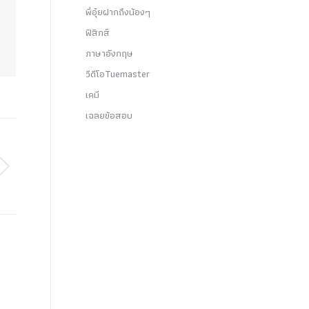
พี่อุ๋ยฝากถึงน้องๆ
ฟิสิกส์
ภาษาอังกฤษ
วีดีโอTuemaster
เคมี
เฉลยข้อสอบ
+