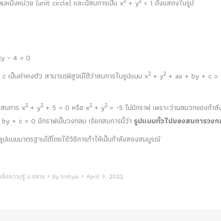
2
2
กลมหนึ่งหน่วย (unit circle) และมีสมการเป็น x
+ y
= 1 ดังแสดงในรูป
y – 4 = 0
2
2
 c เป็นค่าคงตัว สามารถพิสูจน์ได้ว่าสมการในรูปแบบ x
+ y
+ ax + by + c = 
2
2
2
2
) สมการ x
+ y
+ 5 = 0 หรือ x
+ y
= -5 ไม่มีกราฟ เพราะว่าผลบวกของกำลั
by + c = 0 มีกราฟเป็นวงกลม เรียกสมการนี้ว่า
รูปแบบทั่วไปของสมการวงก
รูปแบบมาตรฐานได้โดยใช้วิธีการทำให้เป็นกำลังสองสมบูรณ์
ลังความรู้ ม.ปลาย
By
tmtyai
April 9, 2022