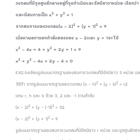
วงกลมที่มีจุดศูนย์กลางอยู่ที่จุดกำเนิดและรัศมียาว1หน่วย เรียกว่
2
2
และมีสมการเป็น x
+ y
= 1
2
2
จากสมการของวงกลม(x – 2)
+ (y + 1)
= 9
เมื่อหาผลการยกกำลังสองของ x – 2และ y + 1จะได้
2
2
x
– 4x + 4 + y
+ 2y + 1 = 9
2
2
x
+ y
– 4x + 2y – 4 = 0
EX2.จงเขียนรูปแบบมาตรฐานของสมการวงกลมที่มีรัศมียาว 3 หน่วย และจุด
2
2
วิธีทำ จากรูปแบบมาตรฐานของวงกลม (x – h)
+ (y – k)
= r2
แทน r, h และ k ด้วย 3, 2 และ -1 ตามลำดับ
2
2
(x – 2)
+ (y – (-1))
= 32
2
2
(x – 2)
+ (y + 1)
= 9
รูปแบบมาตรฐานของสมการวงกลมที่มีรัศมียาว r หน่วย และจุดศูนย์กลางอยู