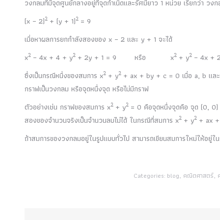
วงกลมที่มีจุดศูนย์กลางอยู่ที่จุดกำเนิดและรัศมียาว 1 หน่วย เรียกว่า วง
2
2
(x – 2)
+ (y + 1)
= 9
เมื่อหาผลการยกกำลังสองของ x – 2 และ y + 1 จะได้
2
2
2
2
x
– 4x + 4 + y
+ 2y + 1 = 9 หรือ x
+ y
– 4x + 2
2
2
ซึ่งเป็นกรณีหนึ่งของสมการ x
+ y
+ ax + by + c = 0 เมื่อ a, b และ
กราฟเป็นวงกลม หรือจุดหนึ่งจุด หรือไม่มีกราฟ
2
2
ตัวอย่างเช่น กราฟของสมการ x
+ y
= 0 คือจุดหนึ่งจุดคือ จุด (0, 0
2
2
สองของจำนวนจริงเป็นจำนวนลบไม่ได้ ในกรณีที่สมการ x
+ y
+ ax + 
ถ้าสมการของวงกลมอยู่ในรูปแบบทั่วไป สามารถเขียนสมการใหม่ให้อยู่ใน
Categories:
blog
,
คณิตศาสตร์
,
ค