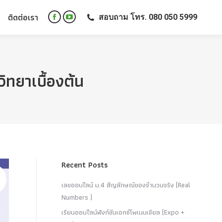
ติดต่อเรา
สอบถาม โทร. 080 050 5999
ติดต่อเรา
สอบถาม โทร. 080 050 5999
Facebook
YouTube
Facebook
YouTube
page
page
page
page
opens
opens
opens
opens
in
in
in
in
new
new
ิทยาเบื้องต้น
new
new
window
window
window
window
Recent Posts
เลขออนไลน์ ม.4 สัญลักษณ์ของจำนวนจริง (Real
Numbers )
เรียนออนไลน์ฟังก์ชันเอกซ์โพเนนเชียล (Expo +