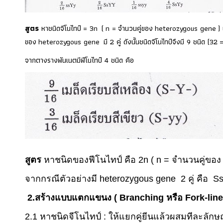
สูตร
หาชนิดจีโนไทป์
= 3n
(
n =
จำนวนคู่ของ
heterozygous gene
)
ของ
heterozygous gene
มี 2 คู่ ดังนั้นชนิดจีโนไทป์จึงมี 9 ชนิด (32
จากตางรางพันเนตมีฟีโนไทป์ 4 ชนิด คือ
สูตร
หาชนิดของฟีโนไทป์ คือ 2
n
(
n =
จำนวนคู่ขอ
จากกรณีตัวอย่างมี
heterozygous gene
2 คู่ คือ
S
2.
สร้างแบบแตกแขนง
(
Branching
หรือ
Fork-lin
2.1
หาชนิดจีโนไทป์
:
ให้
แยกคู่ยีนแล้วผสมทีละลัก