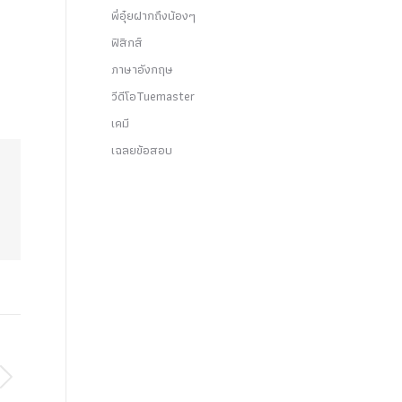
พี่อุ๋ยฝากถึงน้องๆ
ฟิสิกส์
ภาษาอังกฤษ
วีดีโอTuemaster
เคมี
เฉลยข้อสอบ