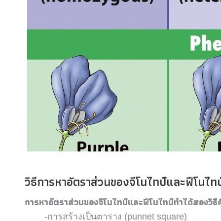
วิธีการหาอัตราส่วนของจีโนไทป์และฟีโนไทป
การหาอัตราส่วนของจีโนไทป์และฟีโนไทป์ทำได้สองวิธีค
-การสร้างเป็นตาราง (punnet square)