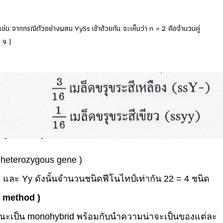
 เช่น จากกรณีตัวอย่างผสม
YySs
เข้าด้วยกัน จะเห็นว่า
n =
2 คือจำนวนคู่
=
9 )
ง
heterozygous gene
)
s
และ
Yy
ดังนั้นจำนวนชนิดฟีโนไทป์เท่ากัน 22
= 4
ชนิด
e method
)
ษณะเป็น
monohybrid
พร้อมกับนำความน่าจะเป็นของแต่ละ