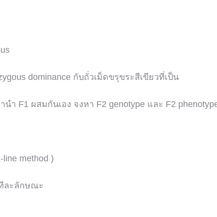
ous
zygous dominance กับถั่วเม็ดขรุขระสีเขียวที่เป็น
F1 ผสมกันเอง จงหา F2 genotype และ F2 phenotyp
line method )
มทีละลักษณะ