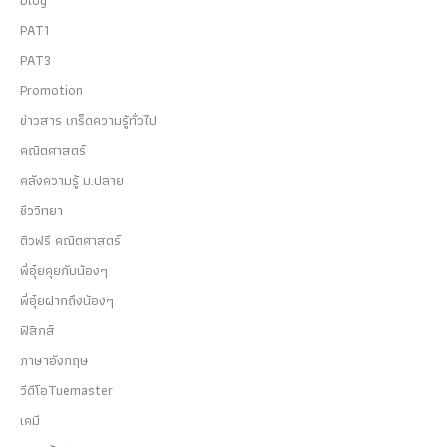
PAT1
PAT3
Promotion
ข่าวสาร เกร็ดความรู้ทั่วไป
คณิตศาสตร์
คลังความรู้ ม.ปลาย
ชีววิทยา
ติวฟรี คณิตศาสตร์
พี่อุ๋ยคุยกับน้องๆ
พี่อุ๋ยฝากถึงน้องๆ
ฟิสิกส์
ภาษาอังกฤษ
วีดีโอTuemaster
เคมี