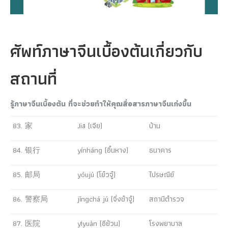
ศัพท์ภาษาจีนเบื้องต้นเกี่ยวกับ
สถานที่
รู้ภาษาจีนเบื้องต้น ที่จะช่วยทำให้คุณสื่อสารภาษาจีนเก่งขึ้น
83. 家
Jiā (เจีย)
บ้าน
84. 银行
yínháng (อิ๋นหาง)
ธนาคาร
85. 邮局
yóujú (โย๋วจู๋)
ไปรษณีย์
86. 警察局
jǐngchá jú (จิ่งช๋าจู๋)
สถานีตำรวจ
87. 医院
yīyuàn (อีย้วน)
โรงพยาบาล