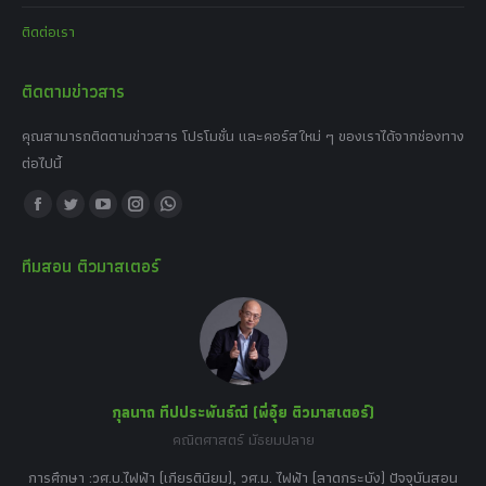
ติดต่อเรา
ติดตามข่าวสาร
คุณสามารถติดตามข่าวสาร โปรโมชั่น และคอร์สใหม่ ๆ ของเราได้จากช่องทาง
ต่อไปนี้
Find us on:
Facebook
Twitter
YouTube
Instagram
Whatsapp
page
page
page
page
page
ทีมสอน ติวมาสเตอร์
opens
opens
opens
opens
opens
in
in
in
in
in
new
new
new
new
new
window
window
window
window
window
กุลนาถ ทีปประพันธ์ณี (พี่อุ๋ย ติวมาสเตอร์)
คณิตศาสตร์ มัธยมปลาย
อร์
tor
การศึกษา :วศ.บ.ไฟฟ้า (เกียรตินิยม), วศ.ม. ไฟฟ้า (ลาดกระบัง) ปัจจุบันสอน
วิ