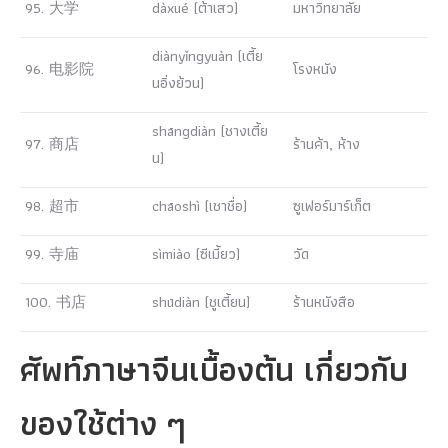
95. 大学
dàxué (ต้าเสว)
มหาวิทยาลัย
diànyǐngyuàn (เตี้ย
96. 电影院
โรงหนัง
นอิ่งย้วน)
shāngdiàn (ชางเตี้ย
97. 商店
ร้านค้า, ห้าง
น)
98. 超市
chāoshì (เชาชื่อ)
ซูเฟอร์มาร์เก็ต
99. 寺庙
sìmiào (ซีเมี้ยว)
วัด
100. 书店
shūdiàn (ชูเตี้ยน)
ร้านหนังสือ
ศัพท์ภาษาจีนเบื้องต้น เกี่ยวกับ
ของใช้ต่าง ๆ