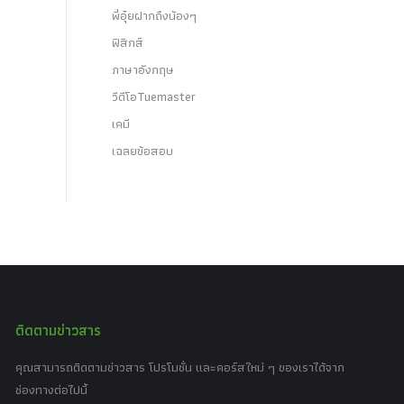
พี่อุ๋ยฝากถึงน้องๆ
ฟิสิกส์
ภาษาอังกฤษ
วีดีโอTuemaster
เคมี
เฉลยข้อสอบ
ติดตามข่าวสาร
คุณสามารถติดตามข่าวสาร โปรโมชั่น และคอร์สใหม่ ๆ ของเราได้จาก
ช่องทางต่อไปนี้