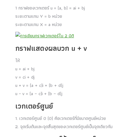
1 กราฟของเวกเตอร์
u
= (a, b) = a
i
+ b
j
ระยะตามแกน Y = b หน่วย
ระยะตามแกน X = a หน่วย
กราฟแสดงผลบวก
u
+
v
ให้
u
= a
i
+ b
j
v
= c
i
+ d
j
u
+
v
= (a + c)
i
+ (b + d)
j
u
–
v
= (a – c)
i
+ (b – d)
j
เวกเตอร์ศูนย์
1. เวกเตอร์ศูนย์ 0 (
0
) คือเวกเตอร์ที่มีขนาดศูนย์หน่วย
2. จุดเริ่มต้นและจุดสิ้นสุดของเวกเตอร์ศูนย์เป็นจุดเดียวกัน