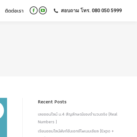
ติดต่อเรา
สอบถาม โทร. 080 050 5999
ติดต่อเรา
สอบถาม โทร. 080 050 5999
Facebook
YouTube
Facebook
YouTube
page
page
page
page
opens
opens
opens
opens
in
in
in
in
new
new
new
new
window
window
window
window
Recent Posts
เลขออนไลน์ ม.4 สัญลักษณ์ของจำนวนจริง (Real
Numbers )
เรียนออนไลน์ฟังก์ชันเอกซ์โพเนนเชียล (Expo +