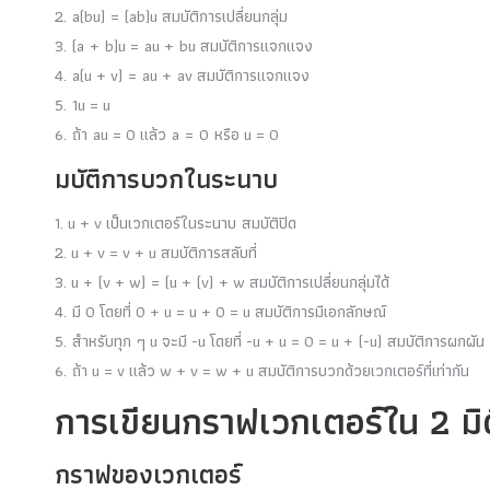
2. a(b
u
) = (ab)
u
สมบัติการเปลี่ยนกลุ่ม
3. (a + b)
u
= a
u
+ b
u
สมบัติการแจกแจง
4. a(
u
+
v
) = a
u
+ a
v
สมบัติการแจกแจง
5. 1
u
=
u
6. ถ้า a
u
=
0
แล้ว a = 0 หรือ
u
=
0
มบัติการบวกในระนาบ
1.
u
+
v
เป็นเวกเตอร์ในระนาบ สมบัติปิด
2.
u
+
v
=
v
+
u
สมบัติการสลับที่
3.
u
+ (
v
+
w
) = (
u
+ (
v
) +
w
สมบัติการเปลี่ยนกลุ่มได้
4. มี
0
โดยที่
0
+
u
=
u
+
0
=
u
สมบัติการมีเอกลักษณ์
5. สำหรับทุก ๆ
u
จะมี
-u
โดยที่
-u
+
u
=
0
=
u
+ (
-u
) สมบัติการผกผัน
6. ถ้า
u
=
v
แล้ว
w
+
v
=
w
+
u
สมบัติการบวกด้วยเวกเตอร์ที่เท่ากัน
การเขียนกราฟเวกเตอร์ใน 2 มิต
กราฟของเวกเตอร์