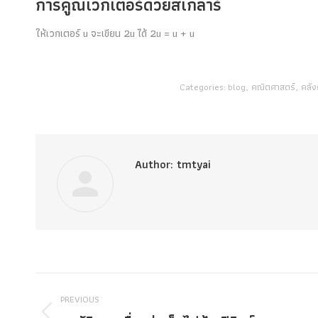
การคูณเวกเตอร์ด้วยสเกลาร์
ให้เวกเตอร์
u
จะเขียน 2
u
ได้ 2
u
=
u
+
u
Categories:
blog
,
คณิตศาสตร์
,
คลัง
Author:
tmtyai
Post
PREVIOUS