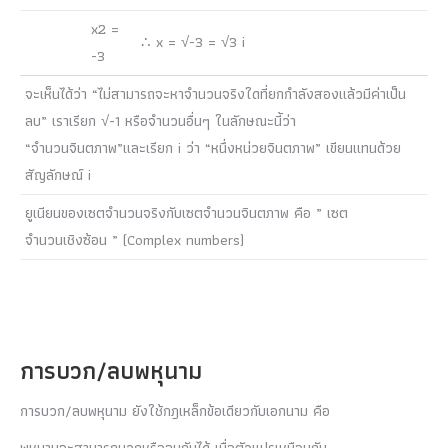
x2 =
∴ x = √-3 = √3 i
-3
จะเห็นได้ว่า “ไม่สามารถจะหาจำนวนจริงใดที่ยกกำลังสองแล้วมีค่าเป็น
ลบ” เราเรียก √-1 หรือจำนวนอื่นๆ ในลักษณะนี้ว่า
“จำนวนจินตภาพ”และเรียก i ว่า “หนึ่งหน่วยจินตภาพ” เขียนแทนด้วย
สัญลักษณ์ i
ยูเนียนของเซตจำนวนจริงกับเซตจำนวนจินตภาพ คือ ” เซต
จำนวนเชิงซ้อน ” (Complex numbers)
การบวก/ลบพหุนาม
การบวก/ลบพหุนาม ยังใช้กฎเหล็กข้อเดียวกับเอกนาม คือ
พหุนามจะสามารถบวกหรือลบกันได้ เมื่อตัวแปรเหมือนกัน