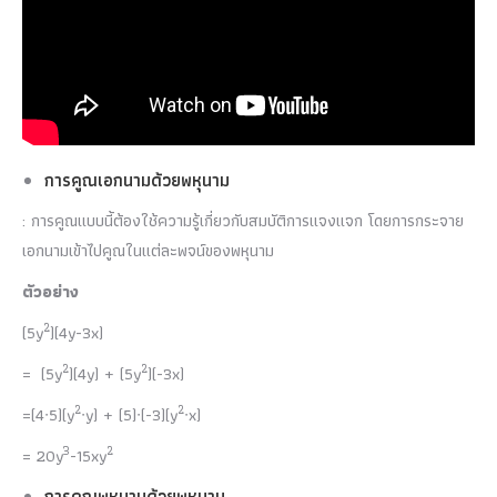
การคูณเอกนามด้วยพหุนาม
: การคูณแบบนี้ต้องใช้ความรู้เกี่ยวกับสมบัติการแจงแจก โดยการกระจาย
เอกนามเข้าไปคูณในแต่ละพจน์ของพหุนาม
ตัวอย่าง
2
(5y
)(4y-3x)
2
2
= (5y
)(4y) + (5y
)(-3x)
2
2
=(4∙5)(y
∙y) + (5)∙(-3)(y
∙x)
3
2
= 20y
-15xy
การคูณพหุนามด้วยพหุนาม