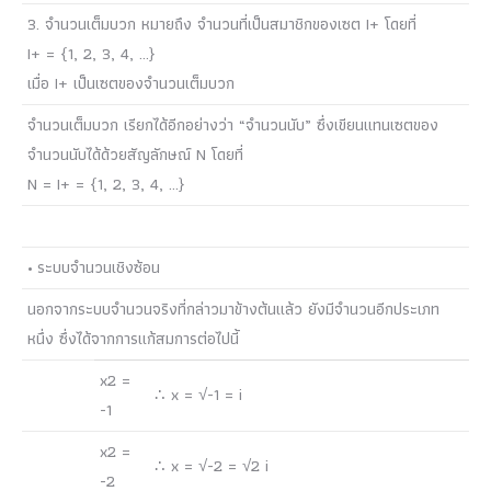
3. จำนวนเต็มบวก หมายถึง จำนวนที่เป็นสมาชิกของเซต I+ โดยที่
I+ = {1, 2, 3, 4, …}
เมื่อ I+ เป็นเซตของจำนวนเต็มบวก
จำนวนเต็มบวก เรียกได้อีกอย่างว่า “จำนวนนับ” ซึ่งเขียนแทนเซตของ
จำนวนนับได้ด้วยสัญลักษณ์ N โดยที่
N = I+ = {1, 2, 3, 4, …}
• ระบบจำนวนเชิงซ้อน
นอกจากระบบจำนวนจริงที่กล่าวมาข้างต้นแล้ว ยังมีจำนวนอีกประเภท
หนึ่ง ซึ่งได้จากการแก้สมการต่อไปนี้
x2 =
∴ x = √-1 = i
-1
x2 =
∴ x = √-2 = √2 i
-2