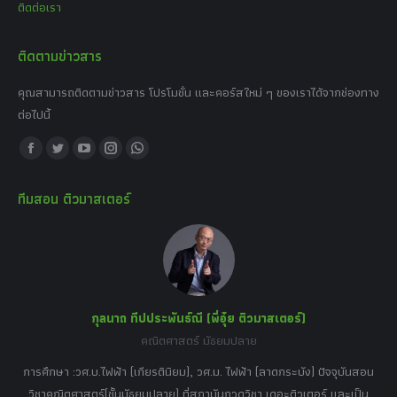
ติดต่อเรา
ติดตามข่าวสาร
คุณสามารถติดตามข่าวสาร โปรโมชั่น และคอร์สใหม่ ๆ ของเราได้จากช่องทาง
ต่อไปนี้
Find us on:
Facebook
Twitter
YouTube
Instagram
Whatsapp
page
page
page
page
page
ทีมสอน ติวมาสเตอร์
opens
opens
opens
opens
opens
in
in
in
in
in
new
new
new
new
new
window
window
window
window
window
กุลนาถ ทีปประพันธ์ณี (พี่อุ๋ย ติวมาสเตอร์)
คณิตศาสตร์ มัธยมปลาย
อร์
tor
การศึกษา :วศ.บ.ไฟฟ้า (เกียรตินิยม), วศ.ม. ไฟฟ้า (ลาดกระบัง) ปัจจุบันสอน
วิ
เศษ
วิชาคณิตศาสตร์(ชั้นมัธยมปลาย) ที่สถาบันกวดวิชา เดอะติวเตอร์ และเป็น
วิช