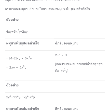
การบวกลบพหุนามยังช่วยให้สามารถหาพหุนามในรูปผลสำเร็จได้
ตัวอย่าง
2
4xy+5x
y-2xy
พหุนามในรูปผลสำเร็จ
ดีกรีของพหุนาม
2+1 = 3
2
= (4-2)xy + 5x
y
(เอกนามที่มีผลบวกเลขชี้กำลังสูงสุด
2
= 2xy + 5x
y
2
คือ 5x
y)
ตัวอย่าง
2
2
2
2
xy
+3x
y-5xy
-x
y
พหุนามในรูปผลสำเร็จ
ดีกรีของพหุนาม