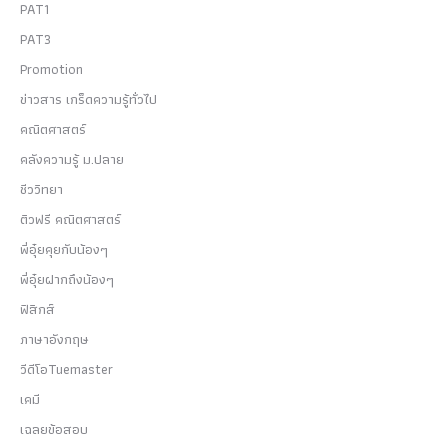
PAT1
PAT3
Promotion
ข่าวสาร เกร็ดความรู้ทั่วไป
คณิตศาสตร์
คลังความรู้ ม.ปลาย
ชีววิทยา
ติวฟรี คณิตศาสตร์
พี่อุ๋ยคุยกับน้องๆ
พี่อุ๋ยฝากถึงน้องๆ
ฟิสิกส์
ภาษาอังกฤษ
วีดีโอTuemaster
เคมี
เฉลยข้อสอบ