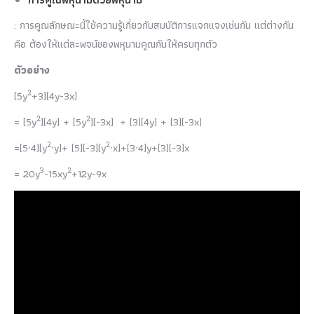
: การคูณลักษณะนี้ใช้ความรู้เกี่ยวกับสมบัติการแจกแจงเช่นกัน แต่ต่างกัน
คือ ต้องให้แต่ละพจน์ของพหุนามคูณกันให้ครบทุกตัว
ตัวอย่าง
2
(5y
+3)(4y-3x)
2
2
= (5y
)(4y) + (5y
)(-3x) + (3)(4y) + (3)(-3x)
2
2
=(5∙4)(y
∙y)+ (5)(-3)(y
∙x)+(3∙4)y+(3)(-3)x
3
2
= 20y
-15xy
+12y-9x