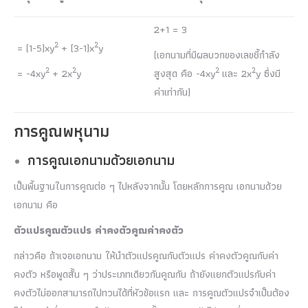
2+1 = 3
2
2
= (1-5)xy
+ (3-1)x
y
(เอกนามที่มีผลบวกของเลขชี้กำลัง
2
2
2
2
= -4xy
+ 2x
y
สูงสุด คือ -4xy
และ 2x
y ซึ่งมี
ค่าเท่ากัน)
การคูณพหุนาม
การคูณเอกนามด้วยเอกนาม
เป็นพื้นฐานในการคูณต่อ ๆ ไปหลังจากนั้น โดยหลักการคูณ เอกนามด้วย
เอกนาม คือ
ตัวแปรคูณตัวแปร ค่าคงตัวคูณค่าคงตัว
กล่าวคือ ถ้าเจอเอกนาม ให้นำตัวแปรคูณกับตัวแปร ค่าคงตัวคูณกับค่า
คงตัว หรือพูดสั้น ๆ ว่าประเภทเดียวกันคูณกัน ถ้ายังแยกตัวแปรกับค่า
คงตัวไม่ออกสามารถไปทวนได้ที่หัวข้อแรก และ การคูณตัวแปรจำเป็นต้อง