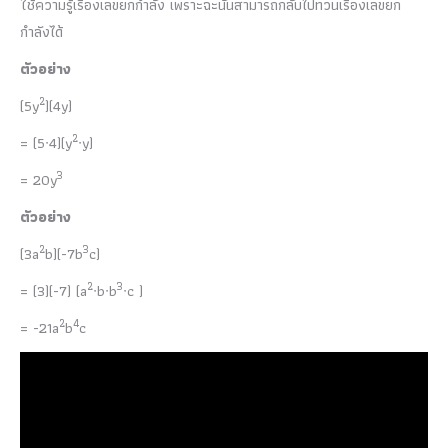
ใช้ความรู้เรื่องเลขยกกำลัง เพราะฉะนั้นสามารถกลับไปทวนเรื่องเลขยก
กำลังได้
ตัวอย่าง
2
(5y
)(4y)
2
= (5∙4)(y
∙y)
3
= 20y
ตัวอย่าง
2
3
(3a
b)(-7b
c)
2
3
= (3)(-7) (a
∙b∙b
∙c )
2
4
= -21a
b
c