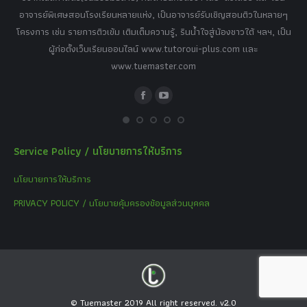
,
อาจารย์พิเศษสอนโรงเรียนหลายแห่ง, เป็นอาจารย์รับเชิญสอนติวในหลายๆ
พิเ
ธานี
โครงการ เช่น รายการติวเข้ม เติมเต็มความรู้, รินน้ำใจสู่น้องชาวใต้ ฯลฯ, เป็น
ควา
ิบาย
ผู้ก่อตั้งเว็บเรียนออนไลน์ www.tutoroui-plus.com และ
ม.
แนน
www.tuemaster.com
ที่
Facebook
YouTube
Service Policy / นโยบายการให้บริการ
นโยบายการให้บริการ
PRIVACY POLICY / นโยบายคุ้มครองข้อมูลส่วนบุคคล
© Tuemaster 2019 All right reserved. v2.0