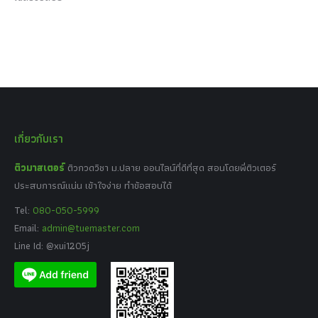
เกี่ยวกับเรา
ติวมาสเตอร์
ติวกวดวิชา ม.ปลาย ออนไลน์ที่ดีที่สุด สอนโดยพี่ติวเตอร์
ประสบการณ์แน่น เข้าใจง่าย ทำข้อสอบได้
Tel:
080-050-5999
Email:
admin@tuemaster.com
Line Id: @xui1205j