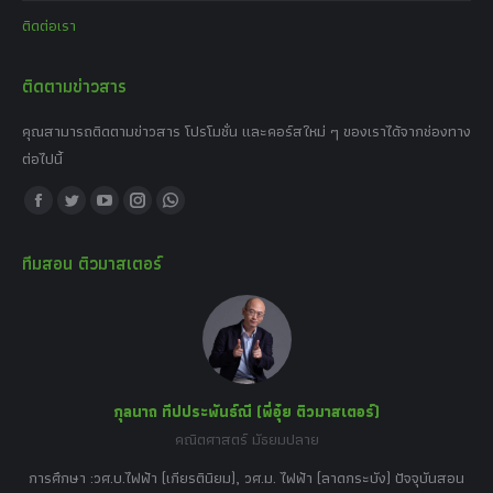
ติดต่อเรา
ติดตามข่าวสาร
คุณสามารถติดตามข่าวสาร โปรโมชั่น และคอร์สใหม่ ๆ ของเราได้จากช่องทาง
ต่อไปนี้
Find us on:
Facebook
Twitter
YouTube
Instagram
Whatsapp
page
page
page
page
page
ทีมสอน ติวมาสเตอร์
opens
opens
opens
opens
opens
in
in
in
in
in
new
new
new
new
new
window
window
window
window
window
กุลนาถ ทีปประพันธ์ณี (พี่อุ๋ย ติวมาสเตอร์)
คณิตศาสตร์ มัธยมปลาย
อร์
tor
การศึกษา :วศ.บ.ไฟฟ้า (เกียรตินิยม), วศ.ม. ไฟฟ้า (ลาดกระบัง) ปัจจุบันสอน
วิ