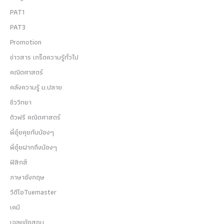
PAT1
PAT3
Promotion
ข่าวสาร เกร็ดความรู้ทั่วไป
คณิตศาสตร์
คลังความรู้ ม.ปลาย
ชีววิทยา
ติวฟรี คณิตศาสตร์
พี่อุ๋ยคุยกับน้องๆ
พี่อุ๋ยฝากถึงน้องๆ
ฟิสิกส์
ภาษาอังกฤษ
วีดีโอTuemaster
เคมี
เฉลยข้อสอบ