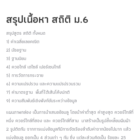
สรุปเนื้อหา สถิติ ม.6
สรุปสูตร สถิติ ทั้งหมด
1) ค่าเฉลี่ยเลขคณิต
2) มัธยฐาน
3) ฐานนิยม
4) ควอไทล์ เดไซล์ เปอร์เซนไทล์
5) การวัดการกระจาย
6) ความแปรปรวน และความแปรปรวนรวม
7) ค่ามาตรฐาน พื้นที่ใต้เส้นโค้งปกติ
9) ความสัมพันธ์เชิงฟังก์ชันระหว่างข้อมูล
แผนภาพกล่อง เป็นการนำเสนอข้อมลู โดยนำค่าต่ำสุด ค่าสูงสุด ควอร์ไทล์ที่
หนึ่ง ควอร์ไทล์ที่สอง และ ควอร์ไทล์ที่สาม มาสร้างเป็นรูปส่ีเหล่ียมผืนผ้า
2 รูปติดกัน จากการแบ่งข้อมูลทีมีการจัดเรียงลำดับค่าจากน้อยไปมาก แล้ว
แบ่งข้อมลู ออกเป็น 4 ส่วนเท่า ๆ กัน ซึ่ง แต่ละส่วนคิดเป็น ร้อยละ 25