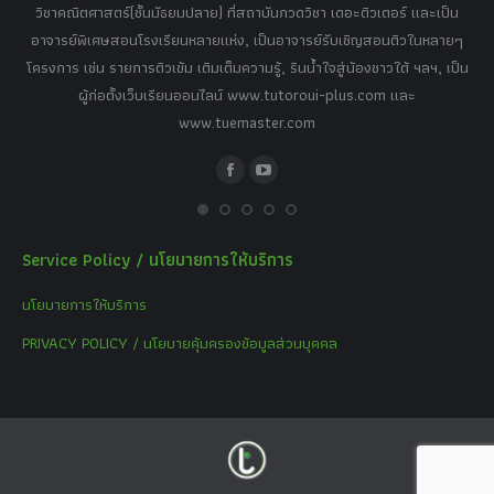
เศษ
วิชาคณิตศาสตร์(ชั้นมัธยมปลาย) ที่สถาบันกวดวิชา เดอะติวเตอร์ และเป็น
วิช
,
อาจารย์พิเศษสอนโรงเรียนหลายแห่ง, เป็นอาจารย์รับเชิญสอนติวในหลายๆ
พิเ
ธานี
โครงการ เช่น รายการติวเข้ม เติมเต็มความรู้, รินน้ำใจสู่น้องชาวใต้ ฯลฯ, เป็น
ควา
ิบาย
ผู้ก่อตั้งเว็บเรียนออนไลน์ www.tutoroui-plus.com และ
ม.
แนน
www.tuemaster.com
ที่
Facebook
YouTube
Service Policy / นโยบายการให้บริการ
นโยบายการให้บริการ
PRIVACY POLICY / นโยบายคุ้มครองข้อมูลส่วนบุคคล