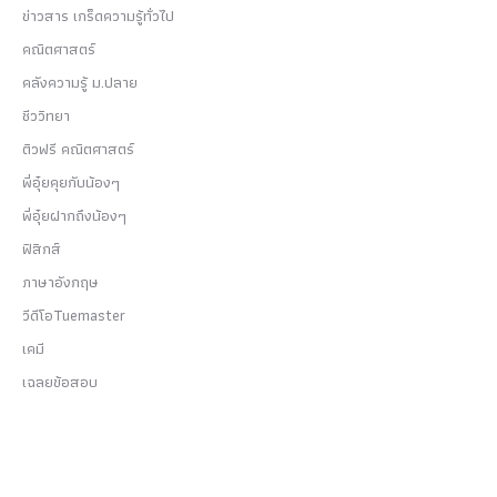
ข่าวสาร เกร็ดความรู้ทั่วไป
คณิตศาสตร์
คลังความรู้ ม.ปลาย
ชีววิทยา
ติวฟรี คณิตศาสตร์
พี่อุ๋ยคุยกับน้องๆ
พี่อุ๋ยฝากถึงน้องๆ
ฟิสิกส์
ภาษาอังกฤษ
วีดีโอTuemaster
เคมี
เฉลยข้อสอบ