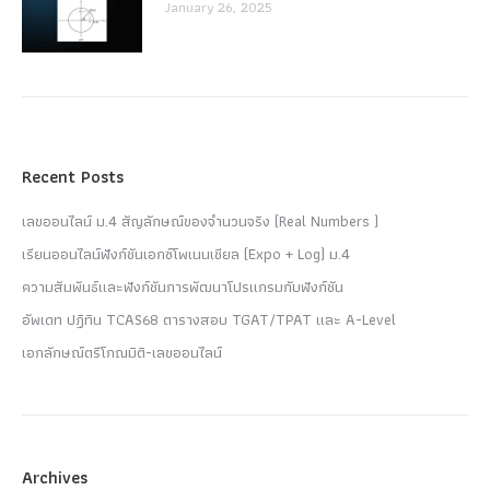
January 26, 2025
Recent Posts
เลขออนไลน์ ม.4 สัญลักษณ์ของจำนวนจริง (Real Numbers )
เรียนออนไลน์ฟังก์ชันเอกซ์โพเนนเชียล (Expo + Log) ม.4
ความสัมพันธ์และฟังก์ชันการพัฒนาโปรแกรมกับฟังก์ชัน
อัพเดท ปฏิทิน TCAS68 ตารางสอบ TGAT/TPAT และ A-Level
เอกลักษณ์ตรีโกณมิติ-เลขออนไลน์
Archives