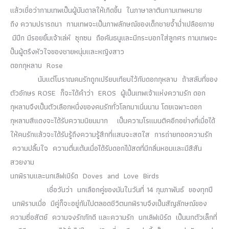
แล้วเชื่อว่ากามเทพเป็นผู้บันดาลให้เกิดขึ้น ในภาษาลาตินกามเทพหมาย
ถึง ความปรารถนา กามเทพจะเป็นภาพลักษณ์ของเด็กชายจ้ำม่ำเปลือยกาย
มีปีก มีรอยยิ้มเจ้าเล่ห์ ซุกซน ถือคันธนูและมีกระบอกใส่ลูกศร กามเทพจะ
ป็นผู้ตรึงหัวใจของชายหนุ่มและหญิงสาว
ดอกกุหลาบ Rose
นับแต่โบราณคนรักถูกเปรียบเทียบไว้กับดอกกุหลาบ ถ้าสลับที่ของ
ตัวอักษร ROSE ก็จะได้คำว่า EROS ผู้เป็นเทพเจ้าแห่งความรัก ดอก
กุหลาบจึงเป็นตัวเลือกหนึ่งของคนรักทั่วโลกมาเนิ่นนาน โดยเฉพาะดอก
กุหลาบสีแดงจะได้รับความนิยมมาก เป็นความโรแมนติคอีกอย่างที่เมื่อได้
ให้คนรักแล้วจะได้รับรู้ถึงความรู้สึกที่แสนจะสดใส การถ่ายทอดความรัก
ความปลื้มใจ ความตื่นเต้นเมื่อได้รับดอกไม้สดที่มีกลิ่นหอมและมีสีสัน
สวยงาม
นกพิราบและนกเลิฟเบิร์ด Doves and Love Birds
เชื่อวันว่า นกเลือกคู่ของมันในวันที่ 14 กุมภาพันธ์ ของทุกปี
นกพิราบเมื่อ มีคู่ก็จะอยู่กันไปตลอดชีวิตนกพิราบจึงเป็นสัญลักษณ์ของ
ความซื่อสัตย์ ความจงรักภักดี และความรัก นกเลิฟเบิร์ด เป็นนกตัวเล็กที่