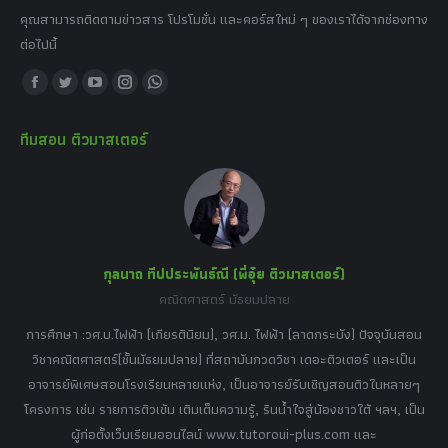
คุณสามารถติดตามข่าวสาร โปรโมชั่น และคอร์สใหม่ ๆ ของเราได้จากช่องทาง
ต่อไปนี้
Find us on:
Facebook
Twitter
YouTube
Instagram
Whatsapp
page
page
page
page
page
ทีมสอน ติวมาสเตอร์
opens
opens
opens
opens
opens
in
in
in
in
in
new
new
new
new
new
window
window
window
window
window
กุลนาถ ทีปประพันธ์ณี (พี่อุ๋ย ติวมาสเตอร์)
คณิตศาสตร์ มัธยมปลาย
อร์
tor
การศึกษา :วศ.บ.ไฟฟ้า (เกียรตินิยม), วศ.ม. ไฟฟ้า (ลาดกระบัง) ปัจจุบันสอน
วิ
เศษ
วิชาคณิตศาสตร์(ชั้นมัธยมปลาย) ที่สถาบันกวดวิชา เดอะติวเตอร์ และเป็น
วิช
,
อาจารย์พิเศษสอนโรงเรียนหลายแห่ง, เป็นอาจารย์รับเชิญสอนติวในหลายๆ
พิเ
ธานี
โครงการ เช่น รายการติวเข้ม เติมเต็มความรู้, รินน้ำใจสู่น้องชาวใต้ ฯลฯ, เป็น
ควา
ิบาย
ผู้ก่อตั้งเว็บเรียนออนไลน์ www.tutoroui-plus.com และ
ม.