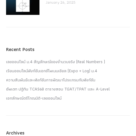
January 26, 2025
Recent Posts
เลขออนไลน์ ม.4 สัญลักษณ์ของจำนวนจริง (Real Numbers )
เรียนออนไลน์ฟังก์ชันเอกซ์โพเนนเชียล (Expo + Log) ม.4
ความสัมพันธ์และฟังก์ชันการพัฒนาโปรแกรมกับฟังก์ชัน
อัพเดท ปฏิทิน TCAS68 ตารางสอบ TGAT/TPAT และ A-Level
เอกลักษณ์ตรีโกณมิติ-เลขออนไลน์
Archives