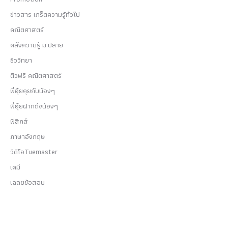
ข่าวสาร เกร็ดความรู้ทั่วไป
คณิตศาสตร์
คลังความรู้ ม.ปลาย
ชีววิทยา
ติวฟรี คณิตศาสตร์
พี่อุ๋ยคุยกับน้องๆ
พี่อุ๋ยฝากถึงน้องๆ
ฟิสิกส์
ภาษาอังกฤษ
วีดีโอTuemaster
เคมี
เฉลยข้อสอบ