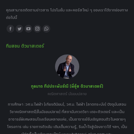
คุณสามารถติดตามข่าวสาร โปรโมชั่น และคอร์สใหม่ ๆ ของเราได้จากช่องทาง
ต่อไปนี้
Find us on:
Facebook
Twitter
YouTube
Instagram
Whatsapp
page
page
page
page
page
ทีมสอน ติวมาสเตอร์
opens
opens
opens
opens
opens
in
in
in
in
in
new
new
new
new
new
window
window
window
window
window
กุลนาถ ทีปประพันธ์ณี (พี่อุ๋ย ติวมาสเตอร์)
คณิตศาสตร์ มัธยมปลาย
อร์
tor
การศึกษา :วศ.บ.ไฟฟ้า (เกียรตินิยม), วศ.ม. ไฟฟ้า (ลาดกระบัง) ปัจจุบันสอน
วิ
เศษ
วิชาคณิตศาสตร์(ชั้นมัธยมปลาย) ที่สถาบันกวดวิชา เดอะติวเตอร์ และเป็น
วิช
,
อาจารย์พิเศษสอนโรงเรียนหลายแห่ง, เป็นอาจารย์รับเชิญสอนติวในหลายๆ
พิเ
ธานี
โครงการ เช่น รายการติวเข้ม เติมเต็มความรู้, รินน้ำใจสู่น้องชาวใต้ ฯลฯ, เป็น
ควา
ิบาย