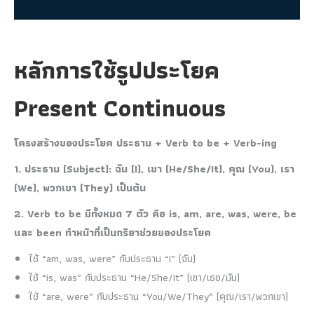
หลักการใช้รูปประโยค
Present Continuous
โครงสร้างของประโยค ประธาน + Verb to be + Verb-ing
1. ประธาน (Subject): ฉัน (I), เขา (He/She/It), คุณ (You), เรา
(We), พวกเขา (They) เป็นต้น
2. Verb to be มีทั้งหมด 7 ตัว คือ is, am, are, was, were, be
และ been ทำหน้าที่เป็นกริยาช่วยของประโยค
ใช้ “am, was, were” กับประธาน “I” (ฉัน)
ใช้ “is, was” กับประธาน “He/She/It” (เขา/เธอ/มัน)
ใช้ “are, were” กับประธาน “You/We/They” (คุณ/เรา/พวกเขา)