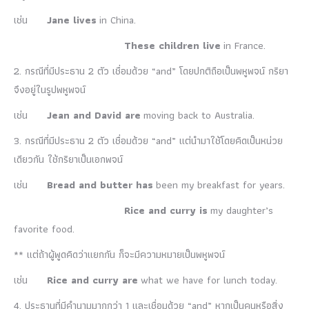
เช่น
Jane
lives
in China.
These children
live
in France.
2. กรณีที่มีประธาน 2 ตัว เชื่อมด้วย “and” โดยปกติถือเป็นพหูพจน์ กริยา
จึงอยู่ในรูปพหูพจน์
เช่น
Jean
and
David
are
moving back to Australia.
3. กรณีที่มีประธาน 2 ตัว เชื่อมด้วย “and” แต่นำมาใช้โดยคิดเป็นหน่วย
เดียวกัน ใช้กริยาเป็นเอกพจน์
เช่น
Bread
and
butter
has
been my breakfast for years.
Rice
and
curry
is
my daughter’s
favorite food.
** แต่ถ้าผู้พูดคิดว่าแยกกัน ก็จะมีความหมายเป็นพหูพจน์
เช่น
Rice
and
curry
are
what we have for lunch today.
4. ประธานที่มีคำนามมากกว่า 1 และเชื่อมด้วย “and” หากเป็นคนหรือสิ่ง