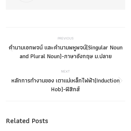
Post
PREVIOUS
navigation
คำนามเอกพจน์ และคำนามพหูพจน์(Singular Noun
Previous
and Plural Noun)-ภาษาอังกฤษ ม.ปลาย
post:
NEXT
หลักการทำงานของ เตาแม่เหล็กไฟฟ้า(Induction
Next
Hob)-ฟิสิกส์
post:
Related Posts