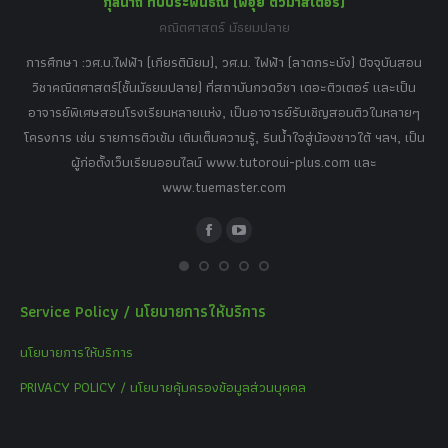
กุลนาถ ทีปประพันธ์ณี (พี่อุ๋ย ติวมาสเตอร์)
คณิตศาสตร์ มัธยมปลาย
อร์
tor
การศึกษา :วศ.บ.ไฟฟ้า (เกียรตินิยม), วศ.ม. ไฟฟ้า (ลาดกระบัง) ปัจจุบันสอน
วิ
เศษ
วิชาคณิตศาสตร์(ชั้นมัธยมปลาย) ที่สถาบันกวดวิชา เดอะติวเตอร์ และเป็น
วิช
,
อาจารย์พิเศษสอนโรงเรียนหลายแห่ง, เป็นอาจารย์รับเชิญสอนติวในหลายๆ
พิเ
ธานี
โครงการ เช่น รายการติวเข้ม เติมเต็มความรู้, รินน้ำใจสู่น้องชาวใต้ ฯลฯ, เป็น
ควา
ิบาย
ผู้ก่อตั้งเว็บเรียนออนไลน์ www.tutoroui-plus.com และ
ม.
แนน
www.tuemaster.com
ที่
Facebook
YouTube
Service Policy / นโยบายการให้บริการ
นโยบายการให้บริการ
PRIVACY POLICY / นโยบายคุ้มครองข้อมูลส่วนบุคคล