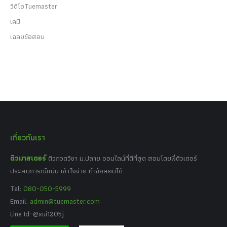
วีดีโอTuemaster
เคมี
เฉลยข้อสอบ
เกี่ยวกับเรา
ติวมาสเตอร์
ติวกวดวิชา ม.ปลาย ออนไลน์ที่ดีที่สุด สอนโดยพี่ติวเตอร์
ประสบการณ์แน่น เข้าใจง่าย ทำข้อสอบได้
Tel:
080-050-5999
Email:
admin@tuemaster.com
Line Id: @xui1205j