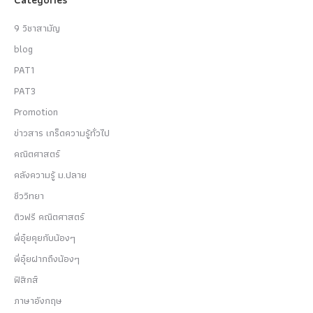
9 วิชาสามัญ
blog
PAT1
PAT3
Promotion
ข่าวสาร เกร็ดความรู้ทั่วไป
คณิตศาสตร์
คลังความรู้ ม.ปลาย
ชีววิทยา
ติวฟรี คณิตศาสตร์
พี่อุ๋ยคุยกับน้องๆ
พี่อุ๋ยฝากถึงน้องๆ
ฟิสิกส์
ภาษาอังกฤษ