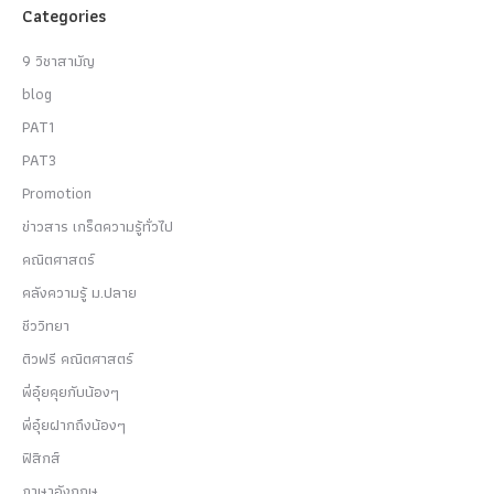
Categories
9 วิชาสามัญ
blog
PAT1
PAT3
Promotion
ข่าวสาร เกร็ดความรู้ทั่วไป
คณิตศาสตร์
คลังความรู้ ม.ปลาย
ชีววิทยา
ติวฟรี คณิตศาสตร์
พี่อุ๋ยคุยกับน้องๆ
พี่อุ๋ยฝากถึงน้องๆ
ฟิสิกส์
ภาษาอังกฤษ