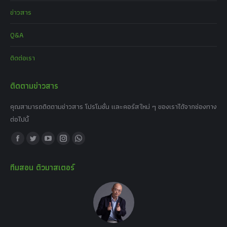
ข่าวสาร
Q&A
ติดต่อเรา
ติดตามข่าวสาร
คุณสามารถติดตามข่าวสาร โปรโมชั่น และคอร์สใหม่ ๆ ของเราได้จากช่องทาง
ต่อไปนี้
Find us on:
Facebook
Twitter
YouTube
Instagram
Whatsapp
page
page
page
page
page
ทีมสอน ติวมาสเตอร์
opens
opens
opens
opens
opens
in
in
in
in
in
new
new
new
new
new
window
window
window
window
window