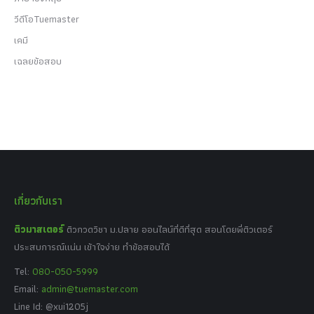
วีดีโอTuemaster
เคมี
เฉลยข้อสอบ
เกี่ยวกับเรา
ติวมาสเตอร์
ติวกวดวิชา ม.ปลาย ออนไลน์ที่ดีที่สุด สอนโดยพี่ติวเตอร์
ประสบการณ์แน่น เข้าใจง่าย ทำข้อสอบได้
Tel:
080-050-5999
Email:
admin@tuemaster.com
Line Id: @xui1205j