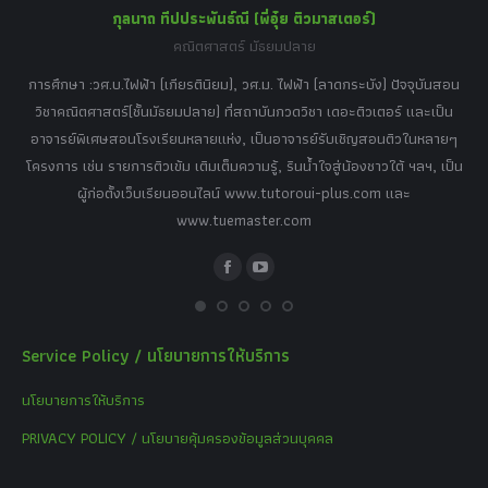
กุลนาถ ทีปประพันธ์ณี (พี่อุ๋ย ติวมาสเตอร์)
คณิตศาสตร์ มัธยมปลาย
อร์
tor
การศึกษา :วศ.บ.ไฟฟ้า (เกียรตินิยม), วศ.ม. ไฟฟ้า (ลาดกระบัง) ปัจจุบันสอน
วิ
เศษ
วิชาคณิตศาสตร์(ชั้นมัธยมปลาย) ที่สถาบันกวดวิชา เดอะติวเตอร์ และเป็น
วิช
,
อาจารย์พิเศษสอนโรงเรียนหลายแห่ง, เป็นอาจารย์รับเชิญสอนติวในหลายๆ
พิเ
ธานี
โครงการ เช่น รายการติวเข้ม เติมเต็มความรู้, รินน้ำใจสู่น้องชาวใต้ ฯลฯ, เป็น
ควา
ิบาย
ผู้ก่อตั้งเว็บเรียนออนไลน์ www.tutoroui-plus.com และ
ม.
แนน
www.tuemaster.com
ที่
Facebook
YouTube
Service Policy / นโยบายการให้บริการ
นโยบายการให้บริการ
PRIVACY POLICY / นโยบายคุ้มครองข้อมูลส่วนบุคคล