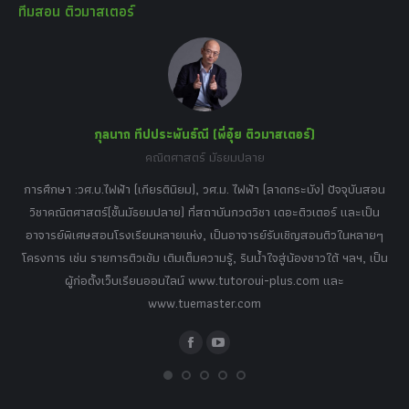
ทีมสอน ติวมาสเตอร์
opens
opens
opens
opens
opens
in
in
in
in
in
new
new
new
new
new
window
window
window
window
window
กุลนาถ ทีปประพันธ์ณี (พี่อุ๋ย ติวมาสเตอร์)
คณิตศาสตร์ มัธยมปลาย
อร์
tor
การศึกษา :วศ.บ.ไฟฟ้า (เกียรตินิยม), วศ.ม. ไฟฟ้า (ลาดกระบัง) ปัจจุบันสอน
วิ
เศษ
วิชาคณิตศาสตร์(ชั้นมัธยมปลาย) ที่สถาบันกวดวิชา เดอะติวเตอร์ และเป็น
วิช
,
อาจารย์พิเศษสอนโรงเรียนหลายแห่ง, เป็นอาจารย์รับเชิญสอนติวในหลายๆ
พิเ
ธานี
โครงการ เช่น รายการติวเข้ม เติมเต็มความรู้, รินน้ำใจสู่น้องชาวใต้ ฯลฯ, เป็น
ควา
ิบาย
ผู้ก่อตั้งเว็บเรียนออนไลน์ www.tutoroui-plus.com และ
ม.
แนน
www.tuemaster.com
ที่
Facebook
YouTube