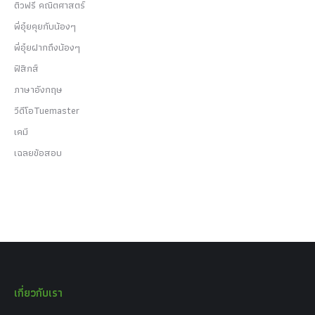
ติวฟรี คณิตศาสตร์
พี่อุ๋ยคุยกับน้องๆ
พี่อุ๋ยฝากถึงน้องๆ
ฟิสิกส์
ภาษาอังกฤษ
วีดีโอTuemaster
เคมี
เฉลยข้อสอบ
เกี่ยวกับเรา