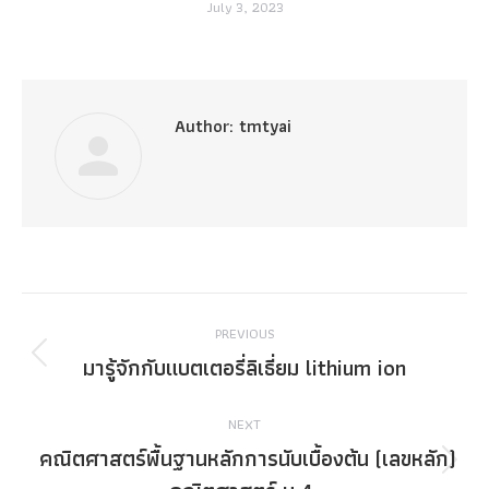
July 3, 2023
Author:
tmtyai
Post
PREVIOUS
navigation
มารู้จักกับแบตเตอรี่ลิเธี่ยม lithium ion
Previous
post:
NEXT
คณิตศาสตร์พื้นฐานหลักการนับเบื้องต้น (เลขหลัก)
Next