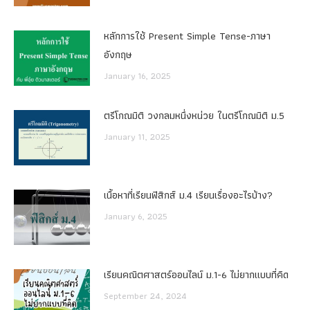
หลักการใช้ Present Simple Tense-ภาษา
อังกฤษ
January 16, 2025
ตรีโกณมิติ วงกลมหนึ่งหน่วย ในตรีโกณมิติ ม.5
January 11, 2025
เนื้อหาที่เรียนฟิสิกส์ ม.4 เรียนเรื่องอะไรบ้าง?
January 6, 2025
เรียนคณิตศาสตร์ออนไลน์ ม.1-6 ไม่ยากแบบที่คิด
September 24, 2024