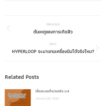
Post
PREVIOUS
navigation
ต้นเหตุของการเกิดสิว
Previous
post:
NEXT
HYPERLOOP จะมาแทนเครื่องบินได้จริงไหม?
Next
post:
Related Posts
เรื่องระบบจํานวนจริง ม.4
January 22, 2025