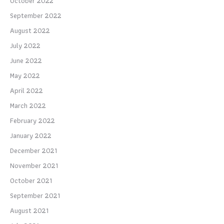
October 2022
September 2022
August 2022
July 2022
June 2022
May 2022
April 2022
March 2022
February 2022
January 2022
December 2021
November 2021
October 2021
September 2021
August 2021