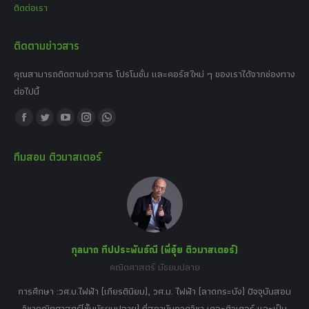
ติดต่อเรา
ติดตามข่าวสาร
คุณสามารถติดตามข่าวสาร โปรโมชั่น และคอร์สใหม่ ๆ ของเราได้จากช่องทาง
ต่อไปนี้
Find us on:
Facebook
Twitter
YouTube
Instagram
Whatsapp
page
page
page
page
page
ทีมสอน ติวมาสเตอร์
opens
opens
opens
opens
opens
in
in
in
in
in
new
new
new
new
new
window
window
window
window
window
กุลนาถ ทีปประพันธ์ณี (พี่อุ๋ย ติวมาสเตอร์)
คณิตศาสตร์ มัธยมปลาย
อร์
tor
การศึกษา :วศ.บ.ไฟฟ้า (เกียรตินิยม), วศ.ม. ไฟฟ้า (ลาดกระบัง) ปัจจุบันสอน
วิ
เศษ
วิชาคณิตศาสตร์(ชั้นมัธยมปลาย) ที่สถาบันกวดวิชา เดอะติวเตอร์ และเป็น
วิช