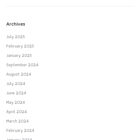
Archives
July 2025
February 2025
January 2025
September 2024
August 2024
July 2024
June 2024
May 2024
April 2024
March 2024
February 2024
January 2024