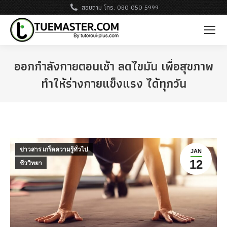
สอบถาม โทร. 080 050 5999
ออกกำลังกายตอนเช้า ลดไขมัน เพื่อสุขภาพ
ทำให้ร่างกายแข็งแรง ได้ทุกวัน
ข่าวสาร เกร็ดความรู้ทั่วไป
JAN
12
ชีววิทยา