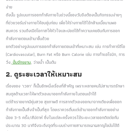
ง่าย
ดังนั้น รูปแบบการออกกำลังกายในช่วงนี้ของวันจึงต้องเป็นกิจกรรมง่ายๆ
ที่ช่วยวอร์มร่างกายให้อบอุ่นก่อน เพื่อให้ร่างกายได้ใช้กล้ามเนื้อนานพอ
สมควร รวมถึงเปิดโอกาสให้หัวใจและปอดได้ทำความเคยชินกับการออก
กำลังกายตอนเช้ามาขึ้นด้วย
ยกตัวอย่างรูปแบบการออกกำลังกายตอนเช้าที่เหมาะสม เช่น การทำคาร์ดิโอ
(Cardiovascular), Burn Fat หรือ Burn Calorie เช่น การทำแอโรบิก, การ
วิ่ง,
ปั่นจักรยาน
, ว่ายน้ำ เป็นต้น
2. ดูระยะเวลาให้เหมาะสม
เรื่องของ ‘เวลา’ ก็เป็นอีกหนึ่งเรื่องที่สำคัญ เพราะหลายคนไม่สามารถรักษา
สมดุลด้านเวลาให้พาตัวเองมาออกกำลังกายในตอนเช้าได้
แต่ถ้าเราอยากมีหุ่นสวย สุขภาพดี การลากตัวเองออกมาจากเตียงเพื่อออก
กำลังกายเป็นสิ่งจำเป็นที่สุด โดยเราควรตื่นแต่เช้ามาออกกำลังกายอย่าง
น้อย 3-5 ครั้ง/สัปดาห์ ซึ่งในแต่ละครั้งควรใช้ระยะเวลาออกติดต่อกัน
ประมาณ 30 นาทีจึงจะถึงจุดที่ระบบร่างกายสามารถเผาผลาญไขมันได้ดี