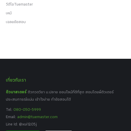
วีดีโอTuemaster
เคมี
เฉลยข้อสอบ
เกี่ยวกับเรา
ติวมาสเตอร์
ติวกวดวิชา ม.ปลาย ออนไลน์ที่ดีที่สุด สอนโดยพี่ติวเตอร์
ประสบการณ์แน่น เข้าใจง่าย ทำข้อสอบได้
Tel:
080-050-5999
Email:
admin@tuemaster.com
Line Id: @xui1205j