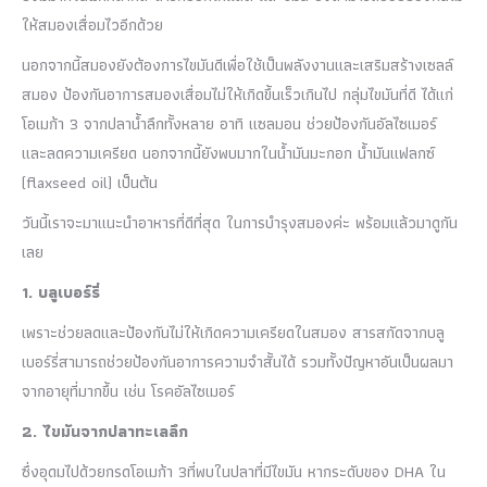
ให้สมองเสื่อมไวอีกด้วย
นอกจากนี้สมองยังต้องการไขมันดีเพื่อใช้เป็นพลังงานและเสริมสร้างเซลล์
สมอง ป้องกันอาการสมองเสื่อมไม่ให้เกิดขึ้นเร็วเกินไป กลุ่มไขมันที่ดี ได้แก่
โอเมก้า 3 จากปลาน้ำลึกทั้งหลาย อาทิ แซลมอน ช่วยป้องกันอัลไซเมอร์
และลดความเครียด นอกจากนี้ยังพบมากในน้ำมันมะกอก น้ำมันแฟลกซ์
(flaxseed oil) เป็นต้น
วันนี้เราจะมาแนะนำอาหารที่ดีที่สุด ในการบำรุงสมองค่ะ พร้อมแล้วมาดูกัน
เลย
1. บลูเบอร์รี่
เพราะช่วยลดและป้องกันไม่ให้เกิดความเครียดในสมอง สารสกัดจากบลู
เบอร์รี่สามารถช่วยป้องกันอาการความจำสั้นได้ รวมทั้งปัญหาอันเป็นผลมา
จากอายุที่มากขึ้น เช่น โรคอัลไซเมอร์
2. ไขมันจากปลาทะเลลึก
ซึ่งอุดมไปด้วยกรดโอเมก้า 3ที่พบในปลาที่มีไขมัน หากระดับของ DHA ใน