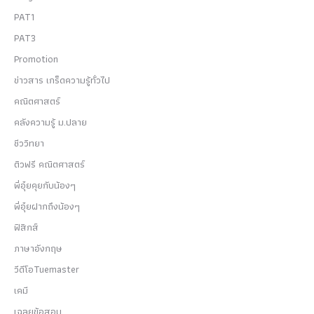
PAT1
PAT3
Promotion
ข่าวสาร เกร็ดความรู้ทั่วไป
คณิตศาสตร์
คลังความรู้ ม.ปลาย
ชีววิทยา
ติวฟรี คณิตศาสตร์
พี่อุ๋ยคุยกับน้องๆ
พี่อุ๋ยฝากถึงน้องๆ
ฟิสิกส์
ภาษาอังกฤษ
วีดีโอTuemaster
เคมี
เฉลยข้อสอบ