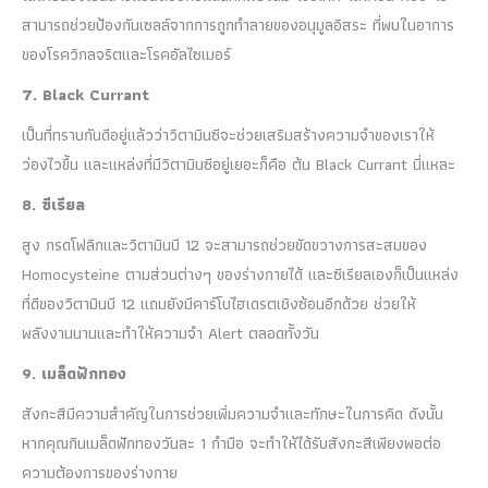
สามารถช่วยป้องกันเซลล์จากการถูกทำลายของอนุมูลอิสระ ที่พบในอาการ
ของโรควิกลจริตและโรคอัลไซเมอร์
7. Black Currant
เป็นที่ทราบกันดีอยู่แล้วว่าวิตามินซีจะช่วยเสริมสร้างความจำของเราให้
ว่องไวขึ้น และแหล่งที่มีวิตามินซีอยู่เยอะก็คือ ต้น Black Currant นี่แหละ
8. ซีเรียล
สูง กรดโฟลิกและวิตามินบี 12 จะสามารถช่วยขัดขวางการสะสมของ
Homocysteine ตามส่วนต่างๆ ของร่างกายได้ และซีเรียลเองก็เป็นแหล่ง
ที่ดีของวิตามินบี 12 แถมยังมีคาร์โบไฮเดรตเชิงซ้อนอีกด้วย ช่วยให้
พลังงานนานและทำให้ความจำ Alert ตลอดทั้งวัน
9. เมล็ดฟักทอง
สังกะสีมีความสำคัญในการช่วยเพิ่มความจำและทักษะในการคิด ดังนั้น
หากคุณกินเมล็ดฟักทองวันละ 1 กำมือ จะทำให้ได้รับสังกะสีเพียงพอต่อ
ความต้องการของร่างกาย