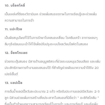
10. บร็อคโคลี่
เป็นแหล่งที่ดีของวิตามินเค ช่วยเพิ่มสมรรถภาพในการเรียนรู้และช่วยเพิ่ม
ความสามารถในการจำ
11. แปะก๊วย
เป็นพืชสมุนไพรที่ใช้ในการรักษาโรคสมองเสื่อม โรคซึมเศร้า อาการหลงๆ
ลืมๆจึงนิยมแนะนำให้ใช้เพื่อปรับปรุงระบบไหลเวียนโลหิตในสมอง
12. ช็อคโกแลต
ช่วยกระตุ้นสมอง มีสารต้านอนุมูลอิสระที่ช่วยระบบหมุนเวียนเลือด และเพิ่ม
ประสิทธิภาพการทำงานของสมองได้ ที่สำคัญช่วยพัฒนาความจำได้ถึง 20
เปอร์เซ็นต์
13. แอปเปิ้ล
การดื่มน้ำแอปเปิ้ลวันละประมาณ 2 แก้ว หรือรับประทานแอปเปิลวันละ 2-3
ลูก มีส่วนช่วยเพิ่มการสร้างสื่อประสาทใบสมองที่มีชื่อว่า ” อะซิทิลโคลีน ”
ซึ่งเป็นตัวกำหนดความสามารถเรียนรู้ในการจำ และการเรียนรู้ และยังเพิ่ม