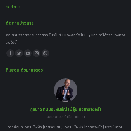
ติดต่อเรา
ติดตามข่าวสาร
คุณสามารถติดตามข่าวสาร โปรโมชั่น และคอร์สใหม่ ๆ ของเราได้จากช่องทาง
ต่อไปนี้
Find us on:
Facebook
Twitter
YouTube
Instagram
Whatsapp
page
page
page
page
page
ทีมสอน ติวมาสเตอร์
opens
opens
opens
opens
opens
in
in
in
in
in
new
new
new
new
new
window
window
window
window
window
กุลนาถ ทีปประพันธ์ณี (พี่อุ๋ย ติวมาสเตอร์)
คณิตศาสตร์ มัธยมปลาย
อร์
tor
การศึกษา :วศ.บ.ไฟฟ้า (เกียรตินิยม), วศ.ม. ไฟฟ้า (ลาดกระบัง) ปัจจุบันสอน
วิ