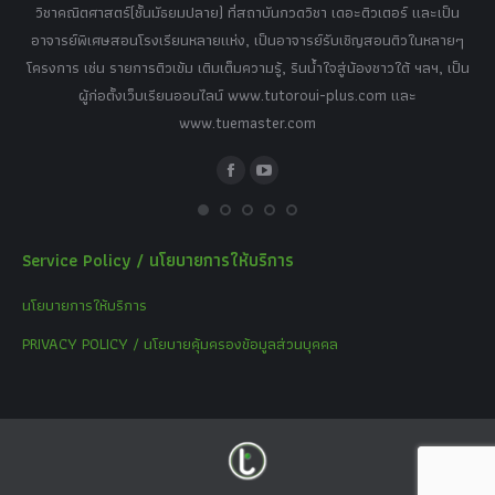
เศษ
วิชาคณิตศาสตร์(ชั้นมัธยมปลาย) ที่สถาบันกวดวิชา เดอะติวเตอร์ และเป็น
วิช
,
อาจารย์พิเศษสอนโรงเรียนหลายแห่ง, เป็นอาจารย์รับเชิญสอนติวในหลายๆ
พิเ
ธานี
โครงการ เช่น รายการติวเข้ม เติมเต็มความรู้, รินน้ำใจสู่น้องชาวใต้ ฯลฯ, เป็น
ควา
ิบาย
ผู้ก่อตั้งเว็บเรียนออนไลน์ www.tutoroui-plus.com และ
ม.
แนน
www.tuemaster.com
ที่
Facebook
YouTube
Service Policy / นโยบายการให้บริการ
นโยบายการให้บริการ
PRIVACY POLICY / นโยบายคุ้มครองข้อมูลส่วนบุคคล