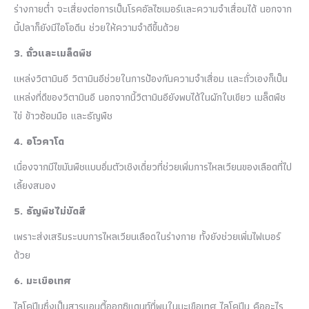
ร่างกายต่ำ จะเสี่ยงต่อการเป็นโรคอัลไซเมอร์และความจำเสื่อมได้ นอกจาก
นี้ปลาก็ยังมีไอโอดีน ช่วยให้ความจำดีขึ้นด้วย
3. ถั่วและเมล็ดพืช
แหล่งวิตามินอี วิตามินอีช่วยในการป้องกันความจำเสื่อม และถั่วเองก็เป็น
แหล่งที่ดีของวิตามินอี นอกจากนี้วิตามินอียังพบได้ในผักใบเขียว เมล็ดพืช
ไข่ ข้าวซ้อมมือ และธัญพืช
4. อโวคาโด
เนื่องจากมีไขมันพืชแบบอิ่มตัวเชิงเดี่ยวที่ช่วยเพิ่มการไหลเวียนของเลือดที่ไป
เลี้ยงสมอง
5. ธัญพืชไม่ขัดสี
เพราะส่งเสริมระบบการไหลเวียนเลือดในร่างกาย ทั้งยังช่วยเพิ่มไฟเบอร์
ด้วย
6. มะเขือเทศ
ไลโคปีนซึ่งเป็นสารแอนตี้ออกซิแดนท์ที่พบในมะเขือเทศ ไลโคปีน คืออะไร