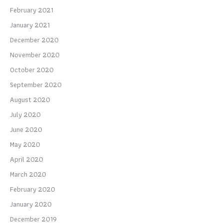
February 2021
January 2021
December 2020
November 2020
October 2020
September 2020
August 2020
July 2020
June 2020
May 2020
April 2020
March 2020
February 2020
January 2020
December 2019