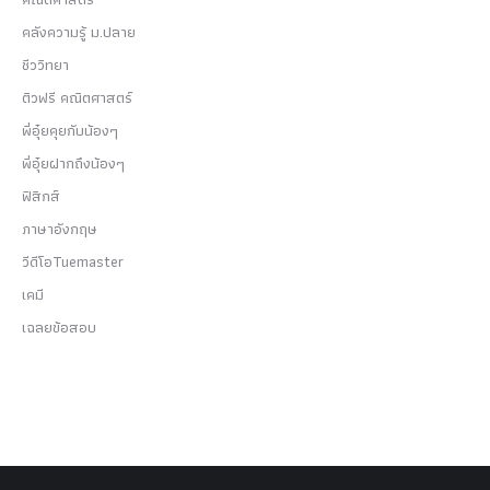
คลังความรู้ ม.ปลาย
ชีววิทยา
ติวฟรี คณิตศาสตร์
พี่อุ๋ยคุยกับน้องๆ
พี่อุ๋ยฝากถึงน้องๆ
ฟิสิกส์
ภาษาอังกฤษ
วีดีโอTuemaster
เคมี
เฉลยข้อสอบ