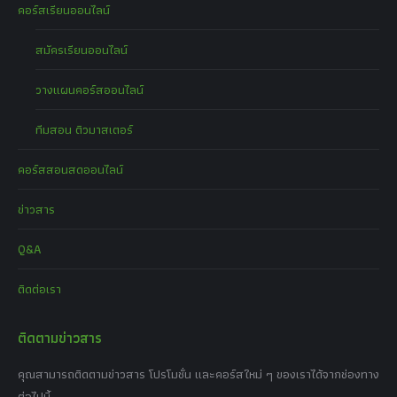
คอร์สเรียนออนไลน์
สมัครเรียนออนไลน์
วางแผนคอร์สออนไลน์
ทีมสอน ติวมาสเตอร์
คอร์สสอนสดออนไลน์
ข่าวสาร
Q&A
ติดต่อเรา
ติดตามข่าวสาร
คุณสามารถติดตามข่าวสาร โปรโมชั่น และคอร์สใหม่ ๆ ของเราได้จากช่องทาง
ต่อไปนี้