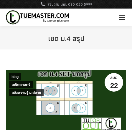
สอบถาม โทร. 080 050 5999
เซต ม.4 สรุป
blog
AUG
22
คณิตศาสตร์
คลังความรู้ ม.ปลาย