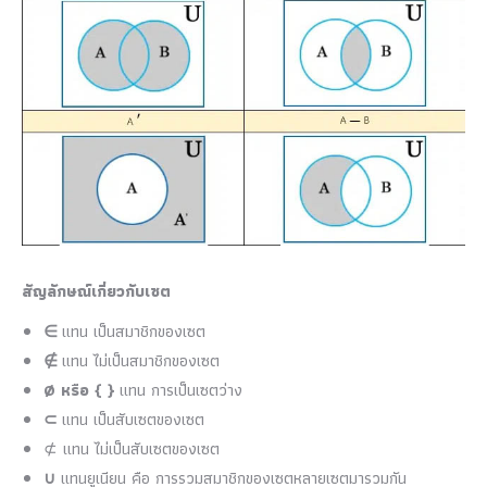
สัญลักษณ์เกี่ยวกับเซต
∈
แทน เป็นสมาชิกของเซต
∉
แทน ไม่เป็นสมาชิกของเซต
Ø หรือ { }
แทน การเป็นเซตว่าง
⊂
แทน เป็นสับเซตของเซต
⊄ แทน ไม่เป็นสับเซตของเซต
∪
แทนยูเนียน คือ การรวมสมาชิกของเซตหลายเซตมารวมกัน