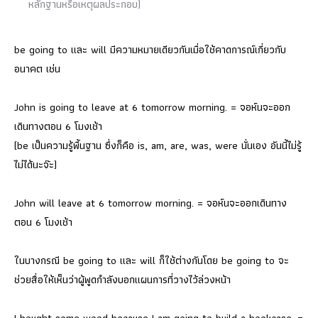
หลักฐานหรือเหตุผลประกอบ)
be going to และ will มีความหมายเดียวกันเมื่อใช้คาดการณ์เกี่ยวกับ
อนาคต เช่น
John is going to leave at 6 tomorrow morning. = จอห์นจะออก
เดินทางตอน 6 โมงเช้า
(be เป็นความรู้พื้นฐาน ซึ่งก็คือ is, am, are, was, were นั่นเอง อันนี้ไม่รู้
ไม่ได้นะจ๊ะ)
John will leave at 6 tomorrow morning. = จอห์นจะออกเดินทาง
ตอน 6 โมงเช้า
ในบางกรณี be going to และ will ก็ใช้ต่างกันโดย be going to จะ
ช่วยสื่อให้เห็นว่าผู้พูดกำลังบอกแผนการที่วางไว้ล่วงหน้า
​I bought some wood because I am going to build a bookcase. =