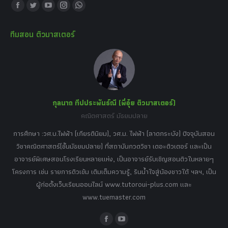
Find us on:
Facebook
Twitter
YouTube
Instagram
Whatsapp
page
page
page
page
page
ทีมสอน ติวมาสเตอร์
opens
opens
opens
opens
opens
in
in
in
in
in
new
new
new
new
new
window
window
window
window
window
กุลนาถ ทีปประพันธ์ณี (พี่อุ๋ย ติวมาสเตอร์)
คณิตศาสตร์ มัธยมปลาย
อร์
tor
การศึกษา :วศ.บ.ไฟฟ้า (เกียรตินิยม), วศ.ม. ไฟฟ้า (ลาดกระบัง) ปัจจุบันสอน
วิ
เศษ
วิชาคณิตศาสตร์(ชั้นมัธยมปลาย) ที่สถาบันกวดวิชา เดอะติวเตอร์ และเป็น
วิช
,
อาจารย์พิเศษสอนโรงเรียนหลายแห่ง, เป็นอาจารย์รับเชิญสอนติวในหลายๆ
พิเ
ธานี
โครงการ เช่น รายการติวเข้ม เติมเต็มความรู้, รินน้ำใจสู่น้องชาวใต้ ฯลฯ, เป็น
ควา
ิบาย
ผู้ก่อตั้งเว็บเรียนออนไลน์ www.tutoroui-plus.com และ
ม.
แนน
www.tuemaster.com
ที่
Facebook
YouTube