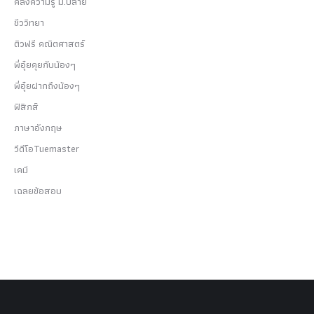
คลังความรู้ ม.ปลาย
ชีววิทยา
ติวฟรี คณิตศาสตร์
พี่อุ๋ยคุยกับน้องๆ
พี่อุ๋ยฝากถึงน้องๆ
ฟิสิกส์
ภาษาอังกฤษ
วีดีโอTuemaster
เคมี
เฉลยข้อสอบ