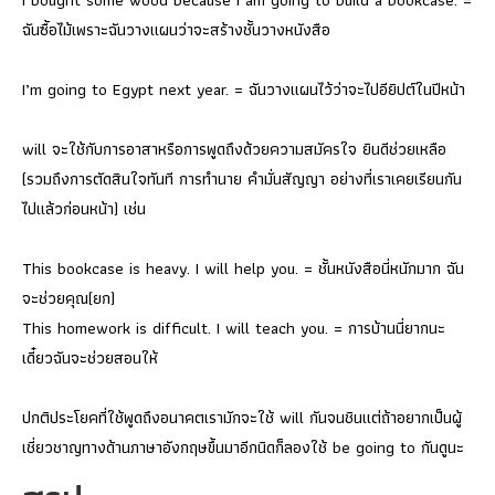
ฉันซื้อไม้เพราะฉันวางแผนว่าจะสร้างชั้นวางหนังสือ
I’m going to Egypt next year. = ฉันวางแผนไว้ว่าจะไปอียิปต์ในปีหน้า
will จะใช้กับการอาสาหรือการพูดถึงด้วยความสมัครใจ ยินดีช่วยเหลือ
(รวมถึงการตัดสินใจทันที การทำนาย คำมั่นสัญญา อย่างที่เราเคยเรียนกัน
ไปแล้วก่อนหน้า) เช่น
This bookcase is heavy. I will help you. = ชั้นหนังสือนี่หนักมาก ฉัน
จะช่วยคุณ(ยก)
This homework is difficult. I will teach you. = การบ้านนี่ยากนะ
เดี๋ยวฉันจะช่วยสอนให้
ปกติประโยคที่ใช้พูดถึงอนาคตเรามักจะใช้ will กันจนชินแต่ถ้าอยากเป็นผู้
เชี่ยวชาญทางด้านภาษาอังกฤษขึ้นมาอีกนิดก็ลองใช้ be going to กันดูนะ