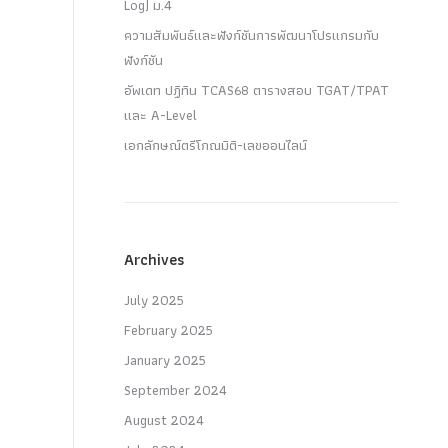
Log) ม.4
ความสัมพันธ์และฟังก์ชันการพัฒนาโปรแกรมกับ
ฟังก์ชัน
อัพเดท ปฏิทิน TCAS68 ตารางสอบ TGAT/TPAT
และ A-Level
เอกลักษณ์ตรีโกณมิติ-เลขออนไลน์
Archives
July 2025
February 2025
January 2025
September 2024
August 2024