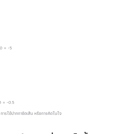
10 = -5
10 = -0.5
ว การใช้ปากกาขีดเส้น หรือการคิดในใจ