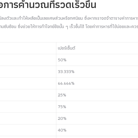
่อการคำนวณที่รวดเร็วขึ้น
ม่ลงตัวและทำให้เหลือเป็นเลขเศษส่วนหรือทศนิยม ซึ่งหากเราจดจำตารางค่าการหารท
มซับซ้อน ซึ่งช่วยให้การทำโจทย์ข้อนั้น ๆ เร็วขึ้นได้ โดยค่าการหารที่ใช้บ่อยและคว
เปอร์เซ็นต์
50%
33.333%
66.666%
25%
75%
20%
40%