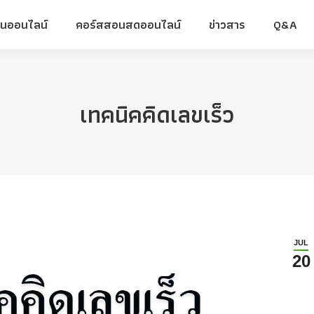
ยนออนไลน์
คอร์สสอนสดออนไลน์
ข่าวสาร
Q&A
ยนออนไลน์
คอร์สสอนสดออนไลน์
ข่าวสาร
Q&A
เทคนิคคิดเลขเร็ว
JUL
20