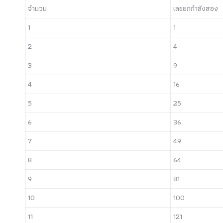
จำนวน
เลขยกกำลังสอง
1
1
2
4
3
9
4
16
5
25
6
36
7
49
8
64
9
81
10
100
11
121