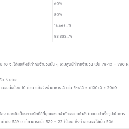
60%
80%
16.666…%
83.333…%
วย 10 จะได้ผลลัพธ์เท่ากับจำนวนนั้น ๆ เติมศูนย์ที่ท้ายจำนวน เช่น 78×10 = 780 ห
รือ 5 เสมอ
นวนนั้นด้วย 10 ก่อน แล้วจึงนำมาหาร 2 เช่น 5×612 = 6120/2 = 3060
อง และมันเป็นความคิดที่ดีที่คุณจะจดจำตัวเลขยกกำลังในแบบสำเร็จรูปเพื่อการ
 เท่ากับ 529 เราก็สามารถนำ 529 – 23 ได้เลย ซึ่งคำตอบจะได้เป็น 506