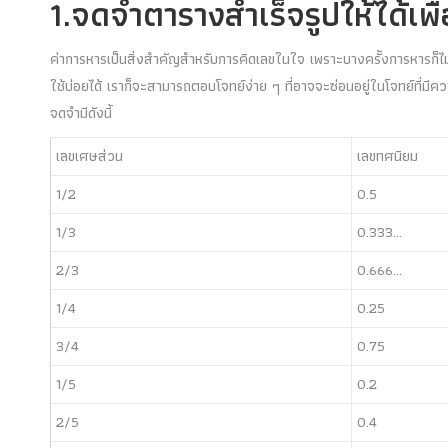
1.จดจำตารางสำเร็จรูปให้ได้เพื
ค่าการหารเป็นสิ่งสำคัญสำหรับการคิดเลขในใจ เพราะบางครั้งการหารก็ไ
ใช้บ่อยได้ เราก็จะสามารถตอบโจทย์ง่าย ๆ ที่อาจจะซ่อนอยู่ในโจทย์ที่มีควา
จดจำมีดังนี้
เลขเศษส่วน
เลขทศนิยม
1/2
0.5
1/3
0.333…
2/3
0.666…
1/4
0.25
3/4
0.75
1/5
0.2
2/5
0.4