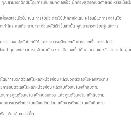
านั้น คุณสามารถฝึกฝนโดยการเล่นเกมคิดเลขเร็ว ฝึกท่องสูตรคณิตศาสตร์ หรือแม้แต่
ื่อคิดเลขเร็วขึ้น เช่น การใช้นิ้ว การใช้ปากกาขีดเส้น หรือแม้แต่การคิดในใจ
ท่าไหร่ คุณก็จะสามารถคิดเลขได้เร็วขึ้นเท่านั้น คุณสามารถเรียนรู้หลักการ
จะสามารถจดจ่อกับโจทย์ได้ และสามารถคิดเลขได้อย่างรวดเร็วและแม่นยำ
้อแท้ คุณจะไม่สามารถพัฒนาทักษะการคิดเลขเร็วได้ จงอดทนและฝึกฝนต่อไป คุ
วโดยการบวกตัวเลขในหลักหน่วยก่อน แล้วบวกตัวเลขในหลักสิบตาม
ดยการลบตัวเลขในหลักหน่วยก่อน แล้วลบตัวเลขในหลักสิบตาม
โดยการคูณตัวเลขในหลักหน่วยก่อน แล้วคูณตัวเลขในหลักสิบตาม
โดยการหารตัวเลขในหลักหน่วยก่อน แล้วหารตัวเลขในหลักสิบตาม
ือแม้แต่อินเทอร์เน็ต