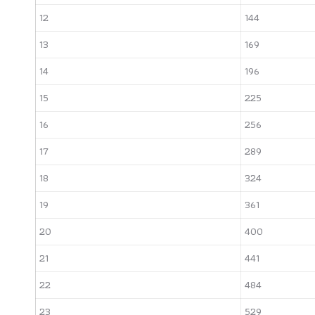
12
144
13
169
14
196
15
225
16
256
17
289
18
324
19
361
20
400
21
441
22
484
23
529