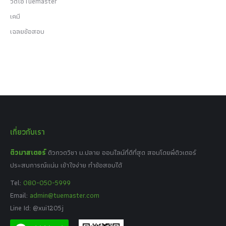
วีดีโอTuemaster
เคมี
เฉลยข้อสอบ
เกี่ยวกับเรา
ติวมาสเตอร์
ติวกวดวิชา ม.ปลาย ออนไลน์ที่ดีที่สุด สอนโดยพี่ติวเตอร์
ประสบการณ์แน่น เข้าใจง่าย ทำข้อสอบได้
Tel:
080-050-5999
Email:
admin@tuemaster.com
Line Id: @xui1205j