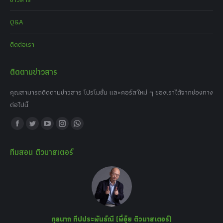
Q&A
ติดต่อเรา
ติดตามข่าวสาร
คุณสามารถติดตามข่าวสาร โปรโมชั่น และคอร์สใหม่ ๆ ของเราได้จากช่องทาง
ต่อไปนี้
Find us on:
Facebook
Twitter
YouTube
Instagram
Whatsapp
page
page
page
page
page
ทีมสอน ติวมาสเตอร์
opens
opens
opens
opens
opens
in
in
in
in
in
new
new
new
new
new
window
window
window
window
window
กุลนาถ ทีปประพันธ์ณี (พี่อุ๋ย ติวมาสเตอร์)