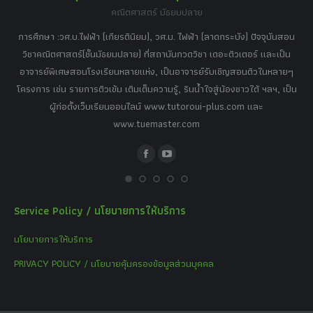
คณิตศาสตร์ มัธยมปลาย
อร์
tor
การศึกษา :วศ.บ.ไฟฟ้า (เกียรตินิยม), วศ.ม. ไฟฟ้า (ลาดกระบัง) ปัจจุบันสอน
วิ
เศษ
วิชาคณิตศาสตร์(ชั้นมัธยมปลาย) ที่สถาบันกวดวิชา เดอะติวเตอร์ และเป็น
วิช
,
อาจารย์พิเศษสอนโรงเรียนหลายแห่ง, เป็นอาจารย์รับเชิญสอนติวในหลายๆ
พิเ
ธานี
โครงการ เช่น รายการติวเข้ม เติมเต็มความรู้, รินน้ำใจสู่น้องชาวใต้ ฯลฯ, เป็น
ควา
ิบาย
ผู้ก่อตั้งเว็บเรียนออนไลน์ www.tutoroui-plus.com และ
ม.
แนน
www.tuemaster.com
ที่
Facebook
YouTube
Service Policy / นโยบายการให้บริการ
นโยบายการให้บริการ
PRIVACY POLICY / นโยบายคุ้มครองข้อมูลส่วนบุคคล