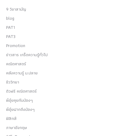
9 วิชาสามัญ
blog
PAT1
PAT3
Promotion
ข่าวสาร เกร็ดความรู้ทั่วไป
คณิตศาสตร์
คลังความรู้ ม.ปลาย
ชีววิทยา
ติวฟรี คณิตศาสตร์
พี่อุ๋ยคุยกับน้องๆ
พี่อุ๋ยฝากถึงน้องๆ
ฟิสิกส์
ภาษาอังกฤษ