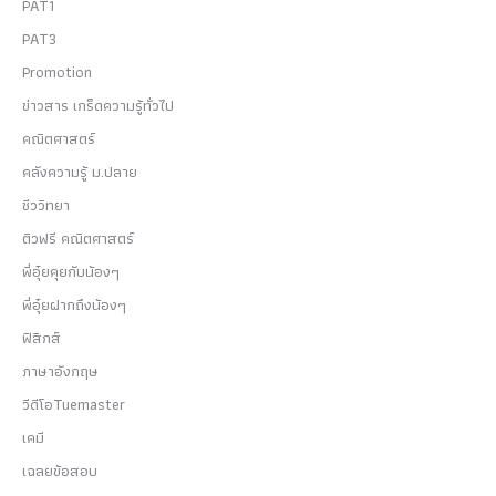
PAT1
PAT3
Promotion
ข่าวสาร เกร็ดความรู้ทั่วไป
คณิตศาสตร์
คลังความรู้ ม.ปลาย
ชีววิทยา
ติวฟรี คณิตศาสตร์
พี่อุ๋ยคุยกับน้องๆ
พี่อุ๋ยฝากถึงน้องๆ
ฟิสิกส์
ภาษาอังกฤษ
วีดีโอTuemaster
เคมี
เฉลยข้อสอบ