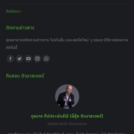
ติดต่อเรา
ติดตามข่าวสาร
คุณสามารถติดตามข่าวสาร โปรโมชั่น และคอร์สใหม่ ๆ ของเราได้จากช่องทาง
ต่อไปนี้
Find us on:
Facebook
Twitter
YouTube
Instagram
Whatsapp
page
page
page
page
page
ทีมสอน ติวมาสเตอร์
opens
opens
opens
opens
opens
in
in
in
in
in
new
new
new
new
new
window
window
window
window
window
กุลนาถ ทีปประพันธ์ณี (พี่อุ๋ย ติวมาสเตอร์)
คณิตศาสตร์ มัธยมปลาย
อร์
tor
การศึกษา :วศ.บ.ไฟฟ้า (เกียรตินิยม), วศ.ม. ไฟฟ้า (ลาดกระบัง) ปัจจุบันสอน