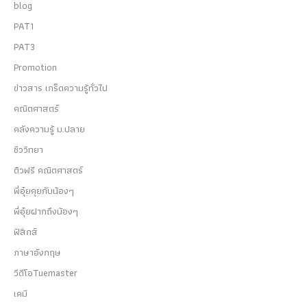
blog
PAT1
PAT3
Promotion
ข่าวสาร เกร็ดความรู้ทั่วไป
คณิตศาสตร์
คลังความรู้ ม.ปลาย
ชีววิทยา
ติวฟรี คณิตศาสตร์
พี่อุ๋ยคุยกับน้องๆ
พี่อุ๋ยฝากถึงน้องๆ
ฟิสิกส์
ภาษาอังกฤษ
วีดีโอTuemaster
เคมี