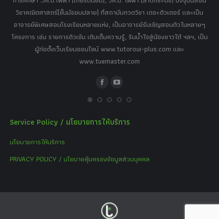
วิ
เศษ
วิชาคณิตศาสตร์(ชั้นมัธยมปลาย) ที่สถาบันกวดวิชา เดอะติวเตอร์ และเป็น
วิช
,
อาจารย์พิเศษสอนโรงเรียนหลายแห่ง, เป็นอาจารย์รับเชิญสอนติวในหลายๆ
พิเ
ธานี
โครงการ เช่น รายการติวเข้ม เติมเต็มความรู้, รินน้ำใจสู่น้องชาวใต้ ฯลฯ, เป็น
ควา
ิบาย
ผู้ก่อตั้งเว็บเรียนออนไลน์ www.tutoroui-plus.com และ
ม.
แนน
www.tuemaster.com
ที่
Facebook
YouTube
Service Policy / นโยบายการให้บริการ
นโยบายการให้บริการ
PRIVACY POLICY / นโยบายคุ้มครองข้อมูลส่วนบุคคล