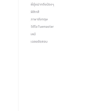
พี่อุ๋ยฝากถึงน้องๆ
ฟิสิกส์
ภาษาอังกฤษ
วีดีโอTuemaster
เคมี
เฉลยข้อสอบ