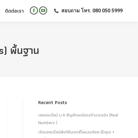
ติดต่อเรา
สอบถาม โทร. 080 050 5999
ติดต่อเรา
สอบถาม โทร. 080 050 5999
Facebook
YouTube
Facebook
YouTube
page
page
page
page
opens
opens
opens
opens
in
in
in
in
new
new
s) พื้นฐาน
new
new
window
window
window
window
Recent Posts
เลขออนไลน์ ม.4 สัญลักษณ์ของจำนวนจริง (Real
Numbers )
เรียนออนไลน์ฟังก์ชันเอกซ์โพเนนเชียล (Expo +