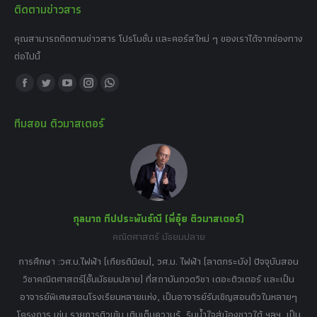
ติดตามข่าวสาร
คุณสามารถติดตามข่าวสาร โปรโมชั่น และคอร์สใหม่ ๆ ของเราได้จากช่องทาง
ต่อไปนี้
Find us on:
Facebook
Twitter
YouTube
Instagram
Whatsapp
page
page
page
page
page
ทีมสอน ติวมาสเตอร์
opens
opens
opens
opens
opens
in
in
in
in
in
new
new
new
new
new
window
window
window
window
window
กุลนาถ ทีปประพันธ์ณี (พี่อุ๋ย ติวมาสเตอร์)
คณิตศาสตร์ มัธยมปลาย
อร์
tor
การศึกษา :วศ.บ.ไฟฟ้า (เกียรตินิยม), วศ.ม. ไฟฟ้า (ลาดกระบัง) ปัจจุบันสอน
วิ
เศษ
วิชาคณิตศาสตร์(ชั้นมัธยมปลาย) ที่สถาบันกวดวิชา เดอะติวเตอร์ และเป็น
วิช
,
อาจารย์พิเศษสอนโรงเรียนหลายแห่ง, เป็นอาจารย์รับเชิญสอนติวในหลายๆ
พิเ
ธานี
โครงการ เช่น รายการติวเข้ม เติมเต็มความรู้, รินน้ำใจสู่น้องชาวใต้ ฯลฯ, เป็น
ควา