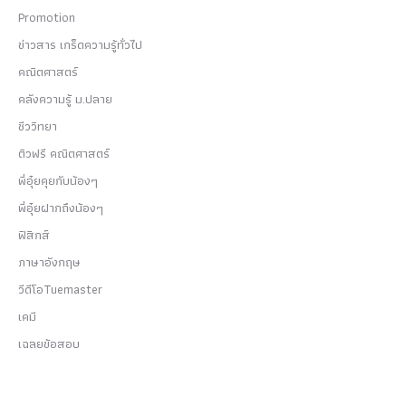
Promotion
ข่าวสาร เกร็ดความรู้ทั่วไป
คณิตศาสตร์
คลังความรู้ ม.ปลาย
ชีววิทยา
ติวฟรี คณิตศาสตร์
พี่อุ๋ยคุยกับน้องๆ
พี่อุ๋ยฝากถึงน้องๆ
ฟิสิกส์
ภาษาอังกฤษ
วีดีโอTuemaster
เคมี
เฉลยข้อสอบ