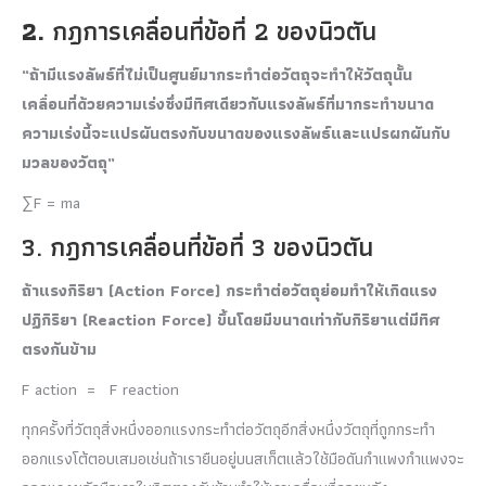
2.
กฎการเคลื่อนที่ข้อที่ 2 ของนิวตัน
“
ถ้ามีแรงลัพธ์ที่ไม่เป็นศูนย์มากระทำต่อวัตถุจะทำให้วัตถุนั้น
เคลื่อนที่ด้วยความเร่งซึ่งมีทิศเดียวกับแรงลัพธ์ที่มากระทำขนาด
ความเร่งนี้จะแปรผันตรงกับขนาดของแรงลัพธ์และแปรผกผันกับ
มวลของวัตถุ
”
∑F = ma
3. กฎการเคลื่อนที่ข้อที่ 3 ของนิวตัน
ถ้าแรงกิริยา (
Action Force) กระทำต่อวัตถุย่อมทำให้เกิด
แรง
ปฏิกิริยา (
Reaction Force) ขึ้นโดยมีขนาดเท่ากับกิริยาแต่มีทิศ
ตรงกันข้าม
F action = F reaction
ทุกครั้งที่วัตถุสิ่งหนึ่งออกแรงกระทำต่อวัตถุอีกสิ่งหนึ่งวัตถุที่ถูกกระทำ
ออกแรงโต้ตอบเสมอเช่นถ้าเรายืนอยู่บนสเก็ตแล้วใช้มือดันกำแพงกำแพงจะ