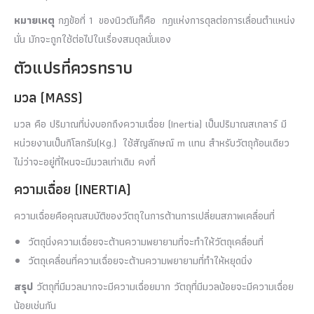
หมายเหตุ
กฎข้อที่ 1 ของนิวตันก็คือ กฎแห่งการดุลต่อการเลื่อนตำแหน่ง
นั่น มักจะถูกใช้ต่อไปในเรื่องสมดุลนั่นเอง
ตัวแปรที่ควรทราบ
มวล (MASS)
มวล คือ ปริมาณที่บ่งบอกถึงความเฉื่อย (Inertia) เป็นปริมาณสเกลาร์ มี
หน่วยงานเป็นกิโลกรัม(Kg.) ใช้สัญลักษณ์ m แทน สำหรับวัตถุก้อนเดียว
ไม่ว่าจะอยู่ที่ไหนจะมีมวลเท่าเดิม คงที่
ความเฉื่อย (INERTIA)
ความเฉื่อยคือคุณสมบัติของวัตถุในการต้านการเปลี่ยนสภาพเคลื่อนที่
วัตถุนิ่งความเฉื่อยจะต้านความพยายามที่จะทำให้วัตถุเคลื่อนที่
วัตถุเคลื่อนที่ความเฉื่อยจะต้านความพยายามที่ทำให้หยุดนิ่ง
สรุป
วัตถุที่มีมวลมากจะมีความเฉื่อยมาก วัตถุที่มีมวลน้อยจะมีความเฉื่อย
น้อยเช่นกัน