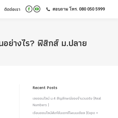
ติดต่อเรา
สอบถาม โทร. 080 050 5999
ติดต่อเรา
สอบถาม โทร. 080 050 5999
Facebook
YouTube
Facebook
YouTube
page
page
page
page
opens
opens
opens
opens
in
in
in
in
new
new
ย่างไร? ฟิสิกส์ ม.ปลาย
new
new
window
window
window
window
Recent Posts
เลขออนไลน์ ม.4 สัญลักษณ์ของจำนวนจริง (Real
Numbers )
เรียนออนไลน์ฟังก์ชันเอกซ์โพเนนเชียล (Expo +