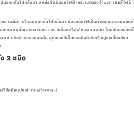
ลบไปบวกกลับไปกลับมา แหล่งกำเนิดขอไฟฟ้ากระแสตรงจำพวก เซลล์ไฟฟ้า
ว แต่มีการไหลแบบกลับไปกลับมา มีแรงดันไฟเป็นค่าบวกและลบสลับกั
กระแสนั้นเราจะเรียกว่า ความถี่ของไฟฟ้ากระแสสลับ โดยมีหน่วยวัดเป
งกระแส หรือจำนวนรอบคลื่น อุปกรณ์อิเล็กทรอนิกส์ส่วนใหญ่จะเลี้ยงด้วย
น
ง 2 ชนิด
การใช้หม้อแปลง(Transformer)