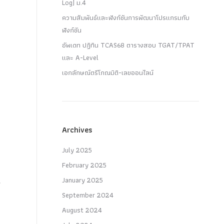
Log) ม.4
ความสัมพันธ์และฟังก์ชันการพัฒนาโปรแกรมกับ
ฟังก์ชัน
อัพเดท ปฏิทิน TCAS68 ตารางสอบ TGAT/TPAT
และ A-Level
เอกลักษณ์ตรีโกณมิติ-เลขออนไลน์
Archives
July 2025
February 2025
January 2025
อ
September 2024
August 2024