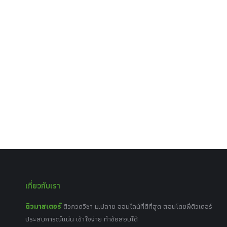
เกี่ยวกับเรา
ติวมาสเตอร์
ติวกวดวิชา ม.ปลาย ออนไลน์ที่ดีที่สุด สอนโดยพี่ติวเตอร์
ประสบการณ์แน่น เข้าใจง่าย ทำข้อสอบได้