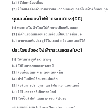
(4) ใช้กับเครื่องเชื่อม
(5) ใช้กับเครื่องอำนวยความสะดวกและอุปกรณ์ไฟฟ้าได้เกือบทุก
คุณสมบัติของไฟฟ้ากระแสตรง(DC)
(1) กระแสไฟฟ้าไหลไปทิศทางเดียวกันตลอด
(2) มีค่าแรงดันหรือแรงเคลื่อนเป็นบวกอยู่เสมอ
(3) สามารถเก็บประจุไว้ในเซลล์ หรือแบตเตอรี่ได้
ประโยชน์ของไฟฟ้ากระแสตรง(DC)
(1) ใช้ในการชุบโลหะต่างๆ
(2) ใช้ในการทดลองทางเคมี
(3) ใช้เชื่อมโลหะและตัดแผ่นเหล็ก
(4) ทำให้เหล็กมีอำนาจแม่เหล็ก
(5) ใช้ในการประจุกระแสไฟฟ้าเข้าแบตเตอรี่
(6) ใช้ในรวงจรอิเล็กทรอนิกส์
(7) ใช้เป็นไฟฟ้าเดินทาง เช่น ไฟฉาย
–ขอบคุณข้อมูล https://legatool.com/