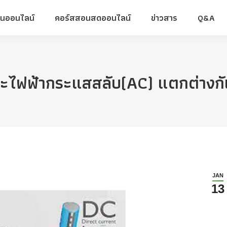
ยนออนไลน์
คอร์สสอนสดออนไลน์
ข่าวสาร
Q&A
ยนออนไลน์
คอร์สสอนสดออนไลน์
ข่าวสาร
Q&A
ไฟฟ้ากระแสสลับ(AC) แตกต่างกันอ
JAN
13