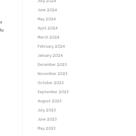
July 2024
June 2024
May 2024
น
April 2024
็น
March 2024
February 2024
January 2024
December 2023
November 2023
October 2023
September 2023
August 2023
July 2023
June 2023
May 2023