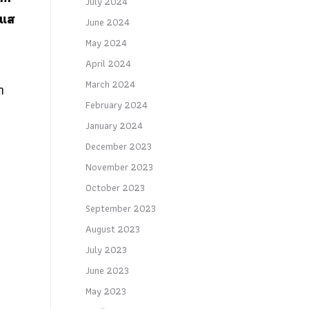
July 2024
ะแส
June 2024
May 2024
April 2024
March 2024
า
February 2024
January 2024
December 2023
November 2023
October 2023
September 2023
August 2023
July 2023
June 2023
May 2023