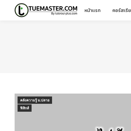
หน้าแรก
คอร์สเรี
หน้าแรก
คอร์สเรี
คลังความรู้ ม.ปลาย
ฟิสิกส์