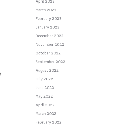
April 2023
March 2023
February 2023
January 2023
December 2022
November 2022
October 2022
September 2022
August 2022
ด
July 2022
June 2022
May 2022
April 2022
March 2022
February 2022