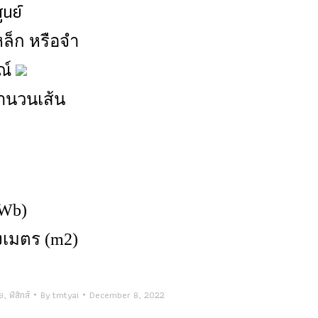
ูนย์
หล็ก หรือจำ
ณ์
ำนวนเส้น
(Wb)
างเมตร (m
2
)
ย
,
ฟิสิกส์
By
tmtyai
December 8, 2022