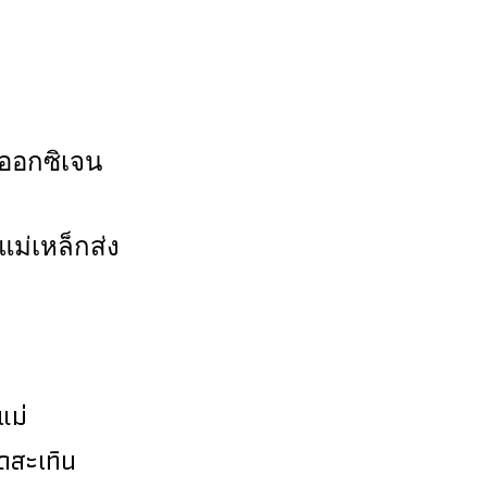
ออกซิเจน
แม่เหล็กส่ง
แม่
ุดสะเทิน