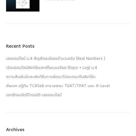
Recent Posts
เลขออนไลน์ ม.4 สัญลักษณ์ของจำนวนจริง (Real Numbers )
เรียนออนไลน์ฟังก์ชันเอกซ์โพเนนเชียล (Expo + Log) ม.4
ความสัมพันธ์และฟังก์ชันการพัฒนาโปรแกรมกับฟังก์ชัน
อัพเดท ปฏิทิน TCAS68 ตารางสอบ TGAT/TPAT และ A-Level
เอกลักษณ์ตรีโกณมิติ-เลขออนไลน์
Archives