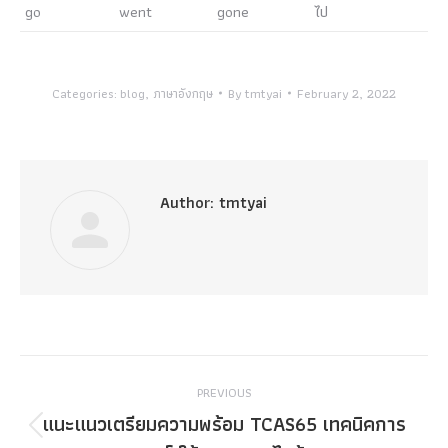
go
went
gone
ไป
Categories:
blog
,
ภาษาอังกฤษ
By
tmtyai
February 2, 2022
Author:
tmtyai
Post
PREVIOUS
navigation
แนะแนวเตรียมความพร้อม TCAS65 เทคนิคการ
Previous