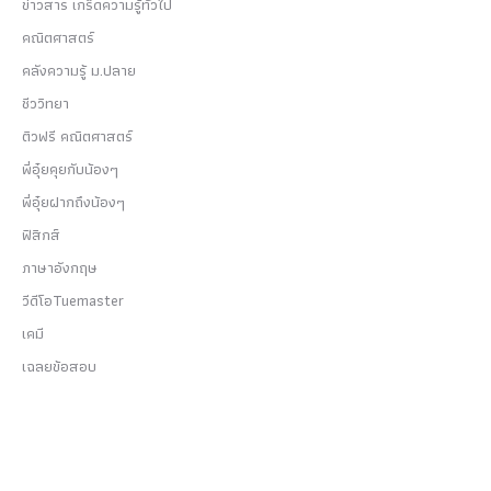
ข่าวสาร เกร็ดความรู้ทั่วไป
คณิตศาสตร์
คลังความรู้ ม.ปลาย
ชีววิทยา
ติวฟรี คณิตศาสตร์
พี่อุ๋ยคุยกับน้องๆ
พี่อุ๋ยฝากถึงน้องๆ
ฟิสิกส์
ภาษาอังกฤษ
วีดีโอTuemaster
เคมี
เฉลยข้อสอบ