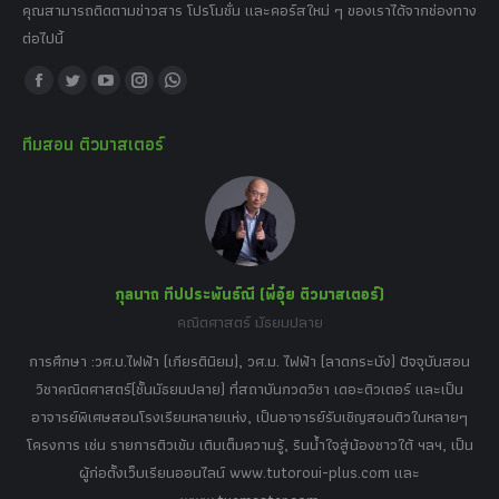
คุณสามารถติดตามข่าวสาร โปรโมชั่น และคอร์สใหม่ ๆ ของเราได้จากช่องทาง
ต่อไปนี้
Find us on:
Facebook
Twitter
YouTube
Instagram
Whatsapp
page
page
page
page
page
ทีมสอน ติวมาสเตอร์
opens
opens
opens
opens
opens
in
in
in
in
in
new
new
new
new
new
window
window
window
window
window
กุลนาถ ทีปประพันธ์ณี (พี่อุ๋ย ติวมาสเตอร์)
คณิตศาสตร์ มัธยมปลาย
อร์
tor
การศึกษา :วศ.บ.ไฟฟ้า (เกียรตินิยม), วศ.ม. ไฟฟ้า (ลาดกระบัง) ปัจจุบันสอน
วิ
เศษ
วิชาคณิตศาสตร์(ชั้นมัธยมปลาย) ที่สถาบันกวดวิชา เดอะติวเตอร์ และเป็น
วิช
,
อาจารย์พิเศษสอนโรงเรียนหลายแห่ง, เป็นอาจารย์รับเชิญสอนติวในหลายๆ
พิเ
ธานี
โครงการ เช่น รายการติวเข้ม เติมเต็มความรู้, รินน้ำใจสู่น้องชาวใต้ ฯลฯ, เป็น
ควา
ิบาย
ผู้ก่อตั้งเว็บเรียนออนไลน์ www.tutoroui-plus.com และ
ม.
แนน