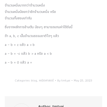
จำนวนหนึ่งมากกว่าจำนวนหนึ่ง
จำนวนหนึ่งน้อยกว่าอีกจำนวนหนึ่ง หรือ
จำนวนทั้งสองเท่ากัน
ซึ่งจากหลักการข้างต้น น้องๆ สามารถแทนค่าได้ดังนี้
ถ้า a, b, c เป็นจำนวนธรรมชาติใดๆ แล้ว
a – b = c แล้ว a > b
a – b = -c แล้ว b > a หรือ a < b
a – b = 0 แล้ว a =
Categories:
blog
,
คณิตศาสตร์
By
tmtyai
May 25, 2023
Author:
tmtyai