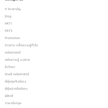
9 วิชาสามัญ
blog
PAT1
PAT3
Promotion
ข่าวสาร เกร็ดความรู้ทั่วไป
คณิตศาสตร์
คลังความรู้ ม.ปลาย
ชีววิทยา
ติวฟรี คณิตศาสตร์
พี่อุ๋ยคุยกับน้องๆ
พี่อุ๋ยฝากถึงน้องๆ
ฟิสิกส์
ภาษาอังกฤษ