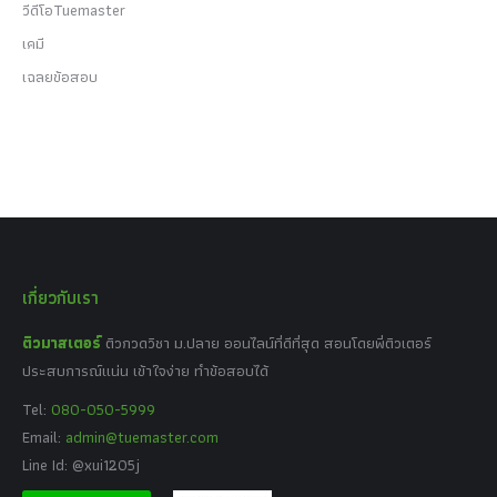
วีดีโอTuemaster
เคมี
เฉลยข้อสอบ
เกี่ยวกับเรา
ติวมาสเตอร์
ติวกวดวิชา ม.ปลาย ออนไลน์ที่ดีที่สุด สอนโดยพี่ติวเตอร์
ประสบการณ์แน่น เข้าใจง่าย ทำข้อสอบได้
Tel:
080-050-5999
Email:
admin@tuemaster.com
Line Id: @xui1205j