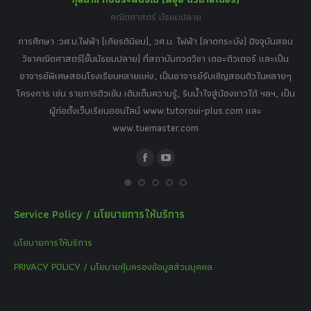
คณิตศาสตร์ มัธยมปลาย
อร์
tor
การศึกษา :วศ.บ.ไฟฟ้า (เกียรตินิยม), วศ.ม. ไฟฟ้า (ลาดกระบัง) ปัจจุบันสอน
วิ
เศษ
วิชาคณิตศาสตร์(ชั้นมัธยมปลาย) ที่สถาบันกวดวิชา เดอะติวเตอร์ และเป็น
วิช
,
อาจารย์พิเศษสอนโรงเรียนหลายแห่ง, เป็นอาจารย์รับเชิญสอนติวในหลายๆ
พิเ
ธานี
โครงการ เช่น รายการติวเข้ม เติมเต็มความรู้, รินน้ำใจสู่น้องชาวใต้ ฯลฯ, เป็น
ควา
ิบาย
ผู้ก่อตั้งเว็บเรียนออนไลน์ www.tutoroui-plus.com และ
ม.
แนน
www.tuemaster.com
ที่
Facebook
YouTube
Service Policy / นโยบายการให้บริการ
นโยบายการให้บริการ
PRIVACY POLICY / นโยบายคุ้มครองข้อมูลส่วนบุคคล