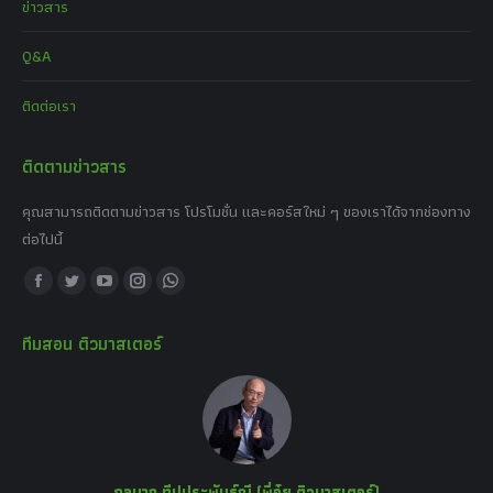
ข่าวสาร
Q&A
ติดต่อเรา
ติดตามข่าวสาร
คุณสามารถติดตามข่าวสาร โปรโมชั่น และคอร์สใหม่ ๆ ของเราได้จากช่องทาง
ต่อไปนี้
Find us on:
Facebook
Twitter
YouTube
Instagram
Whatsapp
page
page
page
page
page
ทีมสอน ติวมาสเตอร์
opens
opens
opens
opens
opens
in
in
in
in
in
new
new
new
new
new
window
window
window
window
window
กุลนาถ ทีปประพันธ์ณี (พี่อุ๋ย ติวมาสเตอร์)