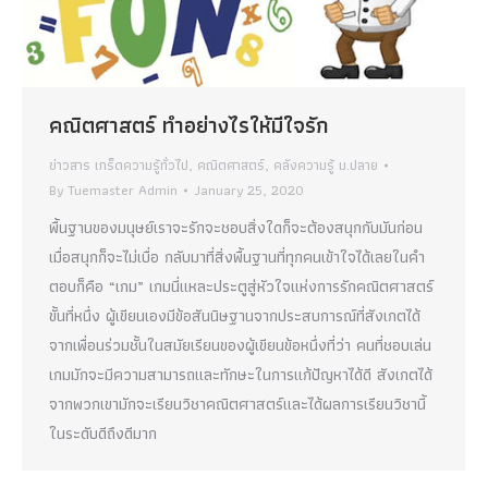
คณิตศาสตร์ ทำอย่างไรให้มีใจรัก
ข่าวสาร เกร็ดความรู้ทั่วไป
,
คณิตศาสตร์
,
คลังความรู้ ม.ปลาย
By
Tuemaster Admin
January 25, 2020
พื้นฐานของมนุษย์เราจะรักจะชอบสิ่งใดก็จะต้องสนุกกับมันก่อน
เมื่อสนุกก็จะไม่เบื่อ กลับมาที่สิ่งพื้นฐานที่ทุกคนเข้าใจได้เลยในคำ
ตอบก็คือ “เกม” เกมนี่แหละประตูสู่หัวใจแห่งการรักคณิตศาสตร์
ขั้นที่หนึ่ง ผู้เขียนเองมีข้อสันนิษฐานจากประสบการณ์ที่สังเกตได้
จากเพื่อนร่วมชั้นในสมัยเรียนของผู้เขียนข้อหนึ่งที่ว่า คนที่ชอบเล่น
เกมมักจะมีความสามารถและทักษะในการแก้ปัญหาได้ดี สังเกตได้
จากพวกเขามักจะเรียนวิชาคณิตศาสตร์และได้ผลการเรียนวิชานี้
ในระดับดีถึงดีมาก