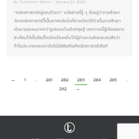
By
Tuemaster Admin
January 21, 2020
“คณิตศาสตร์อยู่รอบตัวเรา” แต่อย่างที่รู้ ๆ กันอยู่ว่าการศึกษา
วิชาคณิตศาสตร์ก็เป็นศาสตร์หนึ่งที่อาจเรียกได้ว่าเป็นการศึกษา
เชิงนามธรรมมากกว่ารูปธรรมในเชิงทฤษฎี บทความนี้ผู้เขียนอยาก
สะท้อนให้เห็นข้อเท็จจริงเรื่องหนึ่งให้ผู้อ่านชวนคิดและสงสัยว่า
ทำไมประเทศของเราถึงไม่มีพิพิธภัณฑ์คณิตศาสตร์เสียที
←
1
…
281
282
283
284
285
…
292
→