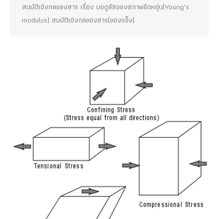
สมบัติเชิงกลของสาร เรื่อง มอดูลัสของสภาพยืดหยุ่น(Young’s
modulus) สมบัติเชิงกลของสาร(ของแข็ง)