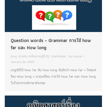
Question words – Grammar การใช้ how
far และ How long
blog
,
ข่าวสาร เกร็ดความรู้ทั่วไป
,
ภาษาอังกฤษ
By
tmtyai
January 26, 2023
มาดูวิธีใช้ how far กับ how long กันดีกว่า How far = ไกลแค่
ไหน How long = นานแค่ไหน การใช้ How far และ How long
ในไวยาการณ์ภาษาอังกฤษ