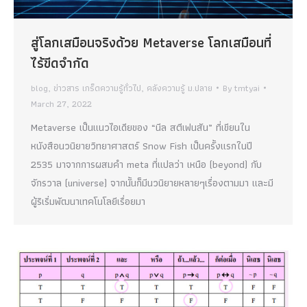
สู่โลกเสมือนจริงด้วย Metaverse โลกเสมือนที่
ไร้ขีดจำกัด
blog
,
ข่าวสาร เกร็ดความรู้ทั่วไป
,
คลังความรู้ ม.ปลาย
By
tmtyai
March 27, 2022
Metaverse เป็นแนวไอเดียของ “นีล สตีเฟนสัน” ที่เขียนใน
หนังสือนวนิยายวิทยาศาสตร์ Snow Fish เป็นครั้งแรกในปี
2535 มาจากการผสมคำ meta ที่แปลว่า เหนือ (beyond) กับ
จักรวาล (universe) จากนั้นก็มีนวนิยายหลายๆเรื่องตามมา และมี
ผู้ริเริ่มพัฒนาเทคโนโลยีเรื่อยมา