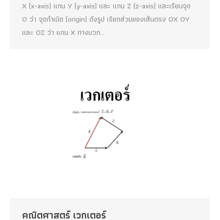
X (x-axis) แกน Y (y-axis) และ แกน Z (z-axis) และเรียนจุด
O ว่า จุดกำเนิด (origin) ดังรูป เรียกส่วนของเส้นตรง OX OY
และ OZ ว่า แกน X ทางบวก…
คณิตศาสตร์ เวกเตอร์