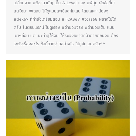
เปลี่ยนจาก #วิชาสามัญ เป็น A-Level และ #พี่อุ๋ย คัดข้อที่น่า
สนใจมา #เฉลย ให้ดูแบบละเอียดกันเลย โดยเฉพาะน้องๆ
#dek67 ที่กำลังเตรียมสอบ #TCAS67 #tcas68 พลาดไม่ได้
ครับ ในตอนแรกนี้ ไปดูเรื่อง #จำนวนจริง #จำนวนเต็ม แบบ
เบาๆก่อน แต่แนะนำดูให้จบ ให้ระวังอย่าตกม้าตายตอนจบ ต้อง
ระวังเรื่องอะไร ข้อนี้ยากง่ายอย่างไร ไปดูกันเลยครับ^^