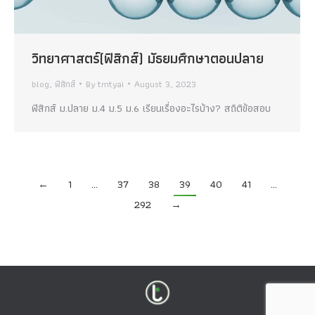
วิทยาศาสตร์(ฟิสิกส์) มัธยมศึกษาตอนปลาย
blog
,
ฟิสิกส์
By
tmtyai
August 3, 2023
ฟิสิกส์ ม.ปลาย ม.4 ม.5 ม.6 เรียนเรื่องอะไรบ้าง? สถิติข้อสอบ
←
1
…
37
38
39
40
41
…
292
→