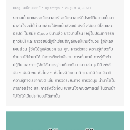
blog
,
คณิตศาสตร์
By
tmtyai
August 4, 2023
ความเป็นมาของคณิตศาสตร์ คณิตศาสตร์มีประวัติความเป็นมา
น่าสนใจจะได้นำมากล่าวไว้พอเป็นสังเขป ดังนี้ สมัยบาบิโลนและ
อียิปต์ ในสมัย ๕,๐๐๐ ปีมาแล้ว ชาวบาบิโลน (อยู่ในประเทศอิรัก
ทุกวันนี้) และชาวอียิปต์รู้จักเขียนสัญลักษณ์แทนจำนวน รู้จักเลข
เศษส่วน รู้จักใช้ลูกคิดบวก ลบ คูณ หารตัวเลข ความรู้เกี่ยวกับ
จำนวนได้นำมาใช้ ในการติดต่อค้าขาย การเก็บภาษี การรู้จักทำ
ปฏิทิน และการรู้จักใช้มาตรฐานเกี่ยวกับ เวลา เช่น ๑ ปีมี ๓๖๕
วัน ๑ วันมี ๒๔ ชั่วโมง ๑ ชั่วโมงมี ๖๐ นาที ๑ นาทีมี ๖๐ วินาที
ความรู้ทางเรขาคณิต เช่น การวัดระยะทาง การวัดมุม นำมาใช้ใน
การก่อสร้าง และการรังวัดที่ดิน เขาสนใจคณิตศาสตร์ ในด้านนำ
ไปใช้ให้เป็นประโยชน์ได้เท่านั้น