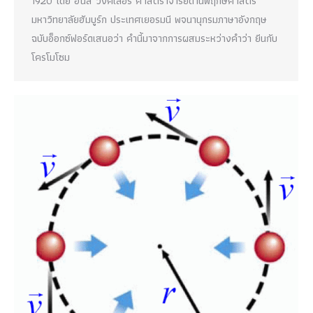
1920 โดย ฮันส์ วิงค์เลอร์ ศาสตราจารย์ด้านพฤกษศาสตร์
มหาวิทยาลัยฮัมบูร์ก ประเทศเยอรมนี พจนานุกรมภาษาอังกฤษ
ฉบับอ็อกซ์ฟอร์ดเสนอว่า คำนี้มาจากการผสมระหว่างคำว่า ยีนกับ
โครโมโซม