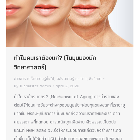
ทำไมคนเราต้องแก่? (ในมุมมองนัก
วิทยาศาสตร์)
ข่าวสาร เกร็ดความรู้ทั่วไป
,
คลังความรู้ ม.ปลาย
,
ชีววิทยา
By
Tuemaster Admin
April 2, 2020
ทำไมเราต้องแก่ลง? (Mechanism of Aging) การทำงานของ
ต่อมไร้ท่อและอวัยวะต่างๆของมนุษย์จะค่อยๆลดลงขณะที่เราอายุ
มากขึ้น พร้อมๆกับอาการที่บ่งบอกถึงความชราภาพของเรา อาทิ
สมรรถภาพที่ถดถอย อารมณ์หงุดหงิดง่าย ผิวพรรณเหี่ยวย่น
ขณะที่ HGH ลดลง จะเร่งให้กระบวนการแก่ตัวของร่างการเกิด
เร็วขึ้น เห็นได้ชัดว่า HGH สำคัญมากต่อสุขภาพพลานามัยของคน