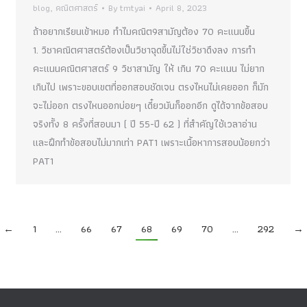
blog
,
คณิตศาสตร์
By
tmtyai
April 8, 2023
ถ้าอยากเรียนเข้าหมอ ทำไมคณิต9สามัญต้อง 70 คะแนนขึ้น
1. วิชาคณิตศาสตร์ต้องเป็นวิชาฉุดขึ้นไม่ใช่วิชาดึงลง การทำ
คะแนนคณิตศาสตร์ 9 วิชาสามัญ ให้ เกิน 70 คะแนน ไม่ยาก
เกินไป เพราะขอบเขตที่ออกสอบชัดเจน ตรงไหนไม่เคยออก ก็มัก
จะไม่ออก ตรงไหนออกบ่อยๆ เดี๋ยวมันก็ออกอีก ดูได้จากข้อสอบ
จริงทั้ง 8 ครั้งที่สอบมา ( ปี 55-ปี 62 ) ที่สำคัญใช้เวลาอ่าน
และฝึกทำข้อสอบไม่มากเท่า PAT1 เพราะเนื้อหาการสอบน้อยกว่า
PAT1
←
1
…
66
67
68
69
70
…
292
→