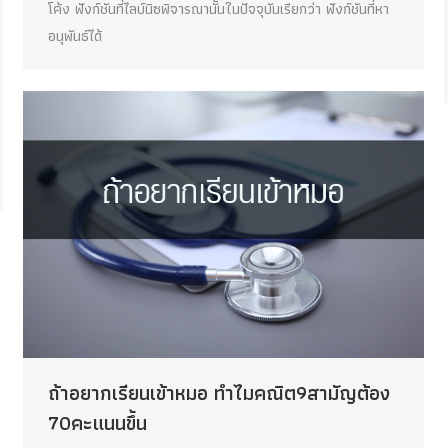
โค้ง ฟังก์ชันที่ไลบ์นิซพิจารณานั้นในปัจจุบันเรียกว่า ฟังก์ชันที่หา
อนุพันธ์ได้
ถ้าอยากเรียนเข้าหมอ ทำไมคณิต9สามัญต้อง
70คะแนนขึ้น