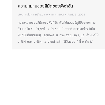
ความหมายของลิมิตของฟังก์ชัน
blog
,
คลังความรู้ ม.ปลาย
By
tmtyai
April 8, 2023
ความหมายของลิมิตของฟังก์ชัน ฟังก์ชันบนปริภูมิอิงระยะทาง
กำหนดให้ f : (M,dM) -> (N,dN) เป็นการส่งค่าระหว่าง (เป็น
ฟังก์ชันที่นิยามบน) ปริภูมิอิงระยะทาง สองปริภูมิ, และกำหนดให้
p ∈M และ L ∈N, เราจะกล่าวว่า “ลิมิตของ f ที่ p คือ L”