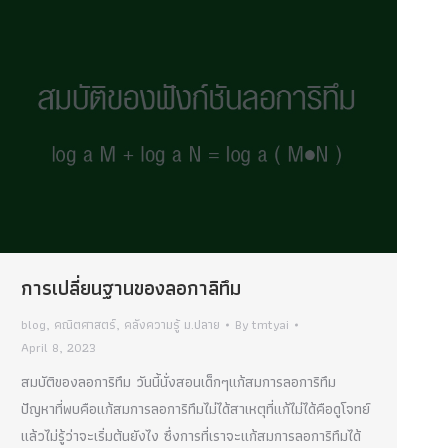
การเปลี่ยนฐานของลอกาลิทึม
blog
,
คณิตศาสตร์
,
คลังความรู้ ม.ปลาย
By
tmtyai
April 8, 2023
สมบัติของลอการิทึม วันนี้นั่งสอนเด็กๆแก้สมการลอการิทึม
ปัญหาที่พบคือแก้สมการลอการิทึมไม่ได้สาเหตุที่แก้ไม่ได้คือดูโจทย์
แล้วไม่รู้ว่าจะเริ่มต้นยังไง ซึ่งการที่เราจะแก้สมการลอการิทึมได้